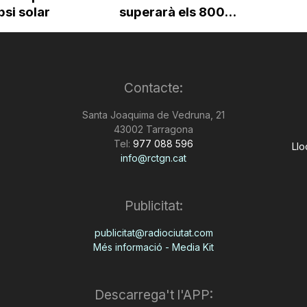
ipsi solar
superarà els 800...
Contacte:
Santa Joaquima de Vedruna, 21
43002 Tarragona
Tel:
977 088 596
Llo
info@rctgn.cat
Publicitat:
publicitat@radiociutat.com
Més informació - Media Kit
Descarrega't l'APP: