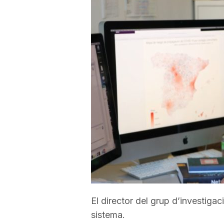
a
r
r
a
g
o
El director del grup d’investiga
n
sistema.