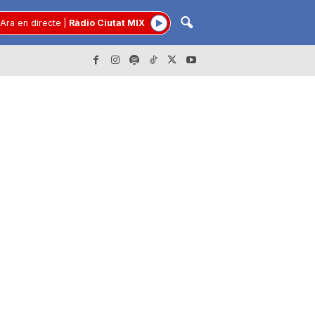
Ara en directe
|
Ràdio Ciutat MIX