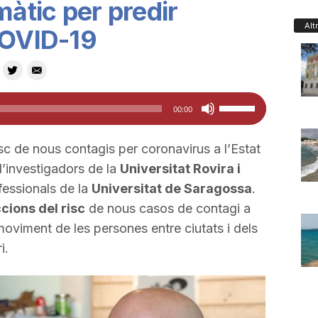
àtic per predir
Alt
COVID-19
Feu
00:00
servir
les
sc de nous contagis per coronavirus a l’Estat
tecles
d’investigadors de la
Universitat Rovira i
de
fessionals de la
Universitat de Saragossa
.
fletxa
cions del risc
de nous casos de contagi a
cap
viment de les persones entre ciutats i dels
amunt/cap
ri.
avall
per
a