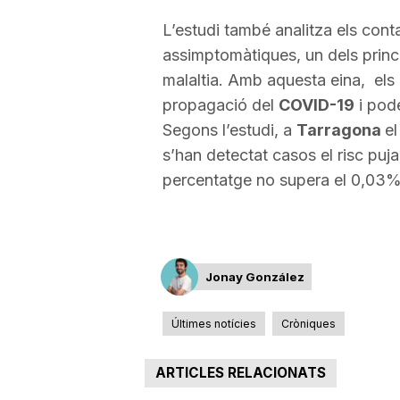
a
L’estudi també analitza els con
assimptomàtiques, un dels princi
malaltia. Amb aquesta eina, els 
propagació del
COVID-19
i pode
Segons l’estudi, a
Tarragona
el
s’han detectat casos el risc puj
percentatge no supera el 0,03%
Jonay González
Últimes notícies
Cròniques
ARTICLES RELACIONATS