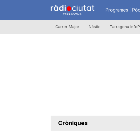
R
Programes | Pòd
Carrer Major
Nàstic
Tarragona InfoP
à
d
i
o
C
Cròniques
i