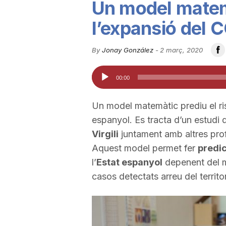
Un model matem
u
l’expansió del 
t
By
Jonay González
-
2 març, 2020
Reproductor
00:00
a
d'àudio
Un model matemàtic prediu el ri
t
espanyol. Es tracta d’un estudi 
Virgili
juntament amb altres pro
d
Aquest model permet fer
predic
l’
Estat espanyol
depenent del mo
casos detectats arreu del territo
e
T