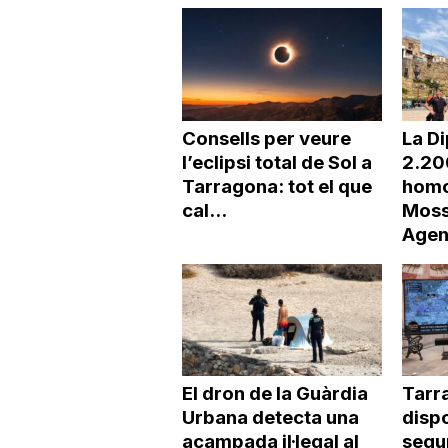
Consells per veure
La Di
l’eclipsi total de Sol a
2.20
Tarragona: tot el que
homo
cal...
Moss
Agen
El dron de la Guàrdia
Tarr
Urbana detecta una
dispo
acampada il·legal al
segur