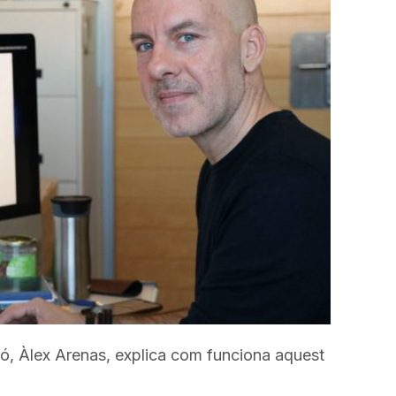
incrementar
o
disminuir
el
volum.
ció, Àlex Arenas, explica com funciona aquest