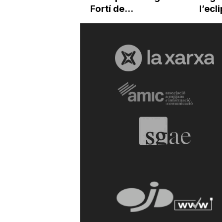
Fortí de...
l’ecl