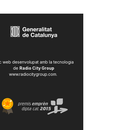
c web desenvolupat amb la tecnologia
de
Radio City Group
www.radiocitygroup.com
.