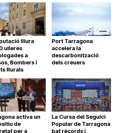
putació lliura
Port Tarragona
0 ulleres
accelera la
logades a
descarbonització
os, Bombers i
dels creuers
ts Rurals
agona activa un
La Cursa del Seguici
sitiu de
Popular de Tarragona
etat per a
bat rècords i