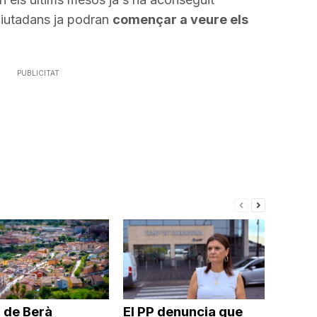
cap
ciutadans ja podran
començar a veure els
amunt/cap
avall
per
PUBLICITAT
a
incrementar
o
disminuir
el
volum.
 de Berà
El PP denuncia que