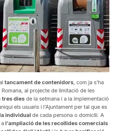
incrementar
o
disminuir
el
volum.
al
tancament de contenidors
, com ja s’ha
la Romana, al projecte de limitació de les
 tres dies
de la setmana i a la implementació
qui els usuaris i l’Ajuntament per tal que es
da individual
de cada persona o domicili. A
 a
l’ampliació de les recollides comercials