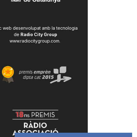
c web desenvolupat amb la tecnologia
de
Radio City Group
www.radiocitygroup.com
.