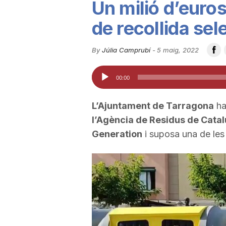
Un milió d’euro
u
de recollida sel
t
By
Júlia Camprubí
-
5 maig, 2022
Reproductor
00:00
a
d'àudio
L’Ajuntament de Tarragona
ha
t
l’Agència de Residus de Cata
Generation
i suposa una de le
d
e
T