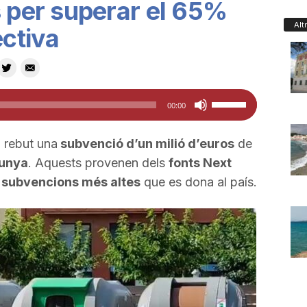
s per superar el 65%
Alt
ectiva
Feu
00:00
servir
les
 rebut una
subvenció d’un milió d’euros
de
tecles
lunya
. Aquests provenen dels
fonts Next
de
s
subvencions més altes
que es dona al país.
fletxa
cap
amunt/cap
avall
per
a