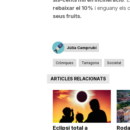
rebaixar el 10%
i enguany els 
seus fruits.
Júlia Camprubí
Cròniques
Tarragona
Societat
ARTICLES RELACIONATS
Eclipsi total a
Roda