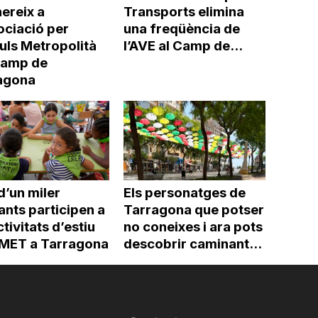
ereix a
Transports elimina
ociació per
una freqüència de
uls Metropolità
l’AVE al Camp de...
Camp de
agona
d’un miler
Els personatges de
ants participen a
Tarragona que potser
ctivitats d’estiu
no coneixes i ara pots
’IMET a Tarragona
descobrir caminant...