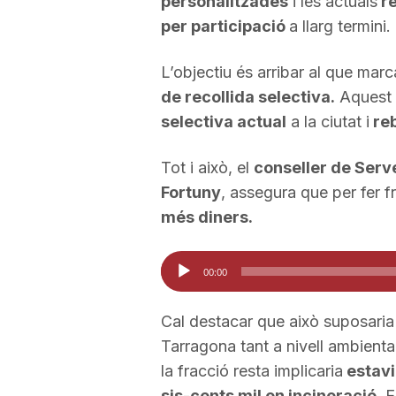
personalitzades
i les actuals
re
per participació
a llarg termini.
a
L’objectiu és arribar al que mar
de recollida selectiva.
Aquest 
selectiva actual
a la ciutat i
reb
Tot i això, el
conseller de Serve
Fortuny
, assegura que per fer 
més diners.
Reproductor
00:00
d'àudio
Cal destacar que això suposaria
Tarragona tant a nivell ambient
la fracció resta implicaria
estavi
sis-cents mil en incineració
. 