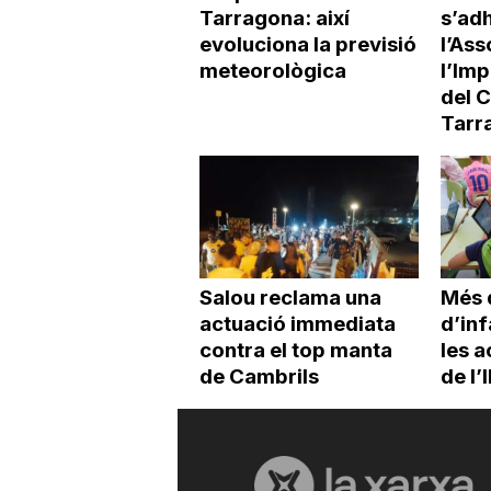
Tarragona: així
s’adh
evoluciona la previsió
l’Ass
meteorològica
l’Imp
del 
Tarr
Salou reclama una
Més 
actuació immediata
d’inf
contra el top manta
les a
de Cambrils
de l