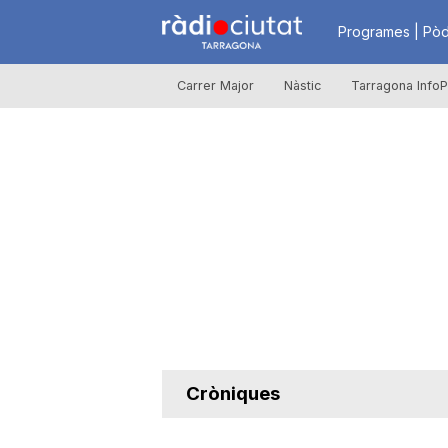
R
Programes | Pòd
Carrer Major
Nàstic
Tarragona InfoP
à
d
i
o
C
Cròniques
i