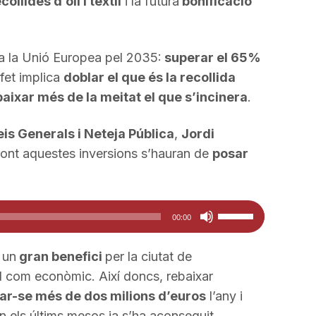
collides d’oli i tèxtil
i la futura
bonificació
ca la Unió Europea pel 2035:
superar el 65%
fet implica
doblar el que és la recollida
aixar més de la meitat el que s’incinera
.
is Generals i Neteja Pública
,
Jordi
front aquestes inversions s’hauran de
posar
Feu
00:00
servir
les
 un
gran benefici
per la ciutat de
tecles
al com econòmic. Així doncs, rebaixar
de
ar-se més de dos milions d’euros
l’any i
fletxa
En els últims mesos ja s’ha aconseguit