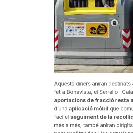
a
r
r
a
Aquests diners aniran destinats 
g
fet a Bonavista, el Serrallo i Ca
aportacions de fracció resta a
o
d’una
aplicació mòbil
que comuni
faci el
seguiment de la recolli
n
més a més, també aniran dirigits