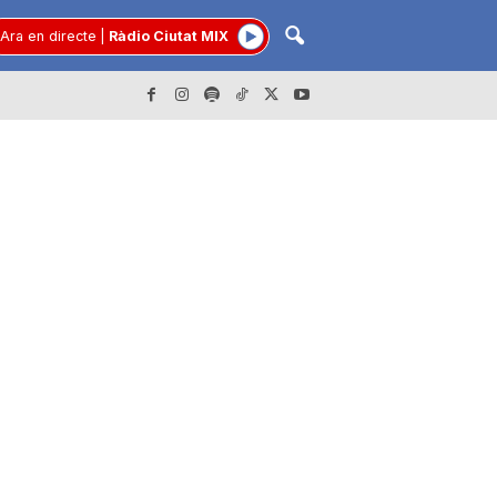
Ara en directe
|
Ràdio Ciutat MIX