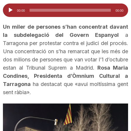
i
Reproductor
00:00
00:00
d'àudio
u
Un miler de persones s’han concentrat davant
la subdelegació del Govern Espanyol
a
Tarragona per protestar contra el judici del procés.
t
Una concentració on s’ha remarcat que les més de
dos milions de persones que van votar l’1 d’octubre
a
estan al Tribunal Suprem a Madrid.
Rosa Maria
Condines
, Presidenta d’Òmnium Cultural a
t
Tarragona
ha destacat que «avui moltíssima gent
sent ràbia».
d
e