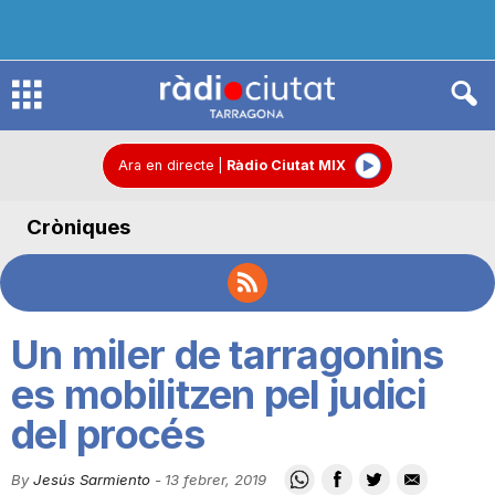
R
à
Ara en directe
|
Ràdio Ciutat MIX
Cròniques
d
i
Un miler de tarragonins
o
es mobilitzen pel judici
del procés
C
By
Jesús Sarmiento
-
13 febrer, 2019