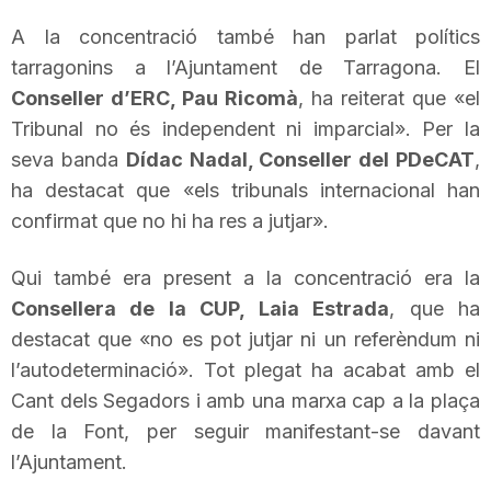
n
A la concentració també han parlat polítics
tarragonins a l’Ajuntament de Tarragona. El
a
Conseller d’ERC, Pau Ricomà
, ha reiterat que «el
Tribunal no és independent ni imparcial». Per la
seva banda
Dídac Nadal, Conseller del PDeCAT
,
ha destacat que «els tribunals
internacional
han
confirmat que no hi ha res a jutjar».
Qui també era present a la concentració era la
Consellera de la CUP, Laia Estrada
, que ha
destacat que «no es pot jutjar ni un referèndum ni
l’autodeterminació». Tot plegat ha acabat amb el
Cant dels Segadors i amb una marxa cap a la plaça
de la Font, per seguir manifestant-se davant
l’Ajuntament.