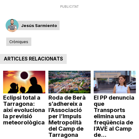
PUBLICITAT
Jesús Sarmiento
Cròniques
ARTICLES RELACIONATS
Eclipsi total a
Roda de Berà
El PP denuncia
Tarragona:
s’adhereix a
que
així evoluciona
l’Associació
Transports
la previsió
per l’Impuls
elimina una
meteorològica
Metropolità
freqüència de
del Camp de
l’AVE al Camp
Tarragona
de...