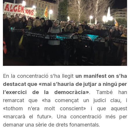
T
a
r
r
En la concentració s’ha llegit
un manifest on s’ha
a
destacat que «mai s’hauria de jutjar a ningú per
l’exercici de la democràcia»
. També han
g
remarcat que
«
ha començat un judici clau, i
«tothom n’era molt conscient» i que aquest
«marcarà el futur». Una concentració més per
o
demanar una sèrie de drets fonamentals.