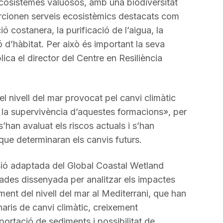
cosistemes valuosos, amb una biodiversitat
orcionen serveis ecosistèmics destacats com
ó costanera, la purificació de l’aigua, la
ó d’hàbitat. Per això és important la seva
ica el director del Centre en Resiliència
 nivell del mar provocat pel canvi climàtic
la supervivència d’aquestes formacions», per
 s’han avaluat els riscos actuals i s’han
s que determinaran els canvis futurs.
ersió adaptada del Global Coastal Wetland
es dissenyada per analitzar els impactes
ment del nivell del mar al Mediterrani, que han
aris de canvi climàtic, creixement
portació de sediments i possibilitat de