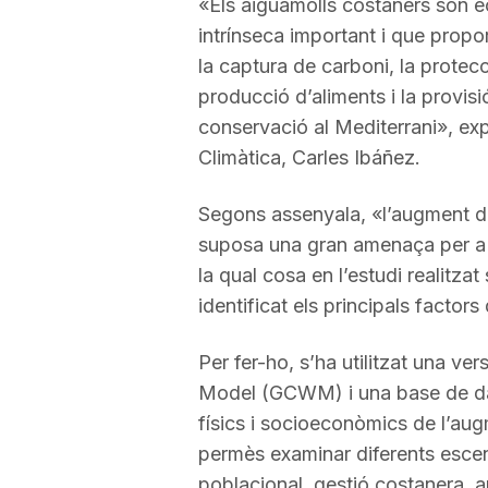
«Els aiguamolls costaners són e
intrínseca important i que prop
la captura de carboni, la protecci
producció d’aliments i la provisi
conservació al Mediterrani», expl
Climàtica, Carles Ibáñez.
Segons assenyala, «l’augment del
suposa una gran amenaça per a 
la qual cosa en l’estudi realitzat
identificat els principals factor
Per fer-ho, s’ha utilitzat una v
Model (GCWM) i una base de dad
físics i socioeconòmics de l’aug
permès examinar diferents escen
poblacional, gestió costanera, a