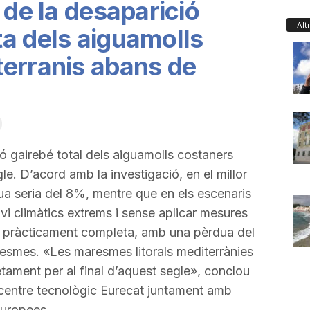
 de la desaparició
Alt
a dels aiguamolls
erranis abans de
ió gairebé total dels aiguamolls costaners
gle. D’acord amb la investigació, en el millor
ua seria del 8%, mentre que en els escenaris
vi climàtics extrems i sense aplicar mesures
ià pràcticament completa, amb una pèrdua del
esmes. «Les maresmes litorals mediterrànies
tament per al final d’aquest segle», conclou
l centre tecnològic Eurecat juntament amb
 europees.