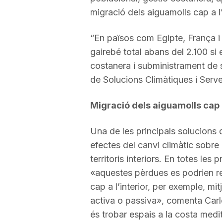
migració dels aiguamolls cap a l’i
“En països com Egipte, França i
gairebé total abans del 2.100 si 
costanera i subministrament de s
de Solucions Climàtiques i Serv
Migració dels aiguamolls cap a
Una de les principals solucions q
efectes del canvi climàtic sobre
territoris interiors. En totes les
«aquestes pèrdues es podrien red
cap a l’interior, per exemple, mi
activa o passiva», comenta Carle
és trobar espais a la costa medi