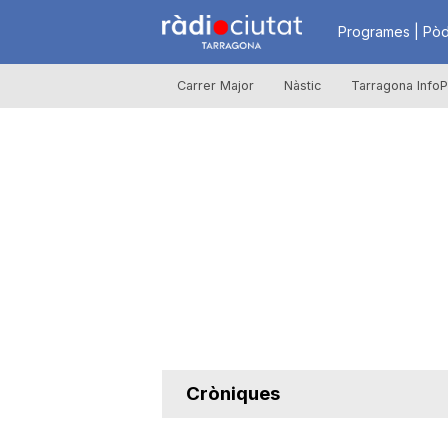
R
Programes | Pòd
Carrer Major
Nàstic
Tarragona InfoP
à
d
i
o
C
Cròniques
i