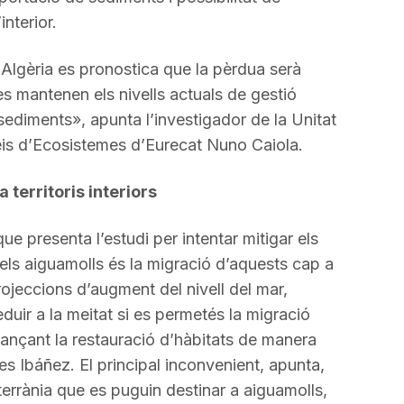
nterior.
 Algèria es pronostica que la pèrdua serà
es mantenen els nivells actuals de gestió
ediments», apunta l’investigador de la Unitat
eis d’Ecosistemes d’Eurecat Nuno Caiola.
 territoris interiors
ue presenta l’estudi per intentar mitigar els
 els aiguamolls és la migració d’aquests cap a
 projeccions d’augment del nivell del mar,
uir a la meitat si es permetés la migració
tjançant la restauració d’hàbitats de manera
s Ibáñez. El principal inconvenient, apunta,
terrània que es puguin destinar a aiguamolls,