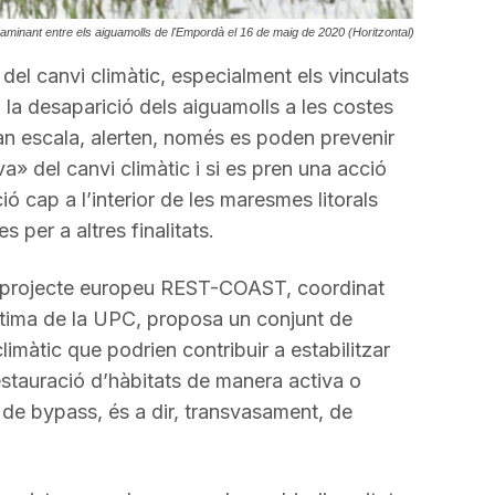
caminant entre els aiguamolls de l'Empordà el 16 de maig de 2020 (Horitzontal)
 del canvi climàtic, especialment els vinculats
n la desaparició dels aiguamolls a les costes
an escala, alerten, només es poden prevenir
a» del canvi climàtic i si es pren una acció
ió cap a l’interior de les maresmes litorals
s per a altres finalitats.
del projecte europeu REST-COAST, coordinat
ítima de la UPC, proposa un conjunt de
imàtic que podrien contribuir a estabilitzar
estauració d’hàbitats de manera activa o
 de bypass, és a dir, transvasament, de