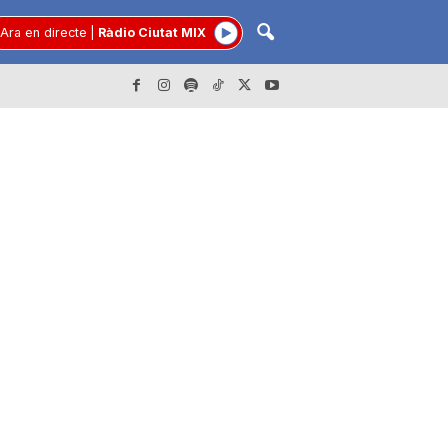
Ara en directe
|
Ràdio Ciutat MIX