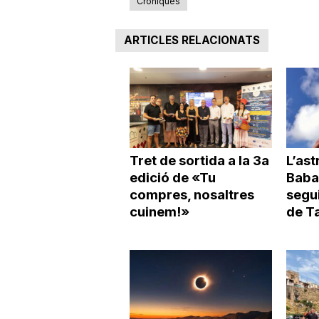
Cròniques
ARTICLES RELACIONATS
Tret de sortida a la 3a
L’as
edició de «Tu
Baba
compres, nosaltres
segui
cuinem!»
de T