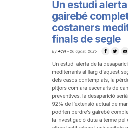
Un estudi alerta
u
gairebé complet
costaners medit
t
finals de segle
a
By
ACN
-
26 agost, 2025
Un estudi alerta de la desaparic
t
mediterranis al llarg d’aquest se
dels casos contemplats, la pèrd
d
pitjors com ara escenaris de can
preventives, la desaparició ser
e
92% de l’extensió actual de mar
podrien perdre’s gairebé comple
T
la investigació duta a terme pe
altres institucions i universitats