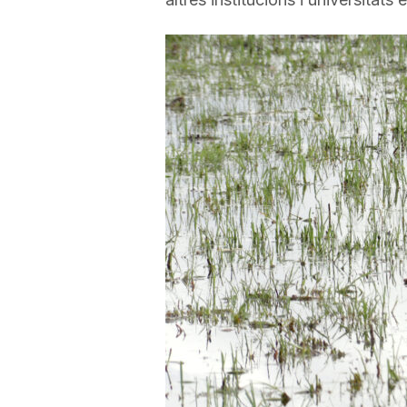
a
r
r
a
g
o
n