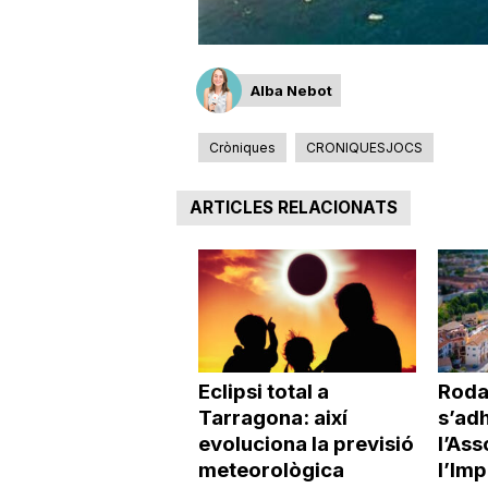
a
Alba Nebot
Cròniques
CRONIQUESJOCS
ARTICLES RELACIONATS
Eclipsi total a
Roda
Tarragona: així
s’adh
evoluciona la previsió
l’Ass
meteorològica
l’Imp