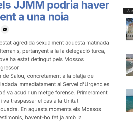
els JJMM podria haver
Alt
ent a una noia
 estat agredida sexualment aquesta matinada
erranis, pertanyent a la la delegació turca,
l jove ha estat detingut pels Mossos
gressor.
a de Salou, concretament a la platja de
aslladada immediatament al Servei d’Urgències
mbé va acudir un metge forense. Primerament
i va traspassar el cas a la Unitat
Esquadra. En aquests moments els Mossos
estimonis, havent-ho fet ja amb la