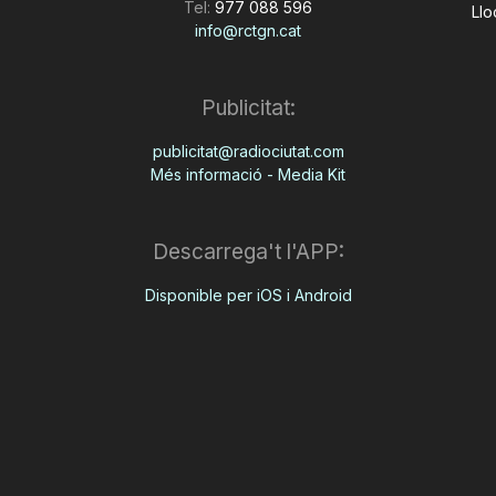
Tel:
977 088 596
Llo
info@rctgn.cat
Publicitat:
publicitat@radiociutat.com
Més informació - Media Kit
Descarrega't l'APP:
Disponible per iOS i Android