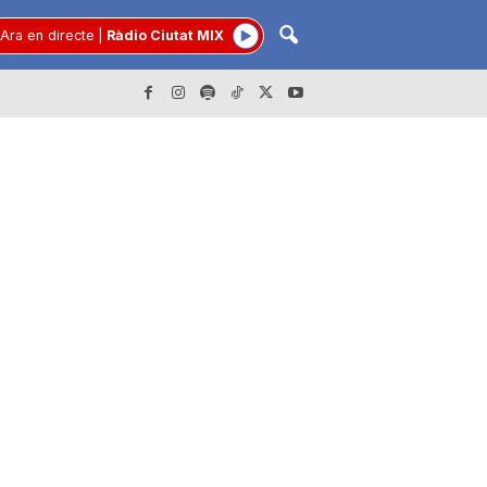
Ara en directe
|
Ràdio Ciutat MIX