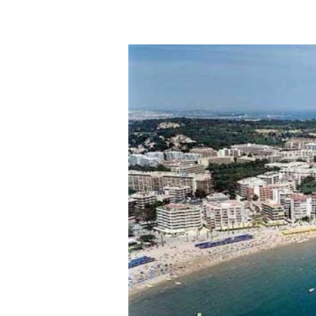
a
r
r
a
g
o
n