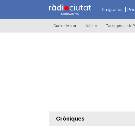
R
Programes | Pòd
Carrer Major
Nàstic
Tarragona InfoP
à
d
i
o
C
Cròniques
i