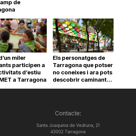
Camp de
agona
d’un miler
Els personatges de
ants participen a
Tarragona que potser
ctivitats d’estiu
no coneixes i ara pots
’IMET a Tarragona
descobrir caminant...
Contacte:
Santa Joaquima de Vedruna, 21
43002 Tarragona