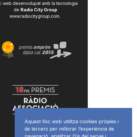
c web desenvolupat amb la tecnologia
de
Radio City Group
www.radiocitygroup.com
.
Aquest lloc web utilitza cookies pròpies i
de tercers per millorar l’experiència de
navegació, analitzar l’ús del servei i