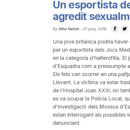
Un esportista d
u
agredit sexualm
t
By
Alba Nebot
-
27 juny, 2018
Una jove britànica podria haver
a
per un esportista dels Jocs Medit
en la categoria d’halterofilia. E
t
d’Esquadra com a pressumpte a
Els fets van ocorrer en una paltj
Llevant. La víctima va estar tr
d
de l’Hospital Joan XXIII, on ta
es va ocupar la Policia Local, qu
e
d’Investigació dels Mossos d’
estan interrogant als possibles t
T
denunciant.