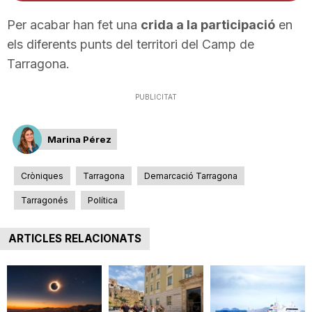
n
Per acabar han fet una
crida a la participació
en
els diferents punts del territori del Camp de
a
Tarragona.
PUBLICITAT
Marina Pérez
Cròniques
Tarragona
Demarcació Tarragona
Tarragonés
Política
ARTICLES RELACIONATS