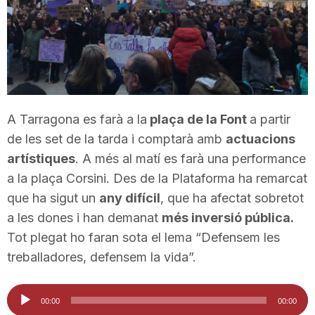
T
a
r
A Tarragona es farà a la
plaça de la Font
a partir
de les set de la tarda i comptarà amb
actuacions
r
artístiques
. A més al matí es farà una performance
a la plaça Corsini. Des de la Plataforma ha remarcat
a
que ha sigut un
any difícil
, que ha afectat sobretot
a les dones i han demanat
més inversió pública.
Tot plegat ho faran sota el lema “Defensem les
g
treballadores, defensem la vida”.
o
Reproductor
00:00
00:00
d'àudio