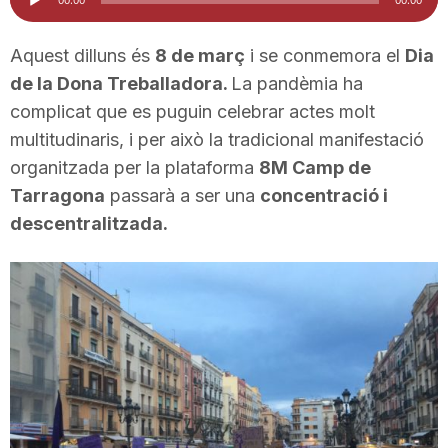
d'àudio
i
Aquest dilluns és
8 de març
i se conmemora el
Dia
de la Dona Treballadora.
La pandèmia ha
u
complicat que es puguin celebrar actes molt
multitudinaris, i per això la tradicional manifestació
t
organitzada per la plataforma
8M Camp de
Tarragona
passarà a ser una
concentració i
a
descentralitzada.
t
d
e