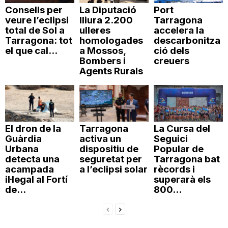
Consells per
La Diputació
Port
veure l’eclipsi
lliura 2.200
Tarragona
total de Sol a
ulleres
accelera la
Tarragona: tot
homologades
descarbonitza
el que cal...
a Mossos,
ció dels
Bombers i
creuers
Agents Rurals
El dron de la
Tarragona
La Cursa del
Guàrdia
activa un
Seguici
Urbana
dispositiu de
Popular de
detecta una
seguretat per
Tarragona bat
acampada
a l’eclipsi solar
rècords i
il·legal al Fortí
superarà els
de...
800...