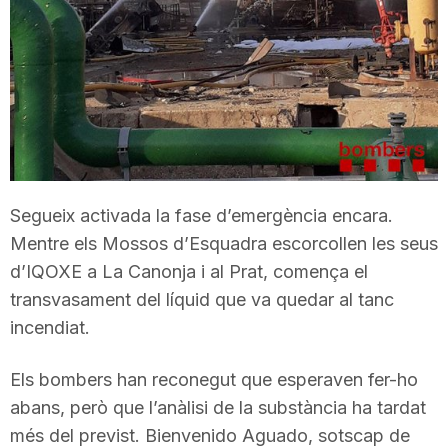
T
a
r
Segueix activada la fase d’emergència encara.
r
Mentre els Mossos d’Esquadra escorcollen les seus
d’IQOXE a La Canonja i al Prat, comença el
a
transvasament del líquid que va quedar al tanc
incendiat.
g
Els bombers han reconegut que esperaven fer-ho
abans, però que l’anàlisi de la substància ha tardat
o
més del previst. Bienvenido Aguado, sotscap de