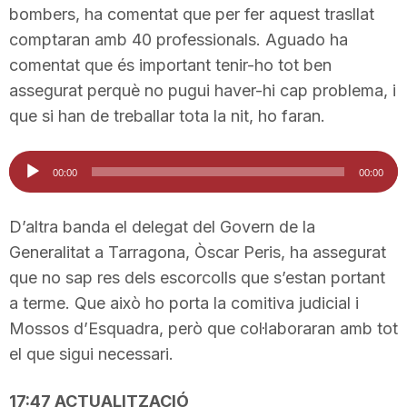
bombers, ha comentat que per fer aquest trasllat
n
comptaran amb 40 professionals. Aguado ha
comentat que és important tenir-ho tot ben
a
assegurat perquè no pugui haver-hi cap problema, i
que si han de treballar tota la nit, ho faran.
Reproductor
00:00
00:00
d'àudio
D’altra banda el delegat del Govern de la
Generalitat a Tarragona, Òscar Peris, ha assegurat
que no sap res dels escorcolls que s’estan portant
a terme. Que això ho porta la comitiva judicial i
Mossos d’Esquadra, però que col·laboraran amb tot
el que sigui necessari.
17:47 ACTUALITZACIÓ