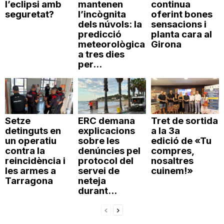
l’eclipsi amb
mantenen
continua
seguretat?
l’incògnita
oferint bones
dels núvols: la
sensacions i
predicció
planta cara al
meteorològica
Girona
a tres dies
per...
Setze
ERC demana
Tret de sortida
detinguts en
explicacions
a la 3a
un operatiu
sobre les
edició de «Tu
contra la
denúncies pel
compres,
reincidència i
protocol del
nosaltres
les armes a
servei de
cuinem!»
Tarragona
neteja
durant...