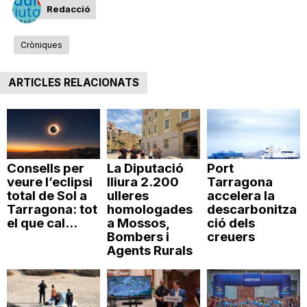
Redacció
Cròniques
ARTICLES RELACIONATS
Consells per
La Diputació
Port
veure l’eclipsi
lliura 2.200
Tarragona
total de Sol a
ulleres
accelera la
Tarragona: tot
homologades
descarbonitza
el que cal...
a Mossos,
ció dels
Bombers i
creuers
Agents Rurals