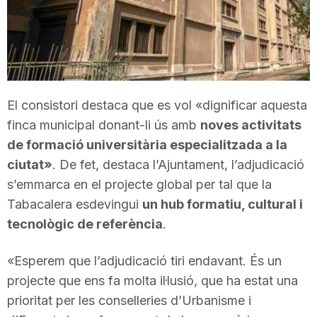
T
a
El consistori destaca que es vol «dignificar aquesta
r
finca municipal donant-li ús amb
noves activitats
de formació universitària especialitzada a la
r
ciutat»
. De fet, destaca l’Ajuntament, l’adjudicació
s’emmarca en el projecte global per tal que la
a
Tabacalera esdevingui
un hub formatiu, cultural i
tecnològic de referència
.
g
«Esperem que l’adjudicació tiri endavant. És un
projecte que ens fa molta il·lusió, que ha estat una
o
prioritat per les conselleries d’Urbanisme i