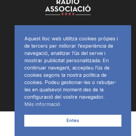
Aquest lloc web utilitza cookies pròpies i
de tercers per millorar l’experiència de
navegació, analitzar l’ús del servei i
mostrar publicitat personalitzada. En
continuar navegant, accepteu l’ús de
cookies segons la nostra política de
cookies. Podeu gestionar-les o rebutjar-
les en qualsevol moment des de la
configuració del vostre navegador.
Més informació
Contacte | Publicitat
APP
Programació
RàdioNews
Entès
Subscriu-te al newsletter
© Ràdio Ciutat de Tarragona