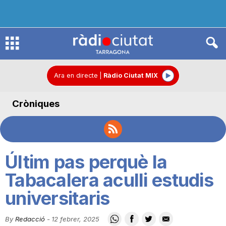
R
à
Ara en directe
|
Ràdio Ciutat MIX
Cròniques
d
i
Últim pas perquè la
o
Tabacalera aculli estudis
universitaris
C
By
Redacció
-
12 febrer, 2025