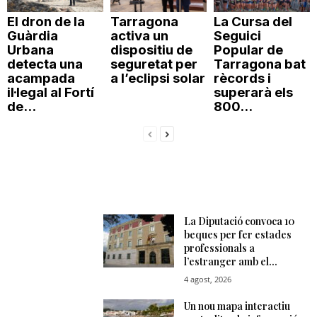
El dron de la
Tarragona
La Cursa del
Guàrdia
activa un
Seguici
Urbana
dispositiu de
Popular de
detecta una
seguretat per
Tarragona bat
acampada
a l’eclipsi solar
rècords i
il·legal al Fortí
superarà els
de...
800...