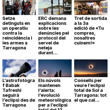
Setze
ERC demana
Tret de sortida
detinguts en
explicacions
a la 3a
un operatiu
sobre les
edició de «Tu
contra la
denúncies pel
compres,
reincidència i
protocol del
nosaltres
les armes a
servei de
cuinem!»
Tarragona
neteja
durant...
L’astrofotògra
Els núvols
Consells per
f Babak
mantenen
veure l’eclipsi
Tafreshi
l’alerta:
total de Sol a
seguirà
l’evolució
Tarragona: tot
l’eclipsi des de
meteorològica
el que cal...
Tarragona
per a l’eclipsi
total del 12