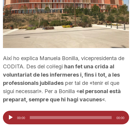
T
a
r
Així ho explica Manuela Bonilla, vicepresidenta de
r
CODITA. Des del col·legi
han fet una crida al
voluntariat de les infermeres i, fins i tot, a les
a
professionals jubilades
per tal de «tenir el que
sigui necessari». Per a Bonilla «
el personal està
preparat, sempre que hi hagi vacunes
«.
g
Reproductor
00:00
00:00
o
d'àudio