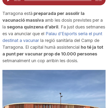
d'àudio
i
Tarragona està
preparada per assolir la
vacunació massiva
amb les dosis previstes per a
u
la
segona quinzena d’abril
. Fa just dues setmanes
es va anunciar que el
Palau d’Esports seria el punt
t
destinat a vacunar
la regió sanitària del Camp de
Tarragona. El capital humà assistencial
ho té ja tot
a
a punt per vacunar prop de 10.000 persones
setmanalment un cop arribin les dosis.
t
d
e