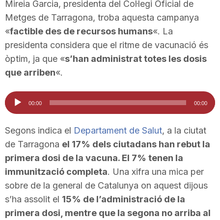
Mireia Garcia, presidenta del Col·legi Oficial de
n
Metges de Tarragona, troba aquesta campanya
«
factible des de recursos humans
«. La
a
presidenta considera que el ritme de vacunació és
òptim, ja que «
s’han administrat totes les dosis
que arriben
«.
Reproductor
00:00
00:00
d'àudio
Segons indica el
Departament de Salut
, a la ciutat
de Tarragona
el 17% dels ciutadans han rebut la
primera dosi de la vacuna. El 7% tenen la
immunització completa
. Una xifra una mica per
sobre de la general de Catalunya on aquest dijous
s’ha assolit el
15% de l’administració de la
primera dosi, mentre que la segona no arriba al