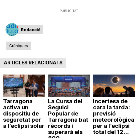
PUBLICITAT
Redacció
Cròniques
ARTICLES RELACIONATS
Tarragona
La Cursa del
Incertesa de
activa un
Seguici
cara la tarda:
dispositiu de
Popular de
previsió
seguretat per
Tarragona bat
meteorològica
a l’eclipsi solar
rècords i
per a l’eclipsi
superarà els
total del 12...