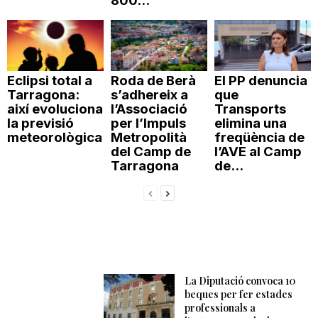
800...
Eclipsi total a
Roda de Berà
El PP denuncia
Tarragona:
s’adhereix a
que
així evoluciona
l’Associació
Transports
la previsió
per l’Impuls
elimina una
meteorològica
Metropolità
freqüència de
del Camp de
l’AVE al Camp
Tarragona
de...