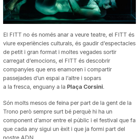
T
a
El FITT no és només anar a veure teatre, el FITT és
viure experiències culturals, és gaudir d’espectacles
r
de petit i gran format i moltes vegades sortir
carregat d’emocions, el FITT és descobrir
r
companyies que ens enamoren i compartir
passejades d’un espai a l’altre i sopars
a
a la fresca, enguany a la
Plaça Corsini
.
Són molts mesos de feina per part de la gent de la
g
Trono però sempre surt bé perquè hi ha un
component d’amor entre el públic i el festival que fa
o
que cada any sigui un èxit i que ja formi part del
nostre ADN.