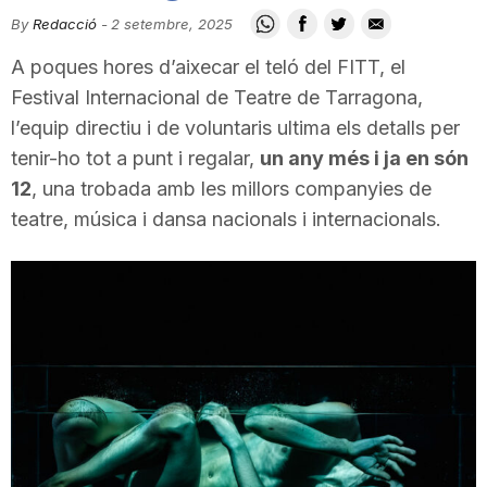
i
By
Redacció
-
2 setembre, 2025
A poques hores d’aixecar el teló del FITT, el
u
Festival Internacional de Teatre de Tarragona,
l’equip directiu i de voluntaris ultima els detalls per
tenir-ho tot a punt i regalar,
un any més i ja en són
t
12
, una trobada amb les millors companyies de
teatre, música i dansa nacionals i internacionals.
a
t
d
e