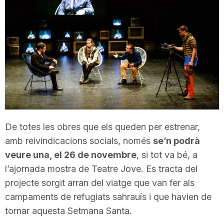
T
a
r
r
De totes les obres que els queden per estrenar,
a
amb reivindicacions socials, només
se’n podrà
veure una, el 26 de novembre
, si tot va bé, a
l’ajornada mostra de Teatre Jove. Es tracta del
g
projecte sorgit arran del viatge que van fer als
campaments de refugiats sahrauís i que havien de
o
tornar aquesta Setmana Santa.