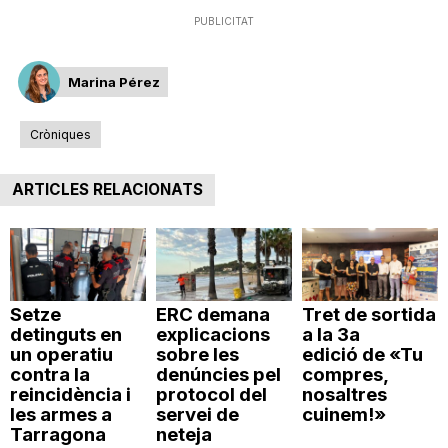
n
PUBLICITAT
Marina Pérez
a
Cròniques
ARTICLES RELACIONATS
Setze
ERC demana
Tret de sortida
detinguts en
explicacions
a la 3a
un operatiu
sobre les
edició de «Tu
contra la
denúncies pel
compres,
reincidència i
protocol del
nosaltres
les armes a
servei de
cuinem!»
Tarragona
neteja