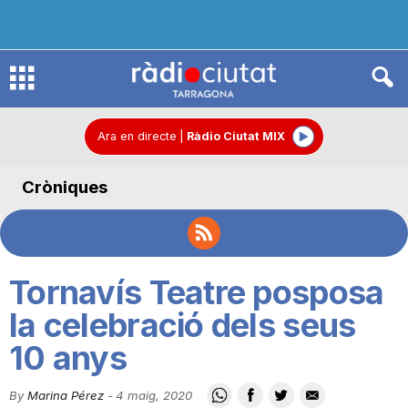
R
à
Ara en directe
|
Ràdio Ciutat MIX
Cròniques
d
i
Tornavís Teatre posposa
o
la celebració dels seus
10 anys
C
By
Marina Pérez
-
4 maig, 2020