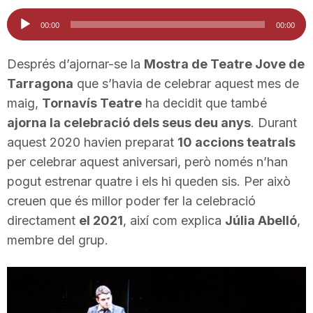
i
Reproductor
00:00
00:00
d'àudio
u
Després d’ajornar-se la
Mostra de Teatre Jove de
Tarragona
que s’havia de celebrar aquest mes de
maig,
Tornavís Teatre
ha decidit que també
t
ajorna la celebració dels seus deu anys
. Durant
aquest 2020 havien preparat
10 accions teatrals
a
per celebrar aquest aniversari, però només n’han
pogut estrenar quatre i els hi queden sis. Per això
t
creuen que és millor poder fer la celebració
directament
el 2021
, així com explica
Júlia Abelló
,
membre del grup.
d
e