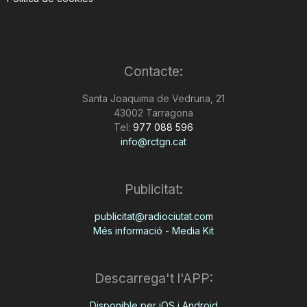
Contacte:
Santa Joaquima de Vedruna, 21
43002 Tarragona
Tel:
977 088 596
info@rctgn.cat
Publicitat:
publicitat@radiociutat.com
Més informació - Media Kit
Descarrega't l'APP:
Disponible per iOS i Android