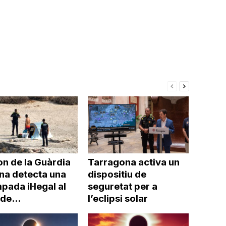
disminuir
el
volum.
on de la Guàrdia
Tarragona activa un
na detecta una
dispositiu de
ada il·legal al
seguretat per a
 de...
l’eclipsi solar