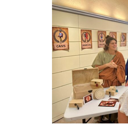
a
r
r
a
g
o
n