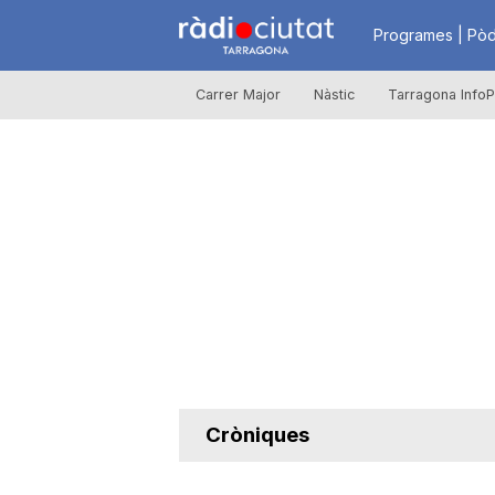
R
Programes | Pòd
Carrer Major
Nàstic
Tarragona InfoP
à
d
i
o
C
Cròniques
i