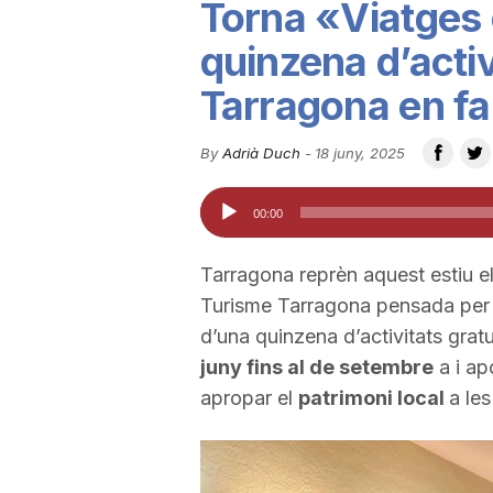
Torna «Viatges
u
quinzena d’activ
Tarragona en fa
t
By
Adrià Duch
-
18 juny, 2025
a
Reproductor
00:00
d'àudio
t
Tarragona reprèn aquest estiu el
Turisme Tarragona pensada pe
d
d’una quinzena d’activitats grat
juny fins al de setembre
a i ap
e
apropar el
patrimoni local
a les
T