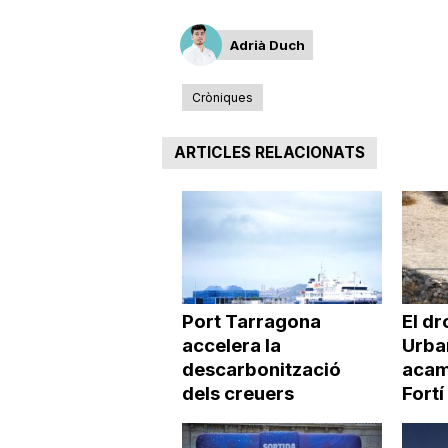
Adrià Duch
Cròniques
ARTICLES RELACIONATS
Port Tarragona
El dr
accelera la
Urba
descarbonització
acamp
dels creuers
Fortí