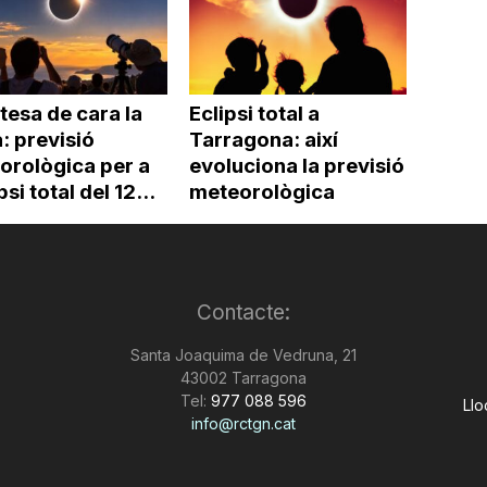
tesa de cara la
Eclipsi total a
: previsió
Tarragona: així
orològica per a
evoluciona la previsió
psi total del 12...
meteorològica
Contacte:
Santa Joaquima de Vedruna, 21
43002 Tarragona
Tel:
977 088 596
Llo
info@rctgn.cat