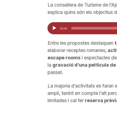
La consellera de Turisme de l’
a
explica quins són els objectius de
Reproductor
00:00
d'àudio
Entre les propostes destaquen
t
elaborar receptes romanes,
acti
escape rooms
i espectacles de
la
gravació d’una pel·lícula d
passat.
La majoria d’activitats es faran
ampli, tenint en compte l’alt pe
limitades i cal fer
reserva prèvi