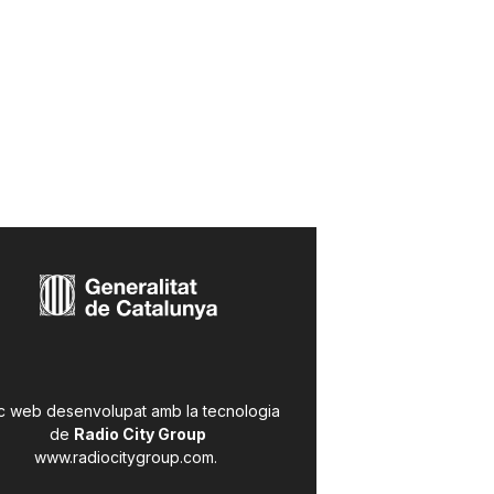
c web desenvolupat amb la tecnologia
de
Radio City Group
www.radiocitygroup.com
.