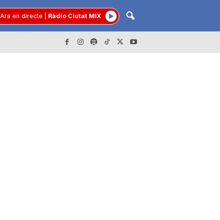
Ara en directe
|
Ràdio Ciutat MIX