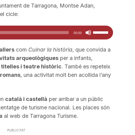
Ajuntament de Tarragona, Montse Adan,
l cicle:
Feu
00:00
servir
les
allers
com
Cuinar la història
, que convida a
tecles
vitats arqueològiques
per a infants,
de
titelles i teatre històric
. També es repeteix
fletxa
e romans
, una activitat molt ben acollida l’any
cap
amunt/cap
avall
 en
català i castellà
per arribar a un públic
per
rcentatge de turisme nacional. Les places són
a
a
al web de Tarragona Turisme.
incrementar
o
PUBLICITAT