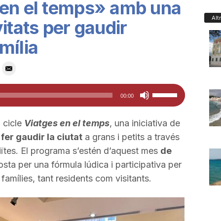
 en el temps» amb una
Alt
itats per gaudir
mília
Feu
00:00
servir
les
 cicle
Viatges en el temps
, una iniciativa de
tecles
r
fer gaudir la ciutat
a grans i petits a través
de
uïtes. El programa s’estén d’aquest mes
de
fletxa
osta per una fórmula lúdica i participativa per
cap
 famílies, tant residents com visitants.
amunt/cap
avall
per