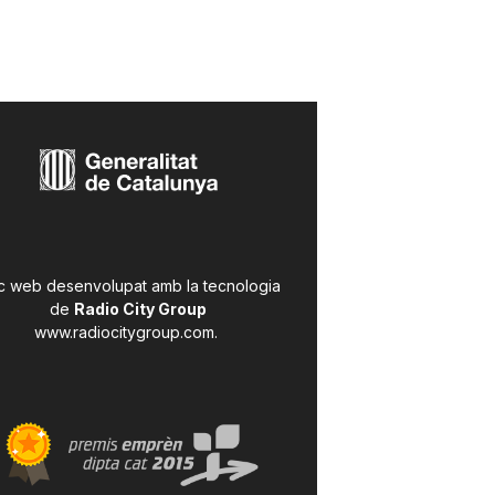
c web desenvolupat amb la tecnologia
de
Radio City Group
www.radiocitygroup.com
.