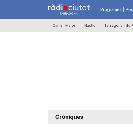
R
Programes | Pòd
Carrer Major
Nàstic
Tarragona InfoP
à
d
i
o
C
Cròniques
i