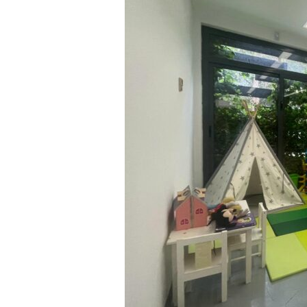
a
r
r
a
g
o
n