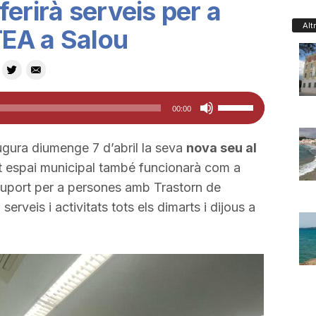
erirà serveis per a
Alt
EA a Salou
Feu
00:00
servir
les
gura diumenge 7 d’abril la seva
nova seu al
tecles
t espai municipal també funcionarà com a
de
 suport per a persones amb Trastorn de
fletxa
serveis i activitats tots els dimarts i dijous a
cap
amunt/cap
avall
per
a