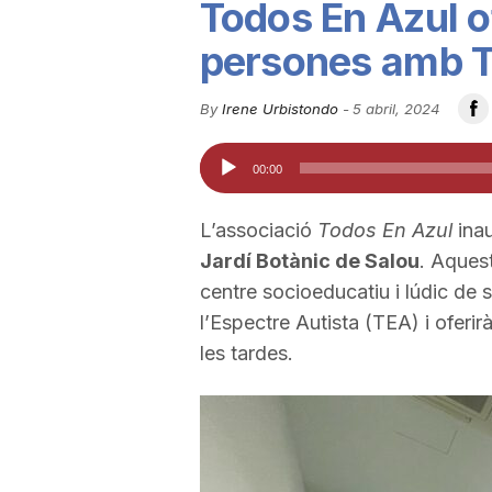
Todos En Azul of
u
persones amb T
t
By
Irene Urbistondo
-
5 abril, 2024
Reproductor
00:00
a
d'àudio
L’associació
Todos En Azul
inau
t
Jardí Botànic de Salou
. Aques
centre socioeducatiu i lúdic de
d
l’Espectre Autista (TEA) i oferirà 
les tardes.
e
T