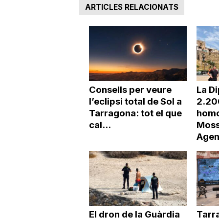
ARTICLES RELACIONATS
Consells per veure
La Di
l’eclipsi total de Sol a
2.20
Tarragona: tot el que
homo
cal...
Moss
Agen
El dron de la Guàrdia
Tarr