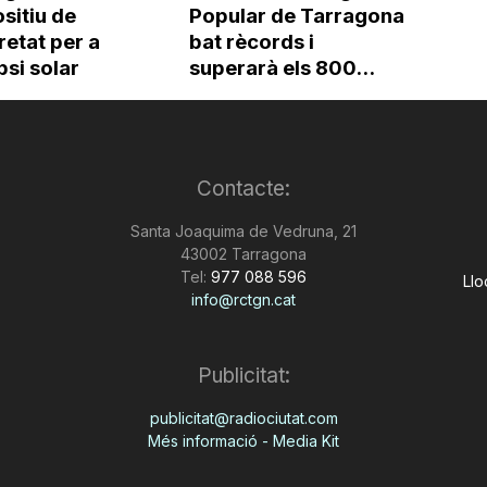
sitiu de
Popular de Tarragona
etat per a
bat rècords i
ipsi solar
superarà els 800...
Contacte:
Santa Joaquima de Vedruna, 21
43002 Tarragona
Tel:
977 088 596
Llo
info@rctgn.cat
Publicitat:
publicitat@radiociutat.com
Més informació - Media Kit