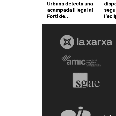
Urbana detecta una
dispo
acampada il·legal al
segur
Fortí de...
l’ecl