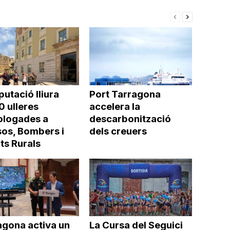
putació lliura
Port Tarragona
0 ulleres
accelera la
logades a
descarbonització
os, Bombers i
dels creuers
ts Rurals
agona activa un
La Cursa del Seguici