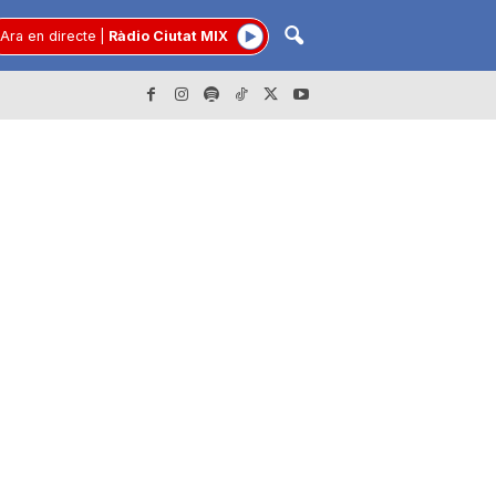
Ara en directe
|
Ràdio Ciutat MIX