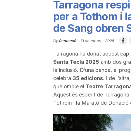
Tarragona respir
u
per a Tothom i 
de Sang obren 
t
By
Redacció
-
13 setembre, 2025
a
Tarragona ha donat aquest cap d
Santa Tecla 2025
amb dos gran
t
la inclusió. D’una banda, el pr
celebra
35 edicions
. I de l’altr
d
que omple el
Teatre Tarragon
Aquest és esperit de Tarragona q
Tothom i la Marató de Donació 
e
T