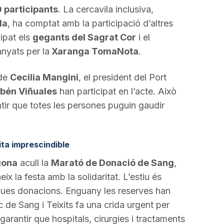
 participants
. La cercavila inclusiva,
da
, ha comptat amb la participació d’altres
ipat els
gegants del Sagrat Cor
i el
nyats per la
Xaranga TomaNota
.
lde
Cecilia Mangini
, el president del Port
bén Viñuales
han participat en l’acte. Això
ntir que totes les persones puguin gaudir
ta imprescindible
gona
acull la
Marató de Donació de Sang
,
ix la festa amb la solidaritat. L’estiu és
ues donacions. Enguany les reserves han
c de Sang i Teixits fa una crida urgent per
 garantir que hospitals, cirurgies i tractaments