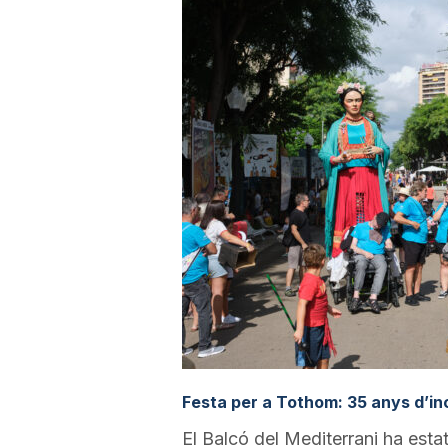
a
r
r
a
g
o
Festa per a Tothom: 35 anys d’in
n
El Balcó del Mediterrani ha estat