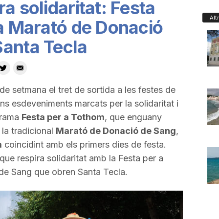
a solidaritat: Festa
Alt
la Marató de Donació
Santa Tecla
e setmana el tret de sortida a les festes de
s esdeveniments marcats per la solidaritat i
ograma
Festa per a Tothom
, que enguany
a, la tradicional
Marató de Donació de Sang
,
a
coincidint amb els primers dies de festa.
ue respira solidaritat amb la Festa per a
de Sang que obren Santa Tecla.