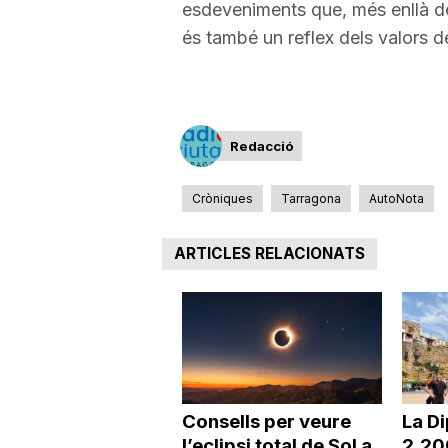
esdeveniments que, més enllà de
és també un reflex dels valors de
Redacció
Cròniques
Tarragona
AutoNota
ARTICLES RELACIONATS
Consells per veure
La Di
l’eclipsi total de Sol a
2.20