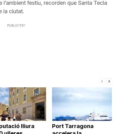
 l’ambient festiu, recorden que Santa Tecla
 la ciutat.
PUBLICITAT
putació lliura
Port Tarragona
0 ulleres
accelera la