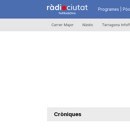
R
Programes | Pòd
Carrer Major
Nàstic
Tarragona InfoP
à
d
i
o
C
Cròniques
i