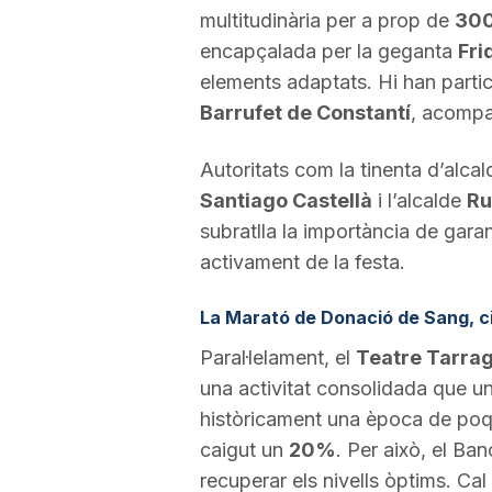
multitudinària per a prop de
300
a
encapçalada per la geganta
Fri
elements adaptats. Hi han partic
Barrufet de Constantí
, acompa
Autoritats com la tinenta d’alca
Santiago Castellà
i l’alcalde
Ru
subratlla la importància de gara
activament de la festa.
La Marató de Donació de Sang, ci
Paral·lelament, el
Teatre Tarra
una activitat consolidada que une
històricament una època de poq
caigut un
20%
. Per això, el Ban
recuperar els nivells òptims. Cal