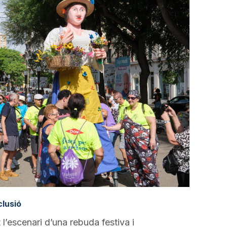
clusió
 l’escenari d’una rebuda festiva i