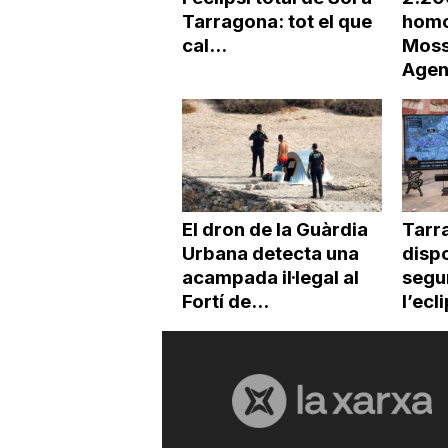
Tarragona: tot el que
homo
cal...
Moss
Agen
El dron de la Guàrdia
Tarr
Urbana detecta una
dispo
acampada il·legal al
segur
Fortí de...
l’ecl