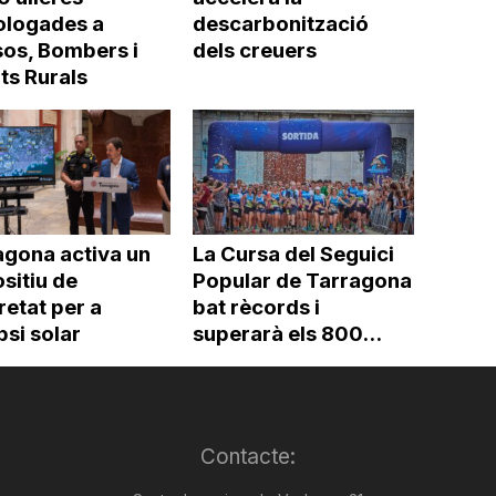
logades a
descarbonització
os, Bombers i
dels creuers
ts Rurals
agona activa un
La Cursa del Seguici
sitiu de
Popular de Tarragona
etat per a
bat rècords i
ipsi solar
superarà els 800...
Contacte: