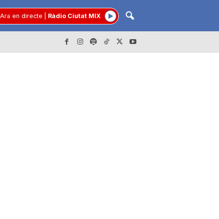
Ara en directe
|
Ràdio Ciutat MIX