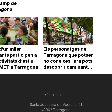
Camp de
agona
d’un miler
Els personatges de
ants participen a
Tarragona que potser
ctivitats d’estiu
no coneixes i ara pots
’IMET a Tarragona
descobrir caminant...
Contacte:
Santa Joaquima de Vedruna, 21
43002 Tarragona