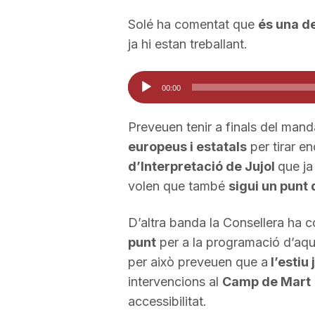
a
Solé ha comentat que
és una de
ja hi estan treballant.
Reproductor
00:00
d'àudio
Preveuen tenir a finals del mand
europeus i estatals
per tirar e
d’Interpretació de Jujol
que ja
volen que també
sigui un punt 
D’altra banda la Consellera ha 
punt
per a la programació d’aqu
per això preveuen que a
l’estiu 
intervencions al
Camp de Mart
accessibilitat.