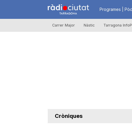
R
Programes | Pòd
Carrer Major
Nàstic
Tarragona InfoP
à
d
i
o
C
Cròniques
i