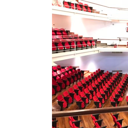
a
r
r
a
g
o
n