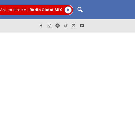
Ara en directe
|
Ràdio Ciutat MIX