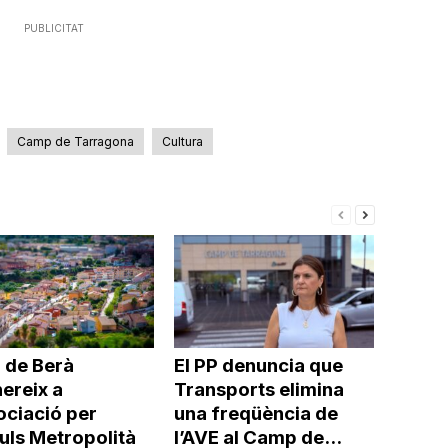
o
disminuir
PUBLICITAT
el
volum.
Camp de Tarragona
Cultura
 de Berà
El PP denuncia que
ereix a
Transports elimina
ociació per
una freqüència de
uls Metropolità
l’AVE al Camp de...