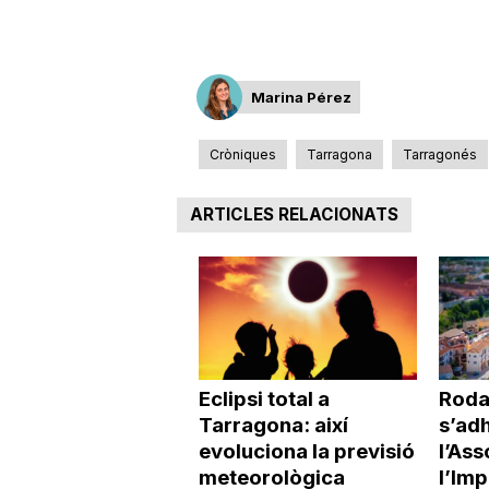
Marina Pérez
Cròniques
Tarragona
Tarragonés
ARTICLES RELACIONATS
Eclipsi total a
Roda
Tarragona: així
s’adh
evoluciona la previsió
l’Ass
meteorològica
l’Imp