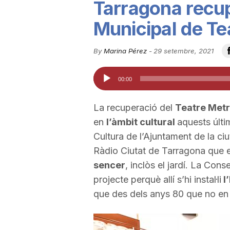
Tarragona recup
u
Municipal de Te
t
By
Marina Pérez
-
29 setembre, 2021
Reproductor
00:00
a
d'àudio
La recuperació del
Teatre Met
t
en
l’àmbit cultural
aquests últi
Cultura de l’Ajuntament de la ciu
d
Ràdio Ciutat de Tarragona que e
sencer
, inclòs el jardí. La Con
projecte perquè allí s’hi instal·li
l
e
que des dels anys 80 que no en 
T