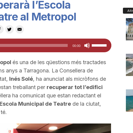
erarà l’Escola
Alt
atre al Metropol
Feu
00:00
servir
les
ropol
és una de les qüestions més tractades
tecles
ms anys a Tarragona. La Consellera de
de
tat,
Inés Solé
, ha anunciat als micròfons de
fletxa
stan treballant per
recuperar tot l’edifici
cap
sellera ha comunicat que estan redactant el
amunt/cap
’Escola Municipal de Teatre
de la ciutat,
avall
té.
per
a