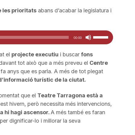
 les prioritats
abans d’acabar la legislatura i
Feu
00:00
servir
les
at el
projecte executiu
i buscar
fons
tecles
ndavant tot això que a més preveu el
Centre
de
 fa anys que es parla. A més de tot plegat
fletxa
d’informació turístic de la ciutat.
cap
amunt/cap
comentat que el
Teatre Tarragona està a
avall
est hivern, però necessita més intervencions,
per
ja hi hagi ascensor.
A més també es faran
a
per dignificar-lo i millorar la seva
incrementar