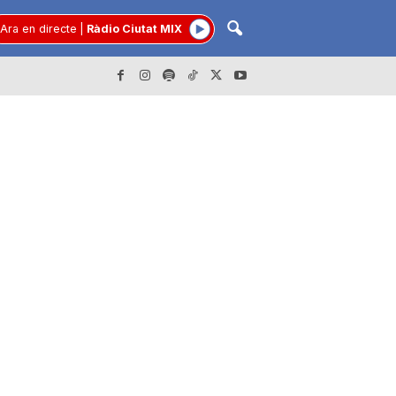
Ara en directe
|
Ràdio Ciutat MIX