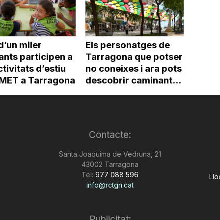
d’un miler
Els personatges de
ants participen a
Tarragona que potser
ctivitats d’estiu
no coneixes i ara pots
’IMET a Tarragona
descobrir caminant...
Contacte:
Santa Joaquima de Vedruna, 21
43002 Tarragona
Tel:
977 088 596
Llo
info@rctgn.cat
Publicitat: