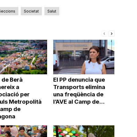
a
incrementar
Seccions
Societat
Salut
o
disminuir
el
volum.
 de Berà
El PP denuncia que
ereix a
Transports elimina
ociació per
una freqüència de
uls Metropolità
l’AVE al Camp de...
Camp de
agona