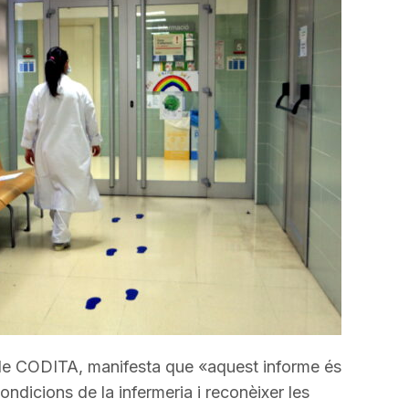
incrementar
o
disminuir
el
volum.
 de CODITA, manifesta que «aquest informe és
condicions de la infermeria i reconèixer les