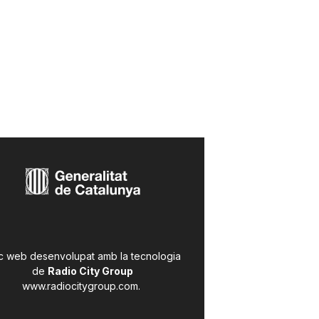
c web desenvolupat amb la tecnologia
de
Radio City Group
www.radiocitygroup.com
.