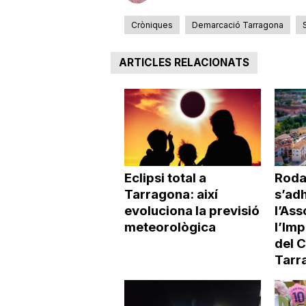
Cròniques
Demarcació Tarragona
ARTICLES RELACIONATS
Eclipsi total a
Roda
Tarragona: així
s’adh
evoluciona la previsió
l’Ass
meteorològica
l’Imp
del 
Tarr