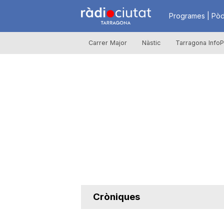
R
Programes | Pòd
Carrer Major
Nàstic
Tarragona InfoP
à
d
i
o
C
Cròniques
i