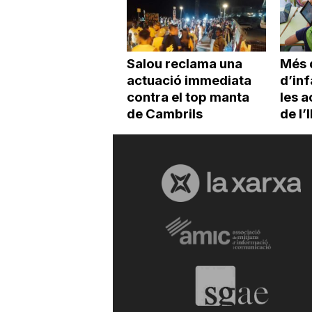
Salou reclama una
Més 
actuació immediata
d’inf
contra el top manta
les a
de Cambrils
de l