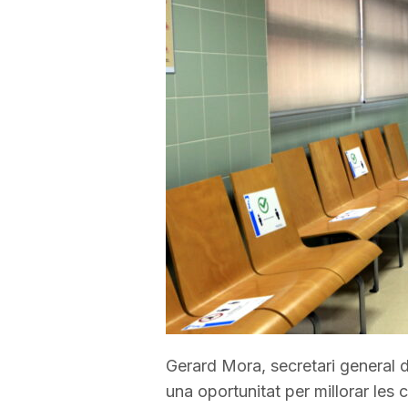
a
r
r
a
g
o
Gerard Mora, secretari general
n
una oportunitat per millorar les 