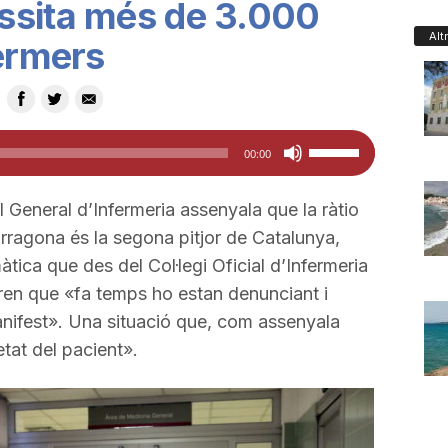
ssita més de 3.000
Alt
fermers
Feu
00:00
servir
les
 General d’Infermeria assenyala que la ràtio
tecles
rragona és la segona pitjor de Catalunya,
de
ica que des del Col·legi Oficial d’Infermeria
fletxa
n que «fa temps ho estan denunciant i
cap
ifest». Una situació que, com assenyala
amunt/cap
etat del pacient».
avall
per
a