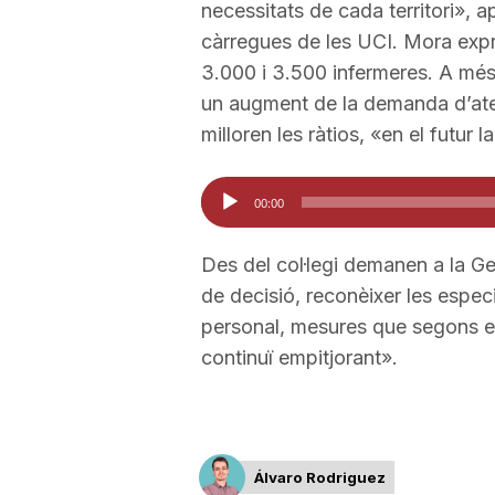
necessitats de cada territori», a
a
càrregues de les UCI. Mora expr
3.000 i 3.500 infermeres. A més 
un augment de la demanda d’aten
milloren les ràtios, «en el futur l
Reproductor
00:00
d'àudio
Des del col·legi demanen a la Gen
de decisió, reconèixer les especia
personal, mesures que segons el 
continuï empitjorant».
Álvaro Rodriguez