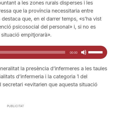
puntant a les zones rurals disperses i les
essa que la província necessitaria entre
destaca que, en el darrer temps, «s’ha vist
ció psicosocial del personal» i, si no es
a situació empitjorarà».
Feu
00:00
servir
les
eralitat la presència d’infermeres a les taules
tecles
litats d’infermeria i la categoria 1 del
de
secretari «evitarien que aquesta situació
fletxa
cap
amunt/cap
PUBLICITAT
avall
per