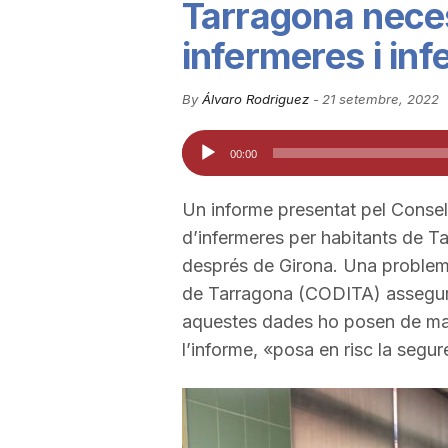
Tarragona nece
u
infermeres i in
t
By
Álvaro Rodriguez
-
21 setembre, 2022
Reproductor
00:00
a
d'àudio
Un informe presentat pel Consell
t
d’infermeres per habitants de Ta
després de Girona. Una problemàt
d
de Tarragona (CODITA) assegure
aquestes dades ho posen de man
l’informe, «posa en risc la segur
e
T