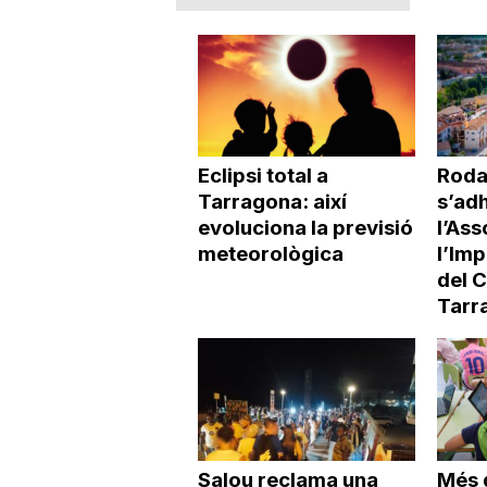
Eclipsi total a
Roda
Tarragona: així
s’adh
evoluciona la previsió
l’Ass
meteorològica
l’Imp
del 
Tarr
Salou reclama una
Més 