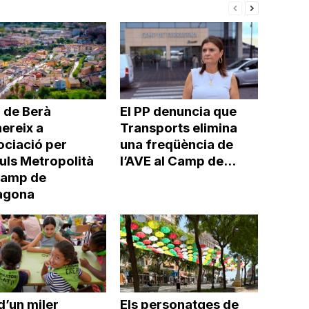
 de Berà
El PP denuncia que
ereix a
Transports elimina
ociació per
una freqüència de
uls Metropolità
l’AVE al Camp de...
Camp de
agona
d’un miler
Els personatges de