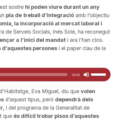
est sostre
hi poden viure durant un any
 un
pla de
treball d’integració
amb l’objectiu
mia, la incorporació al mercat laboral
i
ra de Serveis Socials, Inés Solé, ha reconegut
ençar a
l’inici del mandat
i ara l’han clos.
a d’aquestes persones
i el paper clau de la
Feu
00:00
servir
les
 d’Habitatge, Eva Miguel, diu que
volen
tecles
es
d’aquest tipus, però
dependrà dels
de
r,
i del programa de la Generalitat de
fletxa
at que
és difícil trobar pisos d’aquestes
cap
amunt/cap