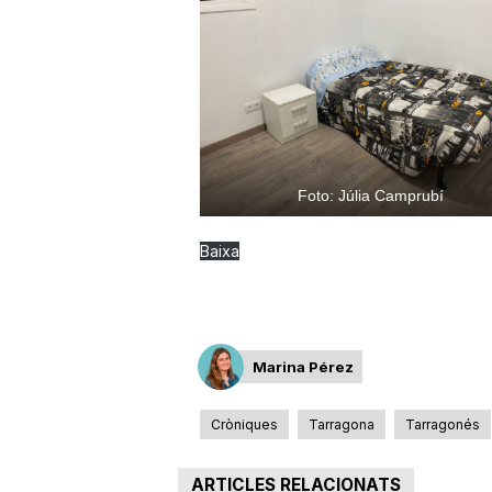
Foto: Júlia Camprubí
Baixa
Marina Pérez
Cròniques
Tarragona
Tarragonés
ARTICLES RELACIONATS