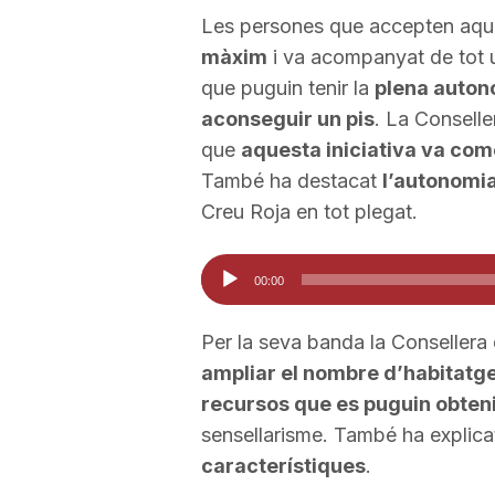
Les persones que accepten aqu
a
màxim
i va acompanyat de tot
que puguin tenir la
plena autono
aconseguir un pis
. La Conselle
que
aquesta iniciativa va com
També ha destacat
l’autonomi
Creu Roja en tot plegat.
Reproductor
00:00
d'àudio
Per la seva banda la Consellera
ampliar el nombre d’habitatg
recursos que es puguin obteni
sensellarisme. També ha explic
característiques
.