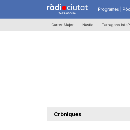
R
Programes | Pòd
Carrer Major
Nàstic
Tarragona InfoP
à
d
i
o
C
Cròniques
i