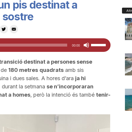
un pis destinat a
Alt
 sostre
Feu
00:00
servir
les
 transició destinat a persones sense
tecles
e de
180 metres
quadrats
amb sis
de
ina i dues sales. A hores d’ara
ja hi
fletxa
 durant la setmana
se n’incorporaran
cap
nat a homes
, però la intenció és també
tenir-
amunt/cap
avall
per
a