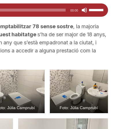
avall
Feu
00:00
per
servir
a
les
mptabilitzar 78 sense sostre
, la majoria
incrementar
tecles
uest habitatge
s’ha de ser major de 18 anys,
o
de
un any que s’està empadronat a la ciutat, i
disminuir
fletxa
ions a accedir a alguna prestació com la
el
cap
volum.
amunt/cap
avall
per
a
incrementar
o
oto: Júlia Camprubí
Foto: Júlia Camprubí
disminuir
el