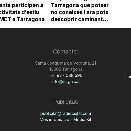
ants participen a
Tarragona que potser
ctivitats d’estiu
no coneixes i ara pots
’IMET a Tarragona
descobrir caminant...
Contacte:
Santa Joaquima de Vedruna, 21
43002 Tarragona
Tel:
977 088 596
Llo
info@rctgn.cat
Publicitat:
publicitat@radiociutat.com
Més informació - Media Kit