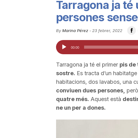
Tarragona ja té 
u
persones sense
t
By
Marina Pérez
-
23 febrer, 2022
Reproductor
00:00
a
d'àudio
Tarragona ja té el primer
pis de
t
sostre.
Es tracta d’un habitatg
habitacions, dos lavabos, una cu
d
conviuen dues
persones,
però
quatre més.
Aquest està
desti
ne un per a dones.
e
T