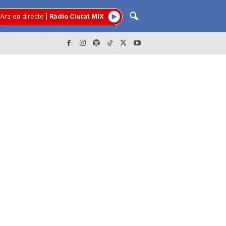
Ara en directe
|
Ràdio Ciutat MIX