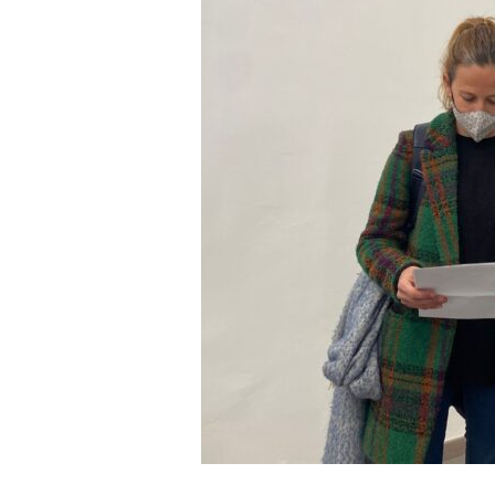
a
r
r
a
g
o
n