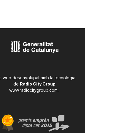
c web desenvolupat amb la tecnologia
de
Radio City Group
www.radiocitygroup.com
.