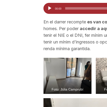
Reproductor
00:00
d'àudio
En el darrer recompte
es van co
homes. Per poder
accedir a aq
tenir el NIE o el DNI, fer mínim 
tenir un mínim d’ingressos o opc
renda mínima garantida.
Foto: Júlia Camprubí
F