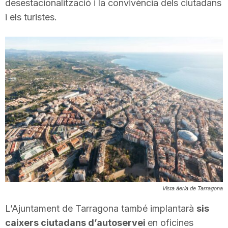
desestacionalització i la convivència dels ciutadans
T
i els turistes.
a
r
r
a
g
Vista àeria de Tarragona
o
L’Ajuntament de Tarragona també implantarà
sis
caixers ciutadans d’autoservei
en oficines