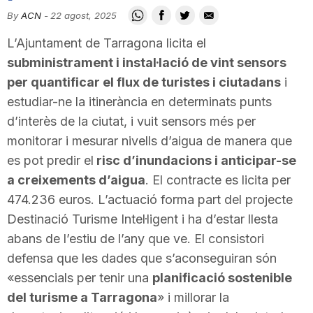
i
By
ACN
-
22 agost, 2025
L’Ajuntament de Tarragona licita el
u
subministrament i instal·lació de vint sensors
per quantificar el flux de turistes i ciutadans
i
estudiar-ne la itinerància en determinats punts
t
d’interès de la ciutat, i vuit sensors més per
monitorar i mesurar nivells d’aigua de manera que
a
es pot predir el
risc d’inundacions i anticipar-se
a creixements d’aigua
. El contracte es licita per
t
474.236 euros. L’actuació forma part del projecte
Destinació Turisme Intel·ligent i ha d’estar llesta
abans de l’estiu de l’any que ve. El consistori
d
defensa que les dades que s’aconseguiran són
«essencials per tenir una
planificació sostenible
e
del turisme a Tarragona
» i millorar la