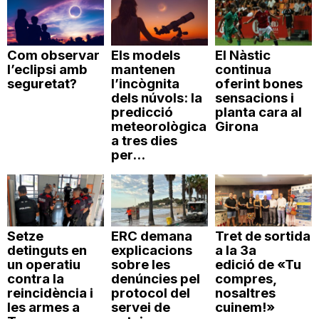
Com observar
Els models
El Nàstic
l’eclipsi amb
mantenen
continua
seguretat?
l’incògnita
oferint bones
dels núvols: la
sensacions i
predicció
planta cara al
meteorològica
Girona
a tres dies
per...
Setze
ERC demana
Tret de sortida
detinguts en
explicacions
a la 3a
un operatiu
sobre les
edició de «Tu
contra la
denúncies pel
compres,
reincidència i
protocol del
nosaltres
les armes a
servei de
cuinem!»