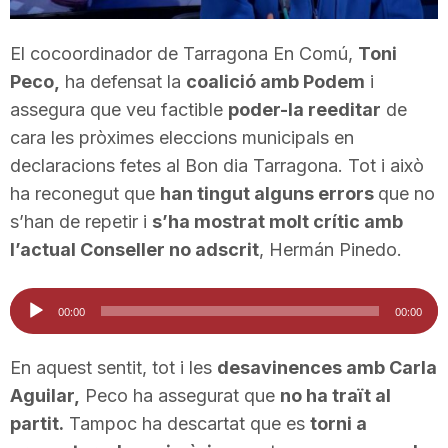
T
El cocoordinador de Tarragona En Comú,
Toni
Peco,
ha defensat la
coalició amb Podem
i
a
assegura que veu factible
poder-la reeditar
de
cara les pròximes eleccions municipals en
r
declaracions fetes al Bon dia Tarragona. Tot i això
ha reconegut que
han tingut alguns errors
que no
r
s’han de repetir i
s’ha mostrat molt crític amb
l’actual Conseller no adscrit
, Hermán Pinedo.
a
Reproductor
00:00
00:00
d'àudio
g
En aquest sentit, tot i les
desavinences amb Carla
Aguilar,
Peco ha assegurat que
no ha traït al
o
partit.
Tampoc ha descartat que es
torni a