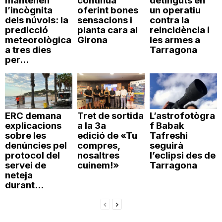
mantenen
continua
detinguts en
l’incògnita
oferint bones
un operatiu
dels núvols: la
sensacions i
contra la
predicció
planta cara al
reincidència i
meteorològica
Girona
les armes a
a tres dies
Tarragona
per...
ERC demana
Tret de sortida
L’astrofotògra
explicacions
a la 3a
f Babak
sobre les
edició de «Tu
Tafreshi
denúncies pel
compres,
seguirà
protocol del
nosaltres
l’eclipsi des de
servei de
cuinem!»
Tarragona
neteja
durant...