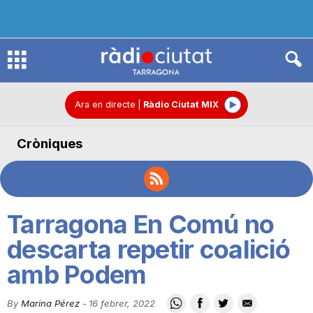
R
à
Ara en directe
|
Ràdio Ciutat MIX
Cròniques
d
i
Tarragona En Comú no
o
descarta repetir coalició
amb Podem
C
By
Marina Pérez
-
16 febrer, 2022