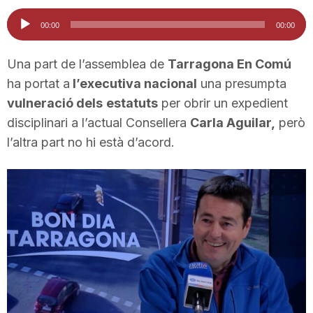
i
Reproductor
00:00
00:00
d'àudio
u
Una part de l’assemblea de
Tarragona En Comú
ha portat a
l’executiva nacional
una presumpta
vulneració dels
estatuts
per obrir un expedient
t
disciplinari a l’actual Consellera
Carla Aguilar,
però
l’altra part no hi està d’acord.
a
t
d
e