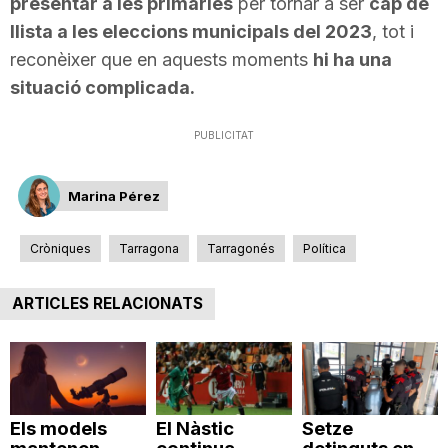
presentar a les primàries
per tornar a ser
cap de
n
llista a les eleccions municipals del 2023
, tot i
reconèixer que en aquests moments
hi ha una
a
situació complicada.
PUBLICITAT
Marina Pérez
Cròniques
Tarragona
Tarragonés
Política
ARTICLES RELACIONATS
Els models
El Nàstic
Setze