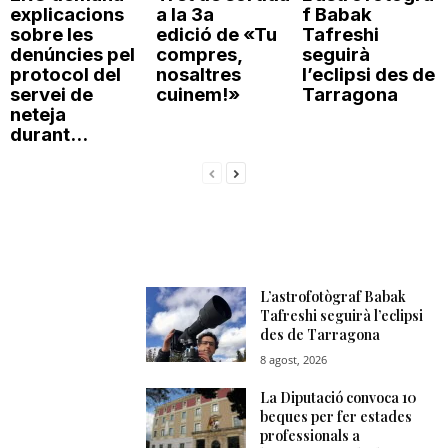
explicacions
a la 3a
f Babak
sobre les
edició de «Tu
Tafreshi
denúncies pel
compres,
seguirà
protocol del
nosaltres
l’eclipsi des de
servei de
cuinem!»
Tarragona
neteja
durant...