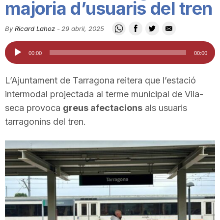
majoria d’usuaris del tren
i
By
Ricard Lahoz
-
29 abril, 2025
u
Reproductor
00:00
00:00
d'àudio
t
L’Ajuntament de Tarragona reitera que l’estació
intermodal projectada al terme municipal de Vila-
a
seca provoca
greus afectacions
als usuaris
tarragonins del tren.
t
d
e