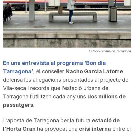
T
a
r
Estació urbana de Tarragona
En una entrevista al programa ‘Bon dia
r
Tarragona’
, el conseller
Nacho Garcia Latorre
defensa les al·legacions presentades al projecte de
a
Vila-seca i recorda que l’estació urbana de
Tarragona l’utilitzen cada any uns
dos milions de
g
passatgers
.
L’aposta de Tarragona per la futura
estació de
o
l’Horta Gran
ha provocat una
crisi interna
entre el