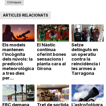
Cròniques
ARTICLES RELACIONATS
Els models
El Nàstic
Setze
mantenen
continua
detinguts en
l’incògnita
oferint bones
un operatiu
dels núvols: la
sensacions i
contra la
predicció
planta cara al
reincidència i
meteorològica
Girona
les armes a
a tres dies
Tarragona
per...
ERC demana
Tret de sortida
L’astrofotògra