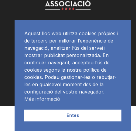
Aquest lloc web utilitza cookies pròpies i
de tercers per millorar l’experiència de
navegació, analitzar l’ús del servei i
mostrar publicitat personalitzada. En
continuar navegant, accepteu l’ús de
cookies segons la nostra política de
cookies. Podeu gestionar-les o rebutjar-
les en qualsevol moment des de la
configuració del vostre navegador.
Més informació
Contacte | Publicitat
APP
Programació
RàdioNews
Entès
Subscriu-te al newsletter
© Ràdio Ciutat de Tarragona