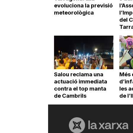
evoluciona la previsió
l’Ass
meteorològica
l’Imp
del 
Tarr
Salou reclama una
Més 
actuació immediata
d’inf
contra el top manta
les a
de Cambrils
de l