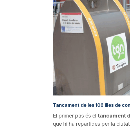
a
r
r
a
g
o
Tancament de les 106 illes de co
El primer pas és el
tancament de
n
que hi ha repartides per la ciut