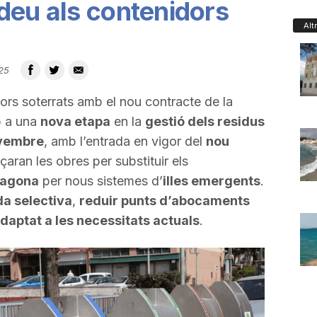
deu als contenidors
Alt
25
ors soterrats amb el nou contracte de la
p a una
nova etapa
en la
gestió dels residus
vembre
, amb l’entrada en vigor del
nou
aran les obres per substituir els
ragona
per nous sistemes d’
illes emergents
.
ida selectiva
,
reduir punts d’abocaments
daptat a les necessitats actuals
.