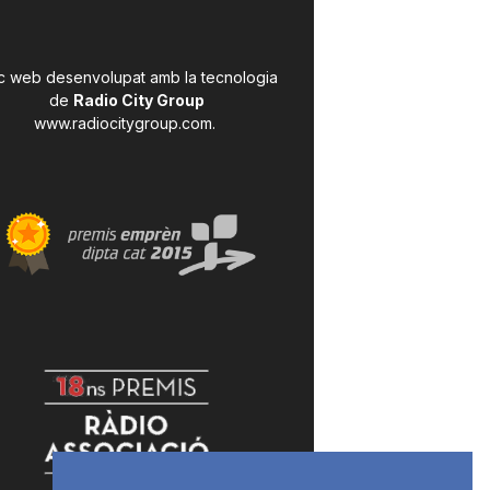
c web desenvolupat amb la tecnologia
de
Radio City Group
www.radiocitygroup.com
.