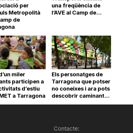
ociació per
una freqüència de
uls Metropolità
l’AVE al Camp de...
Camp de
agona
d’un miler
Els personatges de
ants participen a
Tarragona que potser
ctivitats d’estiu
no coneixes i ara pots
’IMET a Tarragona
descobrir caminant...
Contacte: