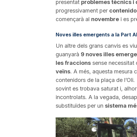
presentat
problemes tècnics i
a
progressivament per
contenido
començarà al
novembre
i es pr
Noves illes emergents a la Part A
Un altre dels grans canvis es viu
guanyarà
9 noves illes emerge
les fraccions
sense necessitat de
veïns
. A més, aquesta mesura co
contenidors de la plaça de l’Oli
sovint es trobava saturat i, alh
incontrolats. A la vegada, desa
substituïdes per un
sistema més