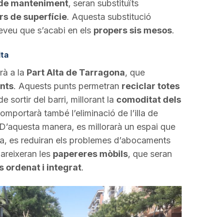
 de manteniment
, seran substituïts
rs de superfície
. Aquesta substitució
eveu que s’acabi en els
propers sis mesos
.
lta
rà a la
Part Alta de Tarragona
, que
nts
. Aquests punts permetran
reciclar totes
 sortir del barri, millorant la
comoditat dels
mportarà també l’eliminació de l’illa de
. D’aquesta manera, es millorarà un espai que
ora, es reduiran els problemes d’abocaments
pareixeran les
papereres mòbils
, que seran
 ordenat i integrat
.