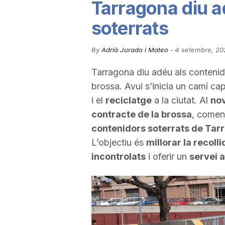
Tarragona diu a
u
soterrats
t
By
Adrià Jurado i Mateo
-
4 setembre, 20
Tarragona diu adéu als contenid
a
brossa. Avui s’inicia un camí ca
i el
reciclatge
a la ciutat. Al
no
t
contracte de la brossa
, començ
contenidors soterrats de Tar
L’objectiu és
millorar la recoll
d
incontrolats
i oferir un
servei a
e
T