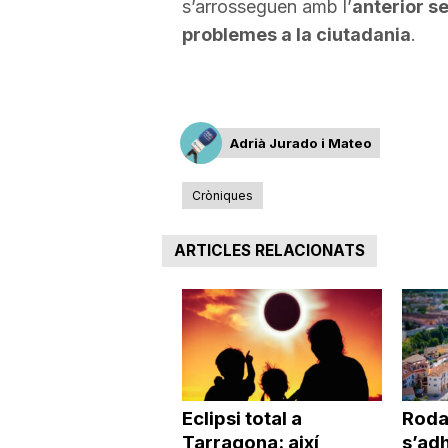
s’arrosseguen amb l’
anterior se
problemes a la ciutadania
.
Adrià Jurado i Mateo
Cròniques
ARTICLES RELACIONATS
Eclipsi total a
Roda
Tarragona: així
s’adh