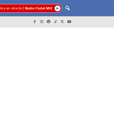
Ara en directe
|
Ràdio Ciutat MIX