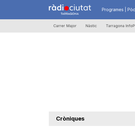
R
Programes | Pòd
Carrer Major
Nàstic
Tarragona InfoP
à
d
i
o
C
Cròniques
i