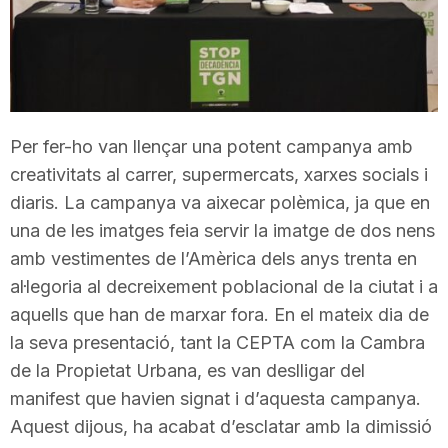
T
a
Per fer-ho van llençar una potent campanya amb
r
creativitats al carrer, supermercats, xarxes socials i
diaris. La campanya va aixecar polèmica, ja que en
r
una de les imatges feia servir la imatge de dos nens
amb vestimentes de l’Amèrica dels anys trenta en
a
al·legoria al decreixement poblacional de la ciutat i a
aquells que han de marxar fora. En el mateix dia de
la seva presentació, tant la CEPTA com la Cambra
g
de la Propietat Urbana, es van deslligar del
manifest que havien signat i d’aquesta campanya.
o
Aquest dijous, ha acabat d’esclatar amb la dimissió