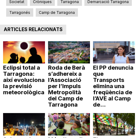
Societat
Cròniques
Tarragona
Demarcació Tarragona
Tarragonés
Camp de Tarragona
ARTICLES RELACIONATS
Eclipsi total a
Roda de Berà
El PP denuncia
Tarragona:
s’adhereix a
que
així evoluciona
l’Associació
Transports
la previsió
per l’Impuls
elimina una
meteorològica
Metropolità
freqüència de
del Camp de
l’AVE al Camp
Tarragona
de...