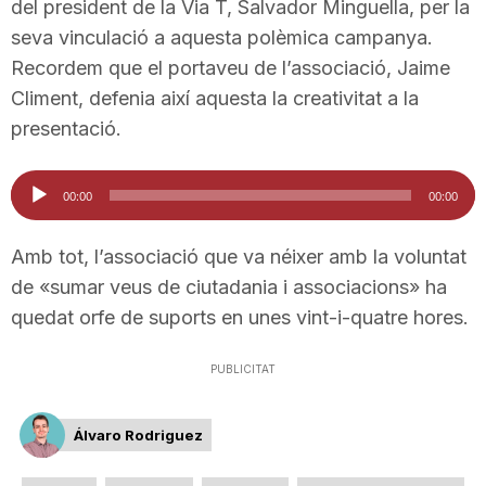
del president de la Via T, Salvador Minguella, per la
n
seva vinculació a aquesta polèmica campanya.
Recordem que el portaveu de l’associació, Jaime
a
Climent, defenia així aquesta la creativitat a la
presentació.
Reproductor
00:00
00:00
d'àudio
Amb tot, l’associació que va néixer amb la voluntat
de «sumar veus de ciutadania i associacions» ha
quedat orfe de suports en unes vint-i-quatre hores.
PUBLICITAT
Álvaro Rodriguez