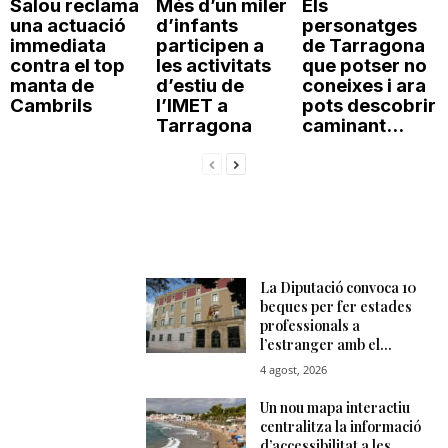
Salou reclama
Més d’un miler
Els
una actuació
d’infants
personatges
immediata
participen a
de Tarragona
contra el top
les activitats
que potser no
manta de
d’estiu de
coneixes i ara
Cambrils
l’IMET a
pots descobrir
Tarragona
caminant...