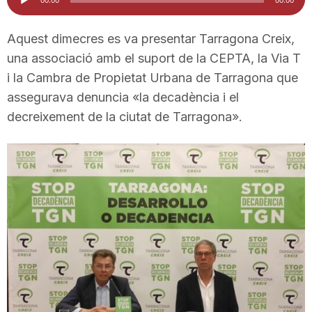
d'àudio
i
Aquest dimecres es va presentar Tarragona Creix,
una associació amb el suport de la CEPTA, la Via T
u
i la Cambra de Propietat Urbana de Tarragona que
assegurava denuncia «la decadència i el
t
decreixement de la ciutat de Tarragona».
a
t
d
e