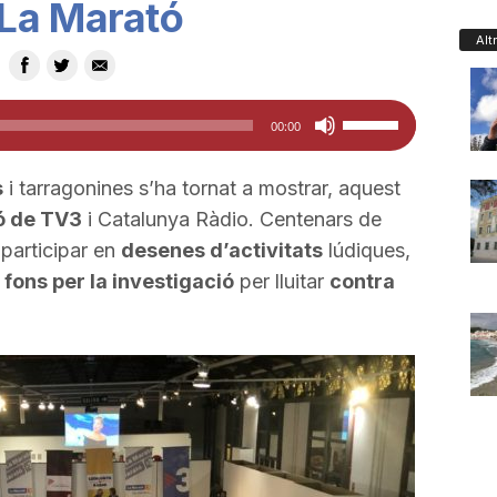
La Marató
Alt
Feu
00:00
servir
les
s
i tarragonines s’ha tornat a mostrar, aquest
tecles
ó de TV3
i Catalunya Ràdio. Centenars de
de
 participar en
desenes d’activitats
lúdiques,
fletxa
 fons per la investigació
per lluitar
contra
cap
amunt/cap
avall
per
a
incrementar
o