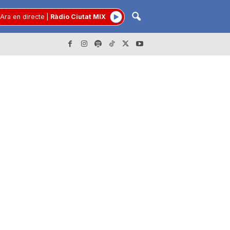
Ara en directe
|
Ràdio Ciutat MIX