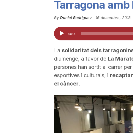
Tarragona amb 
u
By
Daniel Rodríguez
-
16 desembre, 2018
t
Reproductor
00:00
d'àudio
a
La
solidaritat dels tarragonin
diumenge, a favor de
La Marat
t
persones han sortit al carrer per
esportives i culturals, i
recaptar
el càncer
.
d
e
T