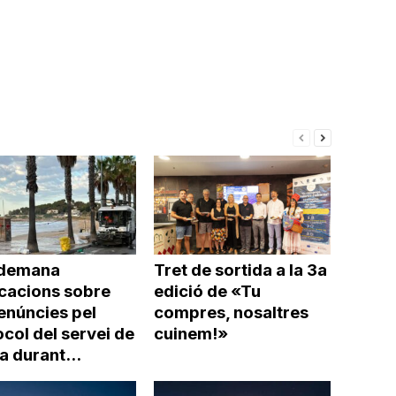
demana
Tret de sortida a la 3a
icacions sobre
edició de «Tu
enúncies pel
compres, nosaltres
col del servei de
cuinem!»
a durant...