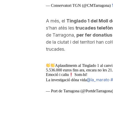
— Conservatori TGN (@CMTarragona)
A més, el
Tinglado 1 del Moll 
s’han atès les
trucades telefò
de Tarragona,
per fer donatius
de la ciutat i del territori han co
trucades.
Aplaudiments al Tinglado 1 al canv
5.536.000 euros fins ara, encara no les 21
Emoció i caliu
Som-hi!
@la_marato
#
La investigació dóna vida
— Port de Tarragona (@PortdeTarragona