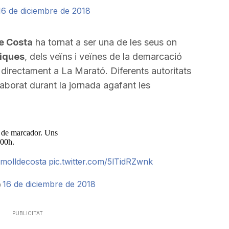
16 de diciembre de 2018
de Costa
ha tornat a ser una de les seus on
niques
, dels veïns i veïnes de la demarcació
directament a La Marató. Diferents autoritats
l·laborat durant la jornada agafant les
i de marcador. Uns
.00h.
molldecosta
pic.twitter.com/5lTidRZwnk
16 de diciembre de 2018
)
PUBLICITAT