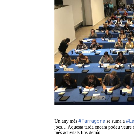
a
r
r
a
g
o
#Tarragona
#L
Un any més
se suma a
n
jocs… Aquesta tarda encara podeu veure e
més activitats fins demà!