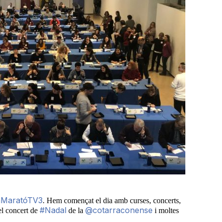
disminuir
el
volum.
aMaratóTV3
. Hem començat el dia amb curses, concerts,
#Nadal
@cotarraconense
l concert de
de la
i moltes