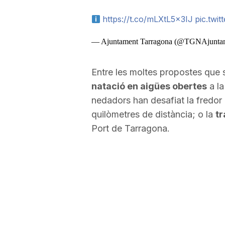
a
https://t.co/mLXtL5x3IJ
pic.twi
— Ajuntament Tarragona (@TGNAjunta
Entre les moltes propostes que 
natació en aigües obertes
a la
nedadors han desafiat la fredor d
quilòmetres de distància; o la
tr
Port de Tarragona.