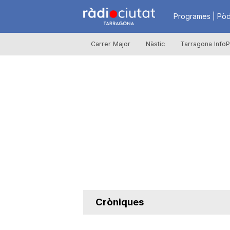
R
Programes | Pòd
Carrer Major
Nàstic
Tarragona InfoP
à
d
i
o
C
Cròniques
i