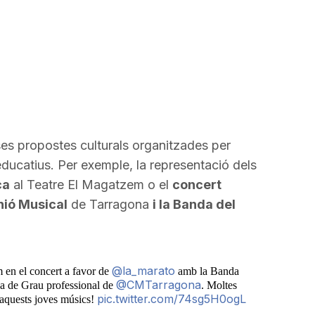
es propostes culturals organitzades per
 educatius. Per exemple, la representació dels
ca
al Teatre El Magatzem o el
concert
nió Musical
de Tarragona
i la Banda del
@la_marato
en el concert a favor de
amb la Banda
@CMTarragona
a de Grau professional de
. Moltes
pic.twitter.com/74sg5H0ogL
a aquests joves músics!