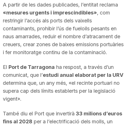
A partir de les dades publicades, l’entitat reclama
n
«mesures urgents i imprescindibles»
, com
restringir l’accés als ports dels vaixells
a
contaminants, prohibir l’ús de fueloils pesants en
naus amarrades, reduir el nombre d’atracament de
creuers, crear zones de baixes emissions portuàries
i fer monitoratge continu de la contaminació.
El
Port de Tarragona
ha respost, a través d’un
comunicat, que l’
estudi anual elaborat per la URV
determina que, un any més, «el recinte portuari no
supera cap dels límits establerts per la legislació
vigent».
També diu el Port que invertirà
33 milions d’euros
fins al 2028
per a l’electrificació dels molls, un