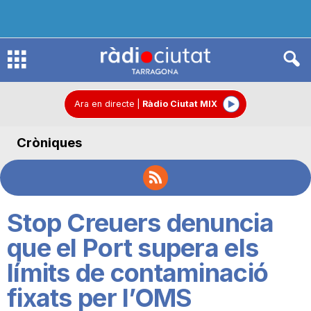
R
à
Ara en directe
|
Ràdio Ciutat MIX
Cròniques
d
i
Stop Creuers denuncia
o
que el Port supera els
límits de contaminació
C
fixats per l’OMS