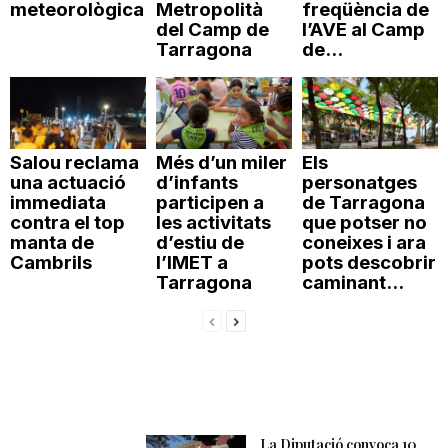
meteorològica
Metropolità
freqüència de
del Camp de
l’AVE al Camp
Tarragona
de...
Salou reclama
Més d’un miler
Els
una actuació
d’infants
personatges
immediata
participen a
de Tarragona
contra el top
les activitats
que potser no
manta de
d’estiu de
coneixes i ara
Cambrils
l’IMET a
pots descobrir
Tarragona
caminant...