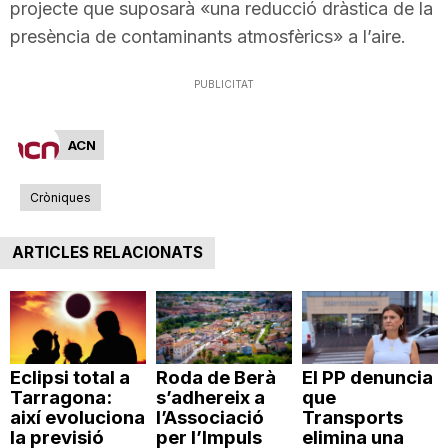
projecte que suposarà «una reducció dràstica de la
presència de contaminants atmosfèrics» a l’aire.
PUBLICITAT
ACN
Cròniques
ARTICLES RELACIONATS
Eclipsi total a
Roda de Berà
El PP denuncia
Tarragona:
s’adhereix a
que
així evoluciona
l’Associació
Transports
la previsió
per l’Impuls
elimina una