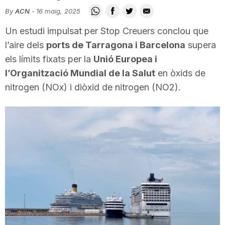
i
By
ACN
-
16 maig, 2025
Un estudi impulsat per Stop Creuers conclou que
u
l’aire dels
ports de Tarragona i Barcelona
supera
els límits fixats per la
Unió Europea i
l’Organització Mundial de la Salut
en òxids de
t
nitrogen (NOx) i diòxid de nitrogen (NO2).
a
t
d
e