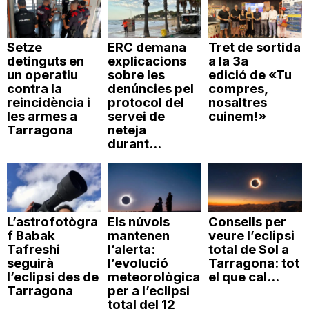
Setze
ERC demana
Tret de sortida
detinguts en
explicacions
a la 3a
un operatiu
sobre les
edició de «Tu
contra la
denúncies pel
compres,
reincidència i
protocol del
nosaltres
les armes a
servei de
cuinem!»
Tarragona
neteja
durant...
L’astrofotògra
Els núvols
Consells per
f Babak
mantenen
veure l’eclipsi
Tafreshi
l’alerta:
total de Sol a
seguirà
l’evolució
Tarragona: tot
l’eclipsi des de
meteorològica
el que cal...
Tarragona
per a l’eclipsi
total del 12