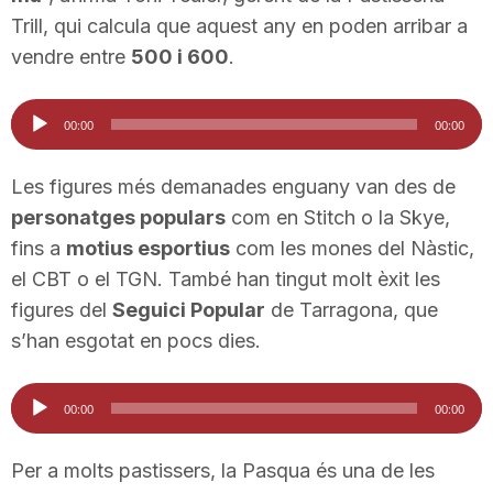
n
Trill, qui calcula que aquest any en poden arribar a
vendre entre
500 i 600
.
a
Reproductor
00:00
00:00
d'àudio
Les figures més demanades enguany van des de
personatges populars
com en Stitch o la Skye,
fins a
motius esportius
com les mones del Nàstic,
el CBT o el TGN. També han tingut molt èxit les
figures del
Seguici Popular
de Tarragona, que
s’han esgotat en pocs dies.
Reproductor
00:00
00:00
d'àudio
Per a molts pastissers, la Pasqua és una de les