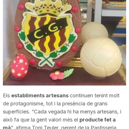
T
a
r
r
a
Els
establiments artesans
continuen tenint molt
g
de protagonisme, tot i la presència de grans
superfícies. “Cada vegada hi ha menys artesans, i
o
això fa que la gent valori més el
producte fet a
mà
”, afirma Toni Teuler, gerent de la Pastisseria