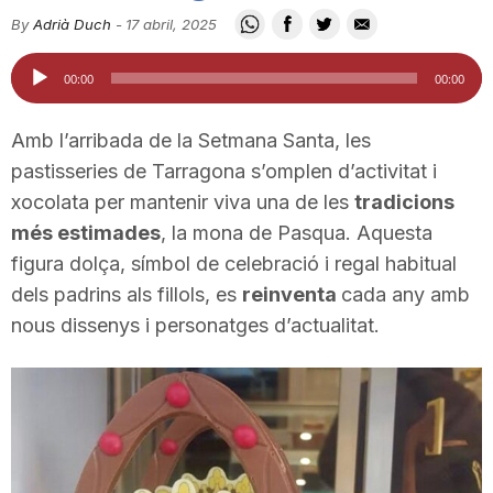
i
By
Adrià Duch
-
17 abril, 2025
Reproductor
00:00
00:00
u
d'àudio
Amb l’arribada de la Setmana Santa, les
t
pastisseries de Tarragona s’omplen d’activitat i
xocolata per mantenir viva una de les
tradicions
més estimades
, la mona de Pasqua. Aquesta
a
figura dolça, símbol de celebració i regal habitual
dels padrins als fillols, es
reinventa
cada any amb
t
nous dissenys i personatges d’actualitat.
d
e