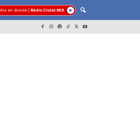
Ara en directe
|
Ràdio Ciutat MIX