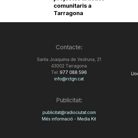
comunitaris a
Tarragona
Contacte:
Santa Joaquima de Vedruna, 21
43002 Tarragona
Tel:
977 088 596
Llo
info@rctgn.cat
Publicitat:
publicitat@radiociutat.com
Més informació - Media Kit