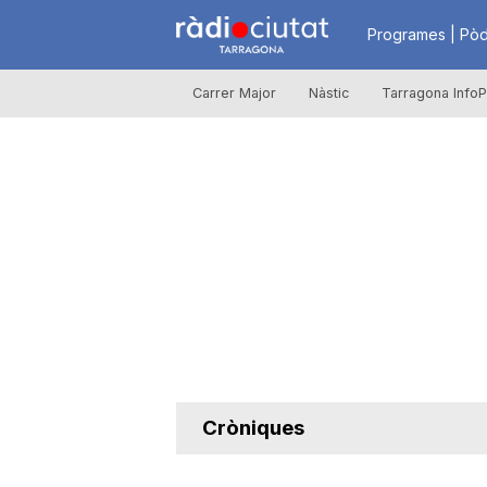
R
Programes | Pòd
Carrer Major
Nàstic
Tarragona InfoP
à
d
i
o
C
Cròniques
i