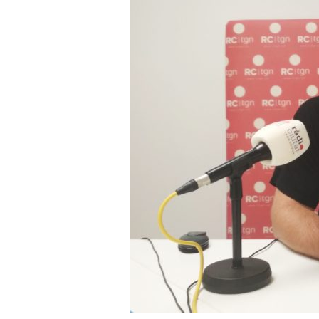
a
r
r
a
g
o
n