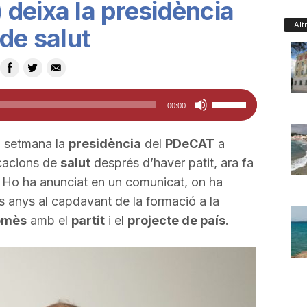
deixa la presidència
Alt
de salut
Feu
00:00
servir
les
 setmana la
presidència
del
PDeCAT
a
tecles
cacions de
salut
després d’haver patit, ara fa
de
. Ho ha anunciat en un comunicat, on ha
fletxa
s anys al capdavant de la formació a la
cap
omès
amb el
partit
i el
projecte de país
.
amunt/cap
avall
per
a