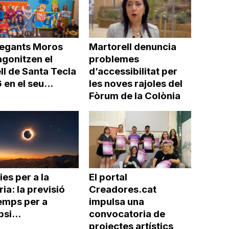
Gegants Moros
Martorell denuncia
agonitzen el
problemes
ll de Santa Tecla
d’accessibilitat per
en el seu...
les noves rajoles del
Fòrum de la Colònia
ies per a la
El portal
ria: la previsió
Creadores.cat
emps per a
impulsa una
psi...
convocatoria de
projectes artístics