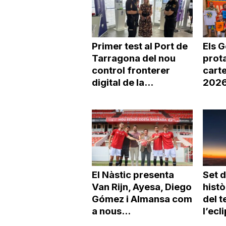
Primer test al Port de
Els 
Tarragona del nou
prot
control fronterer
carte
digital de la...
2026 
El Nàstic presenta
Set d
Van Rijn, Ayesa, Diego
histò
Gómez i Almansa com
del t
a nous...
l’ecli