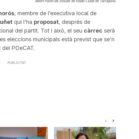
Albert Puñet als estudis de Ràdio Ciutat de Tarragona.
morós
, membre de l’executiva local de
Puñet
qui l’ha
proposat
, després de
onal del partit. Tot i això, el seu
càrrec
serà
les eleccions municipals està previst que se’n
l del PDeCAT.
PUBLICITAT