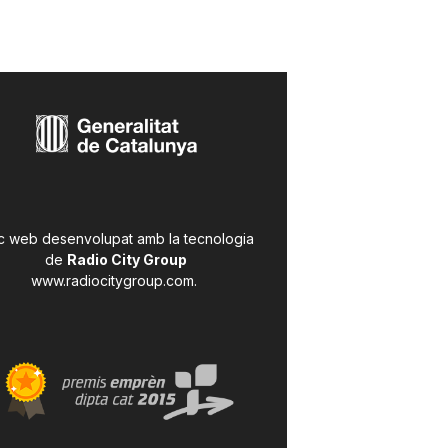
c web desenvolupat amb la tecnologia
de
Radio City Group
www.radiocitygroup.com
.