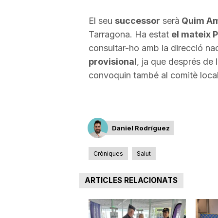
a
El seu
successor
serà
Quim A
Tarragona. Ha estat
el mateix 
consultar-ho amb la direcció naci
provisional
, ja que després de 
convoquin també al comitè loca
Daniel Rodríguez
Cròniques
Salut
ARTICLES RELACIONATS