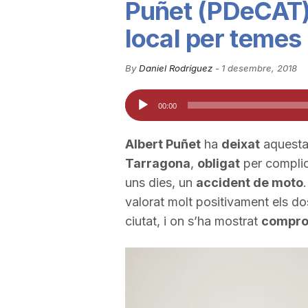
Puñet (PDeCAT) 
u
local per temes 
t
By
Daniel Rodríguez
-
1 desembre, 2018
Reproductor
00:00
a
d'àudio
Albert Puñet
ha
deixat
aquesta
t
Tarragona
,
obligat
per compli
uns dies, un
accident de moto
d
valorat molt positivament els do
ciutat, i on s’ha mostrat
compr
e
T