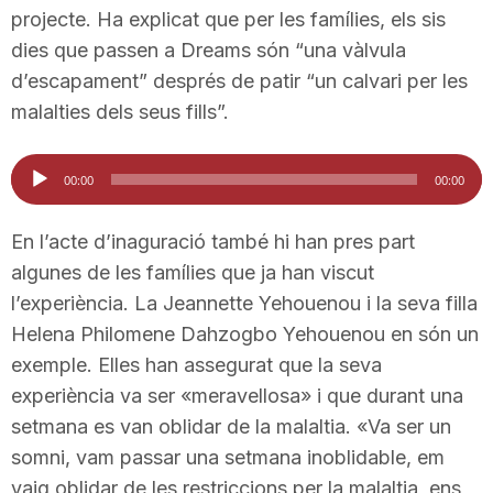
projecte. Ha explicat que per les famílies, els sis
n
dies que passen a Dreams són “una vàlvula
d’escapament” després de patir “un calvari per les
a
malalties dels seus fills”.
Reproductor
00:00
00:00
d'àudio
En l’acte d’inaguració també hi han pres part
algunes de les famílies que ja han viscut
l’experiència. La Jeannette Yehouenou i la seva filla
Helena Philomene Dahzogbo Yehouenou en són un
exemple. Elles han assegurat que la seva
experiència va ser «meravellosa» i que durant una
setmana es van oblidar de la malaltia. «Va ser un
somni, vam passar una setmana inoblidable, em
vaig oblidar de les restriccions per la malaltia, ens