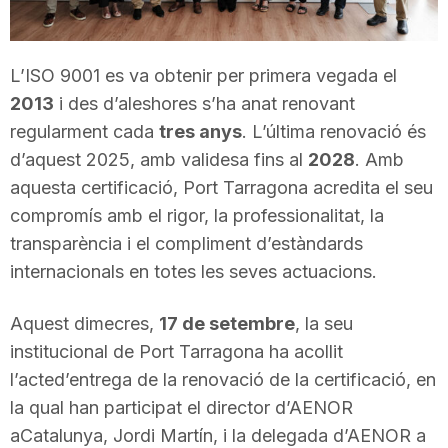
T
L’ISO 9001 es va obtenir per primera vegada el
a
2013
i des d’aleshores s’ha anat renovant
regularment cada
tres anys
. L’última renovació és
r
d’aquest 2025, amb validesa fins al
2028
. Amb
aquesta certificació, Port Tarragona acredita el seu
r
compromís amb el rigor, la professionalitat, la
transparència i el compliment d’estàndards
internacionals en totes les seves actuacions.
a
Aquest dimecres,
17 de setembre
, la seu
g
institucional de Port Tarragona ha acollit
l’acted’entrega de la renovació de la certificació, en
o
la qual han participat el director d’AENOR
aCatalunya, Jordi Martín, i la delegada d’AENOR a