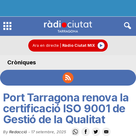
R
à
Ara en directe
|
Ràdio Ciutat MIX
Cròniques
d
i
Port Tarragona renova la
o
certificació ISO 9001 de
Gestió de la Qualitat
C
By
Redacció
-
17 setembre, 2025