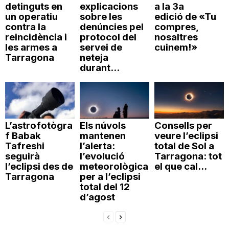
detinguts en
explicacions
a la 3a
un operatiu
sobre les
edició de «Tu
contra la
denúncies pel
compres,
reincidència i
protocol del
nosaltres
les armes a
servei de
cuinem!»
Tarragona
neteja
durant...
L’astrofotògra
Els núvols
Consells per
f Babak
mantenen
veure l’eclipsi
Tafreshi
l’alerta:
total de Sol a
seguirà
l’evolució
Tarragona: tot
l’eclipsi des de
meteorològica
el que cal...
Tarragona
per a l’eclipsi
total del 12
d’agost