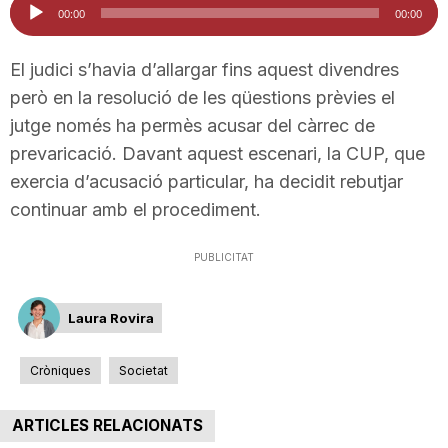
Reproductor
00:00
00:00
n
d'àudio
El judici s’havia d’allargar fins aquest divendres
a
però en la resolució de les qüestions prèvies el
jutge només ha permès acusar del càrrec de
prevaricació. Davant aquest escenari, la CUP, que
exercia d’acusació particular, ha decidit rebutjar
continuar amb el procediment.
PUBLICITAT
Laura Rovira
Cròniques
Societat
ARTICLES RELACIONATS