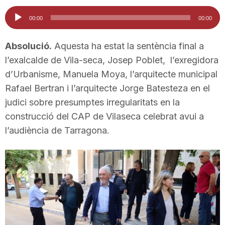
i
Reproductor
00:00
00:00
d'àudio
u
Absolució.
Aquesta ha estat la sentència final a
l’exalcalde de Vila-seca, Josep Poblet, l’exregidora
d’Urbanisme, Manuela Moya, l’arquitecte municipal
t
Rafael Bertran i l’arquitecte Jorge Batesteza en el
judici sobre presumptes irregularitats en la
a
construcció del CAP de Vilaseca celebrat avui a
l’audiència de Tarragona.
t
d
e