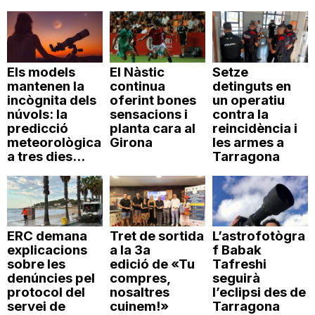
Els models
El Nàstic
Setze
mantenen la
continua
detinguts en
incògnita dels
oferint bones
un operatiu
núvols: la
sensacions i
contra la
predicció
planta cara al
reincidència i
meteorològica
Girona
les armes a
a tres dies...
Tarragona
ERC demana
Tret de sortida
L’astrofotògra
explicacions
a la 3a
f Babak
sobre les
edició de «Tu
Tafreshi
denúncies pel
compres,
seguirà
protocol del
nosaltres
l’eclipsi des de
servei de
cuinem!»
Tarragona