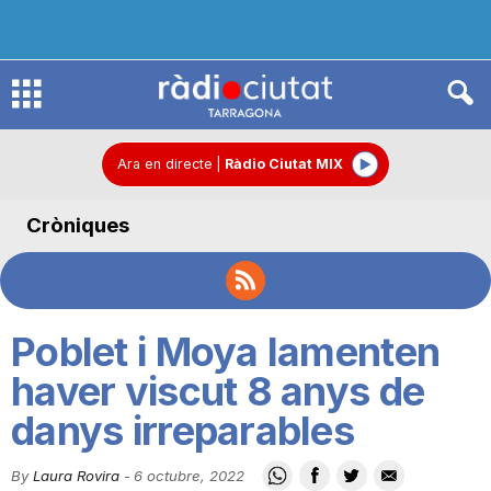
R
à
Ara en directe
|
Ràdio Ciutat MIX
Cròniques
d
i
Poblet i Moya lamenten
o
haver viscut 8 anys de
danys irreparables
C
By
Laura Rovira
-
6 octubre, 2022