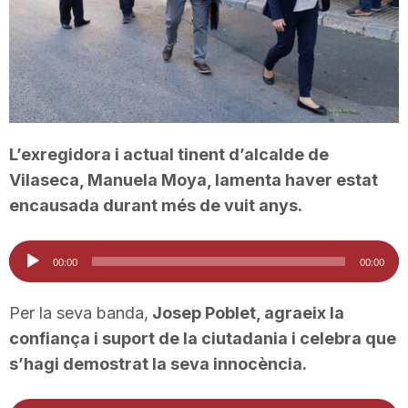
T
a
r
L’exregidora i actual tinent d’alcalde de
Vilaseca, Manuela Moya, lamenta haver estat
r
encausada durant més de vuit anys.
Reproductor
a
00:00
00:00
d'àudio
g
Per la seva banda,
Josep Poblet, agraeix la
confiança i suport de la ciutadania i celebra que
s’hagi demostrat la seva innocència.
o