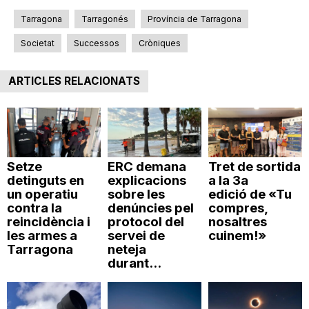
Tarragona
Tarragonés
Província de Tarragona
Societat
Successos
Cròniques
ARTICLES RELACIONATS
Setze
ERC demana
Tret de sortida
detinguts en
explicacions
a la 3a
un operatiu
sobre les
edició de «Tu
contra la
denúncies pel
compres,
reincidència i
protocol del
nosaltres
les armes a
servei de
cuinem!»
Tarragona
neteja
durant...