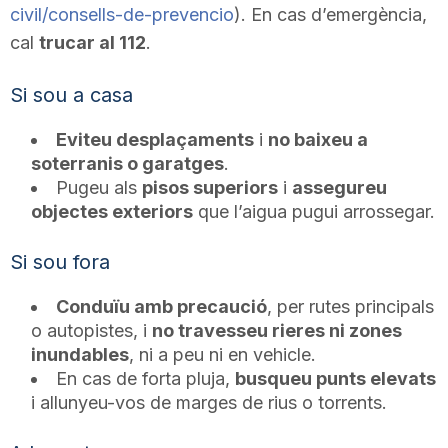
civil/consells-de-prevencio
). En cas d’emergència,
n
cal
trucar al 112
.
a
Si sou a casa
Eviteu desplaçaments
i
no baixeu a
soterranis o garatges
.
Pugeu als
pisos superiors
i
assegureu
objectes exteriors
que l’aigua pugui arrossegar.
Si sou fora
Conduïu amb precaució
, per rutes principals
o autopistes, i
no travesseu rieres ni zones
inundables
, ni a peu ni en vehicle.
En cas de forta pluja,
busqueu punts elevats
i allunyeu-vos de marges de rius o torrents.