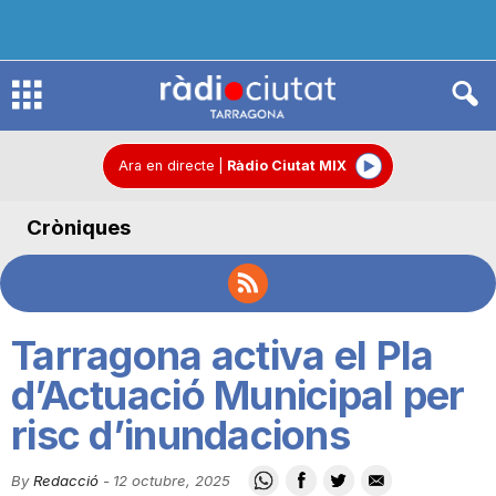
R
à
Ara en directe
|
Ràdio Ciutat MIX
Cròniques
d
i
Tarragona activa el Pla
o
d’Actuació Municipal per
risc d’inundacions
C
By
Redacció
-
12 octubre, 2025