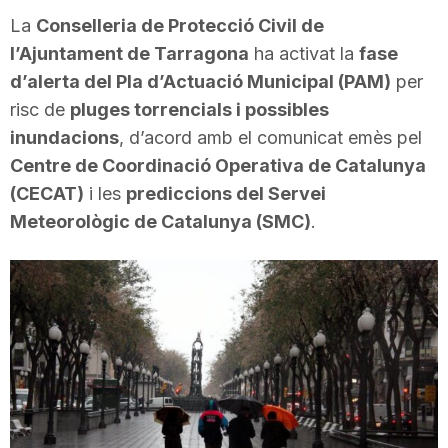
i
La
Conselleria de Protecció Civil de
l’Ajuntament de Tarragona
ha activat la
fase
d’alerta del Pla d’Actuació Municipal (PAM)
per
u
risc de
pluges torrencials i possibles
inundacions
, d’acord amb el comunicat emès pel
t
Centre de Coordinació Operativa de Catalunya
(CECAT)
i les
prediccions del Servei
a
Meteorològic de Catalunya (SMC)
.
t
d
e