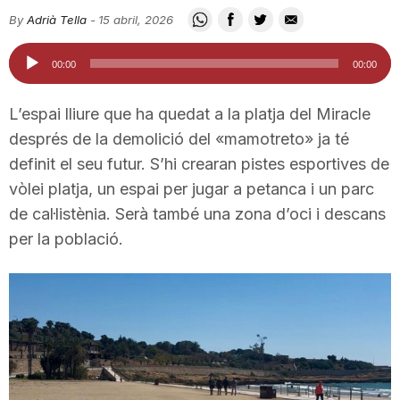
i
By
Adrià Tella
-
15 abril, 2026
Reproductor
00:00
00:00
u
d'àudio
L’espai lliure que ha quedat a la platja del Miracle
t
després de la demolició del «mamotreto» ja té
definit el seu futur. S’hi crearan pistes esportives de
vòlei platja, un espai per jugar a petanca i un parc
a
de cal·listènia. Serà també una zona d’oci i descans
per la població.
t
d
e