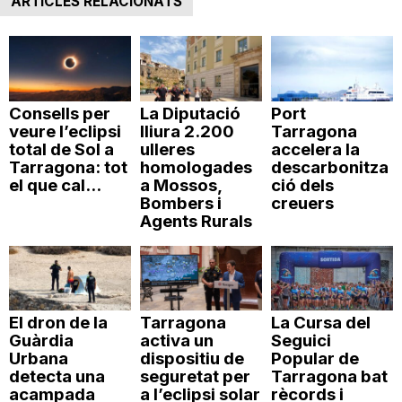
ARTICLES RELACIONATS
Consells per
La Diputació
Port
veure l’eclipsi
lliura 2.200
Tarragona
total de Sol a
ulleres
accelera la
Tarragona: tot
homologades
descarbonitza
el que cal...
a Mossos,
ció dels
Bombers i
creuers
Agents Rurals
El dron de la
Tarragona
La Cursa del
Guàrdia
activa un
Seguici
Urbana
dispositiu de
Popular de
detecta una
seguretat per
Tarragona bat
acampada
a l’eclipsi solar
rècords i