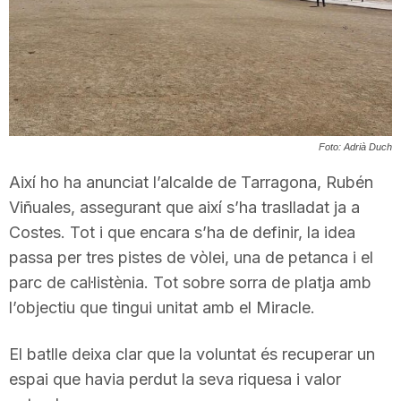
T
a
r
Foto: Adrià Duch
Així ho ha anunciat l’alcalde de Tarragona, Rubén
r
Viñuales, assegurant que així s’ha traslladat ja a
Costes. Tot i que encara s’ha de definir, la idea
a
passa per tres pistes de vòlei, una de petanca i el
parc de cal·listènia. Tot sobre sorra de platja amb
g
l’objectiu que tingui unitat amb el Miracle.
El batlle deixa clar que la voluntat és recuperar un
o
espai que havia perdut la seva riquesa i valor