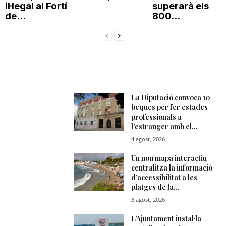
il·legal al Fortí
superarà els
de...
800...