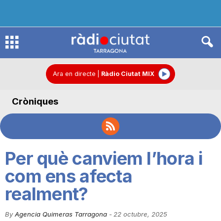
R
à
Ara en directe
|
Ràdio Ciutat MIX
Cròniques
d
i
Per què canviem l’hora i
o
com ens afecta
realment?
C
By
Agencia Quimeras Tarragona
-
22 octubre, 2025