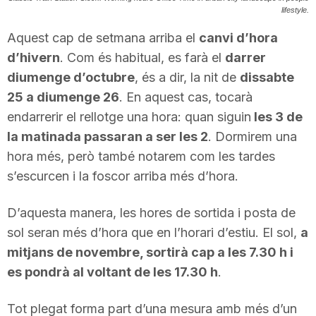
lifestyle.
T
Aquest cap de setmana arriba el
canvi d’hora
d’hivern
. Com és habitual, es farà el
darrer
a
diumenge d’octubre
, és a dir, la nit de
dissabte
25 a diumenge 26
. En aquest cas, tocarà
r
endarrerir el rellotge una hora: quan siguin
les 3 de
la matinada passaran a ser les 2
. Dormirem una
r
hora més, però també notarem com les tardes
s’escurcen i la foscor arriba més d’hora.
a
D’aquesta manera, les hores de sortida i posta de
sol seran més d’hora que en l’horari d’estiu. El sol,
a
g
mitjans de novembre, sortirà cap a les 7.30 h i
es pondrà al voltant de les 17.30 h
.
o
Tot plegat forma part d’una mesura amb més d’un