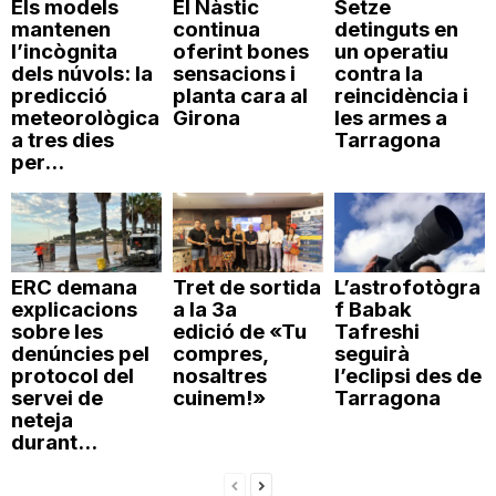
Els models
El Nàstic
Setze
mantenen
continua
detinguts en
l’incògnita
oferint bones
un operatiu
dels núvols: la
sensacions i
contra la
predicció
planta cara al
reincidència i
meteorològica
Girona
les armes a
a tres dies
Tarragona
per...
ERC demana
Tret de sortida
L’astrofotògra
explicacions
a la 3a
f Babak
sobre les
edició de «Tu
Tafreshi
denúncies pel
compres,
seguirà
protocol del
nosaltres
l’eclipsi des de
servei de
cuinem!»
Tarragona
neteja
durant...