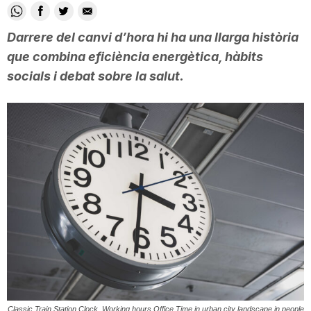
i
Darrere del canvi d’hora hi ha una llarga història
que combina eficiència energètica, hàbits
u
socials i debat sobre la salut.
t
a
t
d
e
Classic Train Station Clock. Working hours Office Time in urban city landscape in people