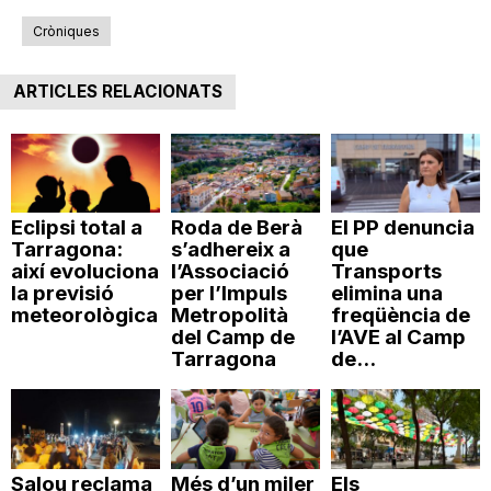
n
Cròniques
ARTICLES RELACIONATS
a
Eclipsi total a
Roda de Berà
El PP denuncia
Tarragona:
s’adhereix a
que
així evoluciona
l’Associació
Transports
la previsió
per l’Impuls
elimina una
meteorològica
Metropolità
freqüència de
del Camp de
l’AVE al Camp
Tarragona
de...
Salou reclama
Més d’un miler
Els