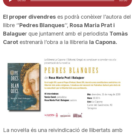
d'àudio
i
El proper divendres
es podrà conèixer l’autora del
llibre ‘’
Pedres Blanques
’’,
Rosa Maria Prat i
u
Balague
r que juntament amb el periodista
Tomàs
Carot
estrenarà l’obra a la llibreria
la Capona.
t
a
t
d
e
La novel·la és una reivindicació de llibertats amb