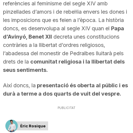
referències al feminisme del segle XIV amb
T
pinzellades d’amors i de rebel·lia envers les dones i
les imposicions que es feien a l’època. La història
a
doncs, es desenvolupa al segle XIV quan el
Papa
d’Avinyó, Benet XII
decreta unes constitucions
contràries a la llibertat d’ordres religiosos,
r
l’abadessa del monestir de Pedralbes lluitarà pels
drets de la
comunitat religiosa i la llibertat dels
r
seus sentiments.
a
Així doncs, la
presentació és oberta al públic i es
durà a terme a dos quarts de vuit del vespre.
g
PUBLICITAT
o
Èric Rosique