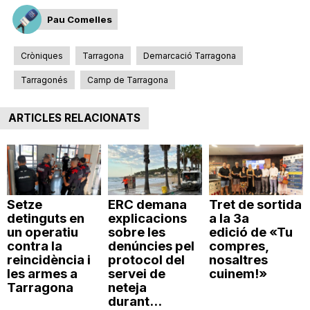
Pau Comelles
Cròniques
Tarragona
Demarcació Tarragona
Tarragonés
Camp de Tarragona
ARTICLES RELACIONATS
Setze
ERC demana
Tret de sortida
detinguts en
explicacions
a la 3a
un operatiu
sobre les
edició de «Tu
contra la
denúncies pel
compres,
reincidència i
protocol del
nosaltres
les armes a
servei de
cuinem!»
Tarragona
neteja
durant...