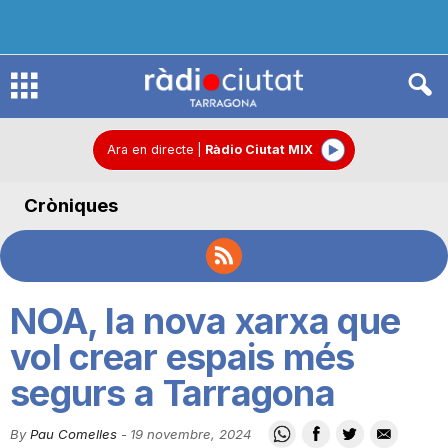
R
à
Ara en directe
|
Ràdio Ciutat MIX
Cròniques
d
i
NOA, la nova xarxa que
o
vol crear espais més
segurs a Tarragona
C
By
Pau Comelles
-
19 novembre, 2024