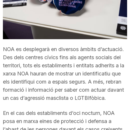
T
a
r
NOA es desplegarà en diversos àmbits d’actuació.
Des dels centres cívics fins als agents socials del
r
territori, tots els establiments i entitats adherits a la
xarxa NOA hauran de mostrar un identificatiu que
a
els identifiqui com a espais segurs. A més, rebran
formació i informació per saber com actuar davant
un cas d’agressió masclista o LGTBIfòbica.
g
En el cas dels establiments d’oci nocturn, NOA
o
posa en marxa eines de protecció i defensa a
l’abast de les persones davant els casos creixents