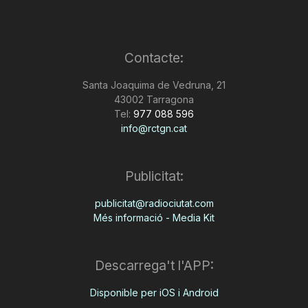
Contacte:
Santa Joaquima de Vedruna, 21
43002 Tarragona
Tel:
977 088 596
info@rctgn.cat
Publicitat:
publicitat@radiociutat.com
Més informació - Media Kit
Descarrega't l'APP:
Disponible per iOS i Android