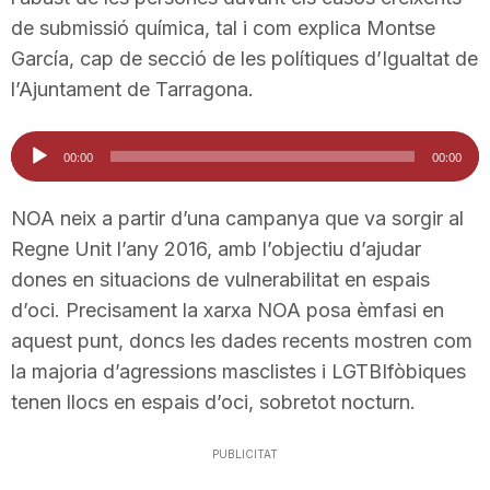
n
de submissió química, tal i com explica Montse
García, cap de secció de les polítiques d’Igualtat de
l’Ajuntament de Tarragona.
a
Reproductor
00:00
00:00
d'àudio
NOA neix a partir d’una campanya que va sorgir al
Regne Unit l’any 2016, amb l’objectiu d’ajudar
dones en situacions de vulnerabilitat en espais
d’oci. Precisament la xarxa NOA posa èmfasi en
aquest punt, doncs les dades recents mostren com
la majoria d’agressions masclistes i LGTBIfòbiques
tenen llocs en espais d’oci, sobretot nocturn.
PUBLICITAT