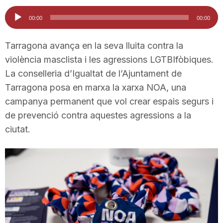
i
Reproductor
00:00
00:00
d'àudio
u
Tarragona avança en la seva lluita contra la
violència masclista i les agressions LGTBIfòbiques.
La conselleria d’Igualtat de l’Ajuntament de
t
Tarragona posa en marxa la xarxa NOA, una
campanya permanent que vol crear espais segurs i
a
de prevenció contra aquestes agressions a la
ciutat.
t
d
e