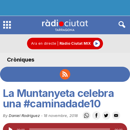
R
à
Ara en directe
|
Ràdio Ciutat MIX
Cròniques
d
i
La Muntanyeta celebra
o
una #caminadade10
By
Daniel Rodríguez
-
18 novembre, 2018
C
Reproductor
00:00
00:00