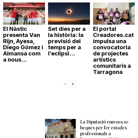
El Nàstic
Set dies per a
El portal
presenta Van
la història: la
Creadores.cat
Rijn, Ayesa,
previsió del
impulsa una
Diego Gómez i
temps per a
convocatoria
Almansa com
l’eclipsi...
de projectes
a nous...
artístics
comunitaris a
Tarragona