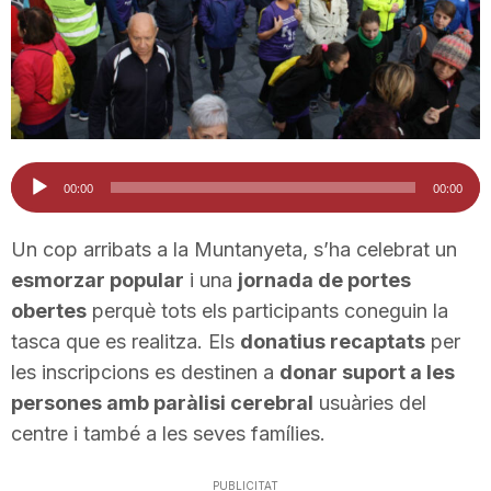
T
a
r
Reproductor
00:00
00:00
d'àudio
r
Un cop arribats a la Muntanyeta, s’ha celebrat un
esmorzar popular
i una
jornada de portes
a
obertes
perquè tots els participants coneguin la
tasca que es realitza. Els
donatius recaptats
per
les inscripcions es destinen a
donar suport a les
g
persones amb paràlisi cerebral
usuàries del
centre i també a les seves famílies.
o
PUBLICITAT