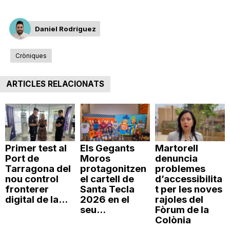
n
Daniel Rodríguez
a
Cròniques
ARTICLES RELACIONATS
Primer test al
Els Gegants
Martorell
Port de
Moros
denuncia
Tarragona del
protagonitzen
problemes
nou control
el cartell de
d’accessibilita
fronterer
Santa Tecla
t per les noves
digital de la...
2026 en el
rajoles del
seu...
Fòrum de la
Colònia