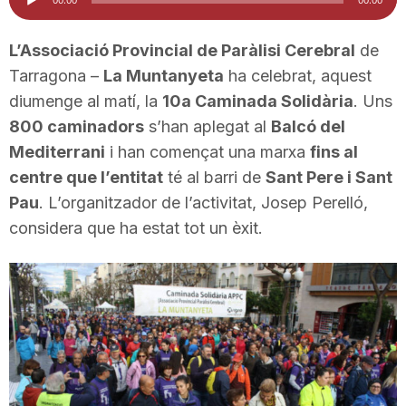
d'àudio
i
L’Associació Provincial de Paràlisi Cerebral
de
Tarragona –
La Muntanyeta
ha celebrat, aquest
u
diumenge al matí, la
10a Caminada Solidària
. Uns
800 caminadors
s’han aplegat al
Balcó del
t
Mediterrani
i han començat una marxa
fins al
centre que l’entitat
té al barri de
Sant Pere i Sant
a
Pau
. L’organitzador de l’activitat, Josep Perelló,
considera que ha estat tot un èxit.
t
d
e