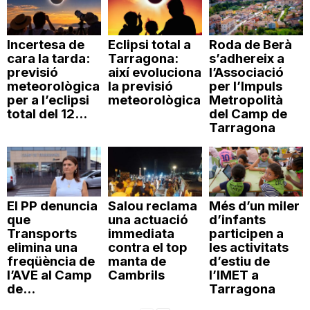
Incertesa de
Eclipsi total a
Roda de Berà
cara la tarda:
Tarragona:
s’adhereix a
previsió
així evoluciona
l’Associació
meteorològica
la previsió
per l’Impuls
per a l’eclipsi
meteorològica
Metropolità
total del 12...
del Camp de
Tarragona
El PP denuncia
Salou reclama
Més d’un miler
que
una actuació
d’infants
Transports
immediata
participen a
elimina una
contra el top
les activitats
freqüència de
manta de
d’estiu de
l’AVE al Camp
Cambrils
l’IMET a
de...
Tarragona