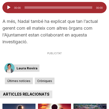
Reproductor
n
00:00
00:00
d'àudio
A més, Nadal també ha explicat que tan l’actual
a
gerent com ell mateix com altres òrgans com
l’Ajuntament estan col·laborant en aquesta
investigació.
PUBLICITAT
Laura Rovira
Últimes notícies
Cròniques
ARTICLES RELACIONATS