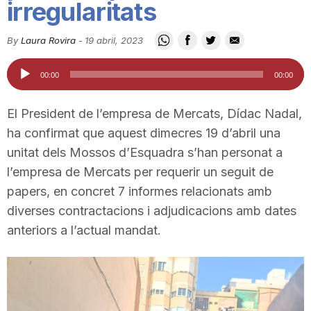
irregularitats
i
By
Laura Rovira
-
19 abril, 2023
u
Reproductor
00:00
00:00
d'àudio
t
El President de l’empresa de Mercats, Dídac Nadal,
ha confirmat que aquest dimecres 19 d’abril una
a
unitat dels Mossos d’Esquadra s’han personat a
l’empresa de Mercats per requerir un seguit de
papers, en concret 7 informes relacionats amb
t
diverses contractacions i adjudicacions amb dates
anteriors a l’actual mandat.
d
e