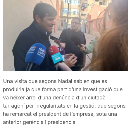
T
a
r
r
Una visita que segons Nadal sabien que es
a
produiria ja que forma part d’una investigació que
va néixer arrel d’una denúncia d’un ciutadà
g
tarragoní per irregularitats en la gestió, que segons
ha remarcat el president de l’empresa, sota una
o
anterior gerència i presidència.