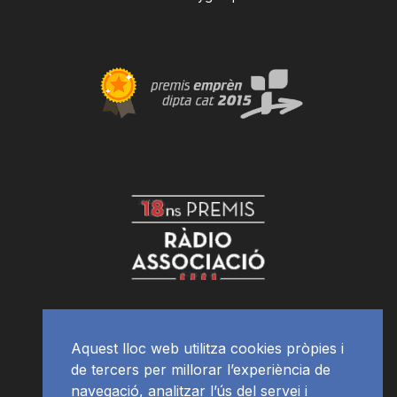
Aquest lloc web utilitza cookies pròpies i
de tercers per millorar l’experiència de
navegació, analitzar l’ús del servei i