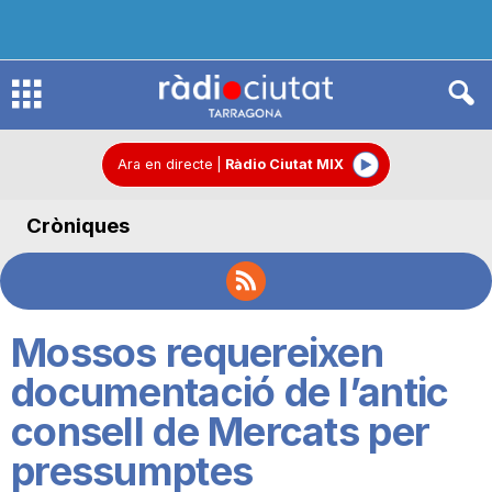
R
à
Ara en directe
|
Ràdio Ciutat MIX
Cròniques
d
i
Mossos requereixen
o
documentació de l’antic
consell de Mercats per
C
pressumptes