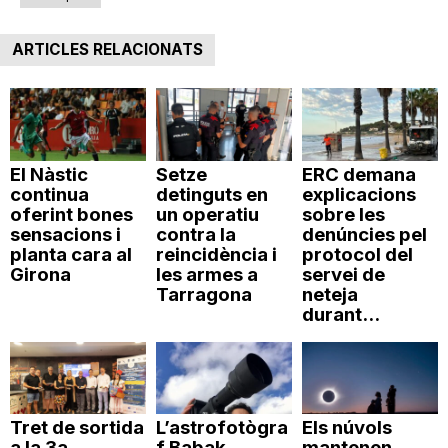
ARTICLES RELACIONATS
El Nàstic
Setze
ERC demana
continua
detinguts en
explicacions
oferint bones
un operatiu
sobre les
sensacions i
contra la
denúncies pel
planta cara al
reincidència i
protocol del
Girona
les armes a
servei de
Tarragona
neteja
durant...
Tret de sortida
L’astrofotògra
Els núvols
a la 3a
f Babak
mantenen