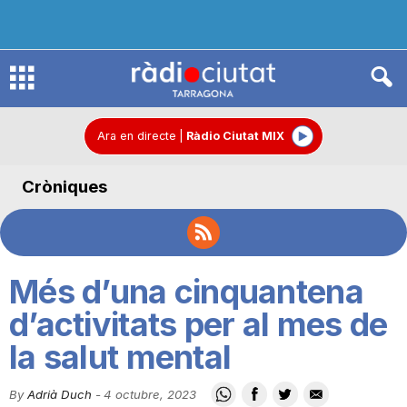
R
à
Ara en directe
|
Ràdio Ciutat MIX
Cròniques
d
i
Més d’una cinquantena
o
d’activitats per al mes de
la salut mental
C
By
Adrià Duch
-
4 octubre, 2023