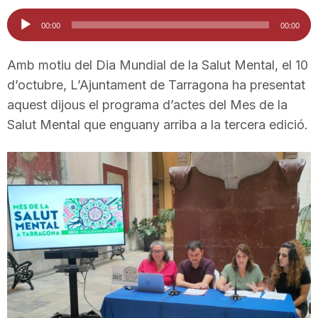
i
Reproductor
00:00
00:00
d'àudio
u
Amb motiu del Dia Mundial de la Salut Mental, el 10
d’octubre, L’Ajuntament de Tarragona ha presentat
aquest dijous el programa d’actes del Mes de la
t
Salut Mental que enguany arriba a la tercera edició.
a
t
d
e