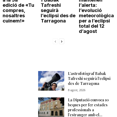
edició de «Tu
Tafreshi
l’alerta:
compres,
seguirà
l’evolució
nosaltres
l’eclipsi des de
meteorològica
cuinem!»
Tarragona
per a l’eclipsi
total del 12
d’agost