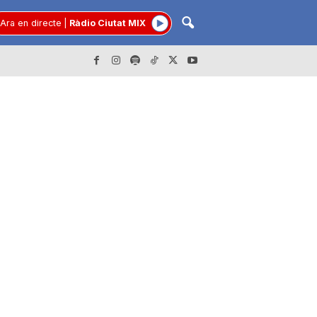
Ara en directe
|
Ràdio Ciutat MIX