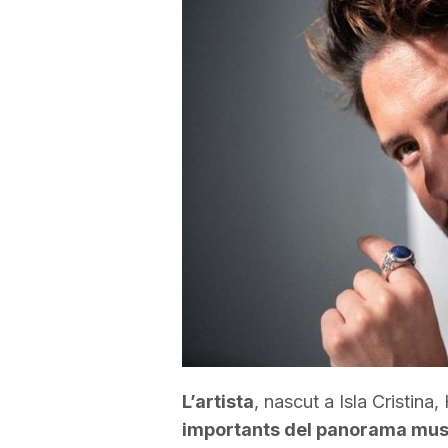
a
r
r
a
g
o
L’artista
, nascut a
Isla
Cristina,
n
importants del panorama musi