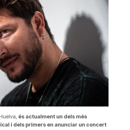
incrementar
o
disminuir
el
volum.
 Huelva,
és actualment un dels més
cal i dels primers
en
anunciar un concert