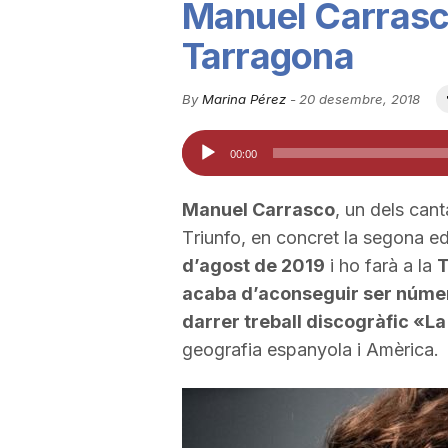
Manuel Carrasc
u
Tarragona
t
By
Marina Pérez
-
20 desembre, 2018
Reproductor
00:00
a
d'àudio
Manuel Carrasco
, un dels cant
t
T
riunfo
, en concret la segona ed
d’agost de 2019
i ho farà a la
T
d
acaba d’aconseguir ser número
darrer treball discogràfic «L
geografia espanyola i Amèrica.
e
T