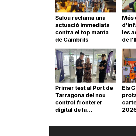
Salou reclama una
Més 
actuació immediata
d’inf
contra el top manta
les a
de Cambrils
de l
Primer test al Port de
Els 
Tarragona del nou
prot
control fronterer
carte
digital de la...
2026 