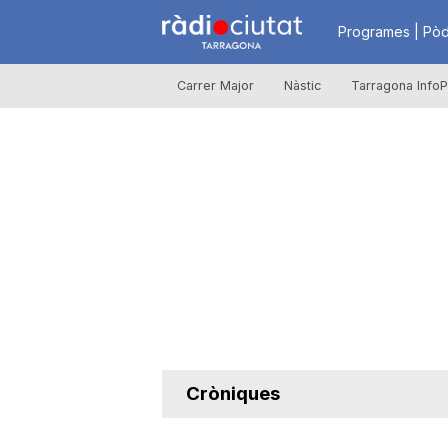
R
Programes | Pòd
Carrer Major
Nàstic
Tarragona InfoP
à
d
i
o
C
Cròniques
i