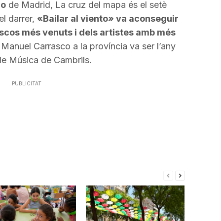
no
de Madrid, La
cruz
del mapa és el setè
l darrer,
«
Bailar
al
viento
» va aconseguir
discos més venuts i dels artistes amb més
 Manuel Carrasco a la província va ser l’any
 de Música de Cambrils.
PUBLICITAT