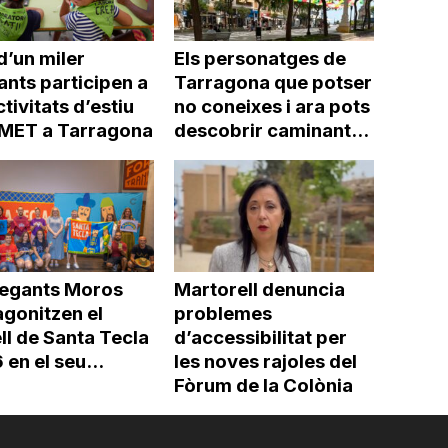
d’un miler
Els personatges de
ants participen a
Tarragona que potser
ctivitats d’estiu
no coneixes i ara pots
’IMET a Tarragona
descobrir caminant...
Gegants Moros
Martorell denuncia
agonitzen el
problemes
ll de Santa Tecla
d’accessibilitat per
en el seu...
les noves rajoles del
Fòrum de la Colònia