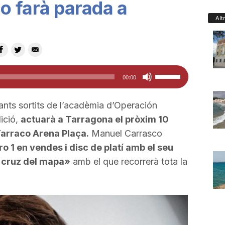
o farà parada a
Alt
Feu
00:00
servir
les
ants sortits de l’acadèmia d’O
peración
tecles
ició,
actuarà a Tarragona el pròxim 10
de
arraco
Arena Plaça
.
Manuel
Carrasco
fletxa
 1 en vendes i disc de platí amb el seu
cap
a
cruz
del mapa»
amb el que recorrerà tota la
amunt/cap
avall
per
a