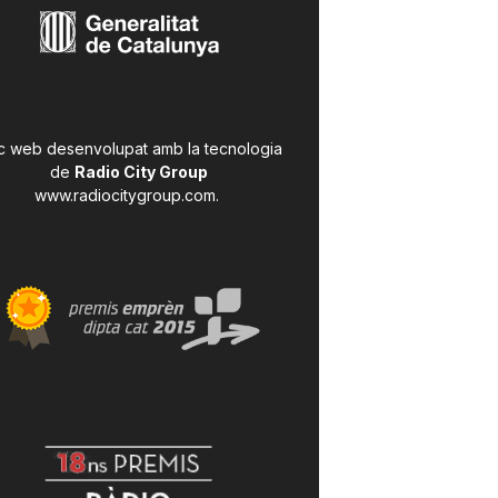
c web desenvolupat amb la tecnologia
de
Radio City Group
www.radiocitygroup.com
.