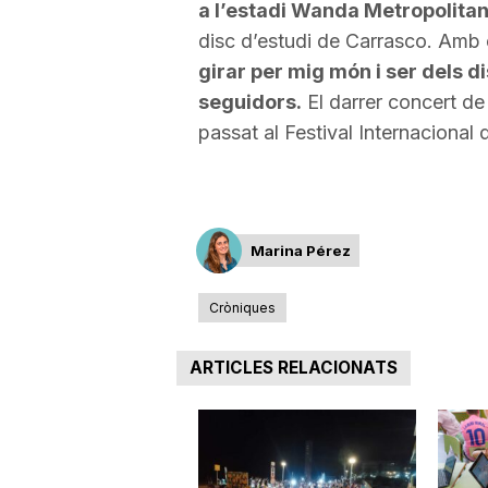
a l’estadi
Wanda
M
etropolita
a
disc d’estudi de Carrasco. Amb e
girar per mig món i ser dels 
seguidors.
El darrer concert de
passat al Festival Internacional
Marina Pérez
Cròniques
ARTICLES RELACIONATS