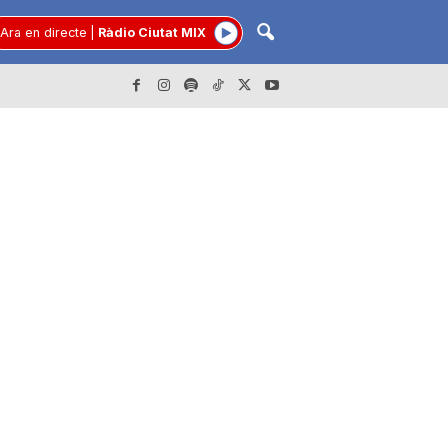
Ara en directe
|
Ràdio Ciutat MIX