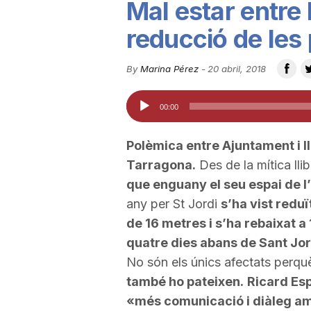
Mal estar entre l
u
reducció de les
t
By
Marina Pérez
-
20 abril, 2018
Reproductor
00:00
a
d'àudio
Polèmica entre Ajuntament i ll
t
Tarragona.
Des de la mítica llib
que enguany el seu espai de l
d
any per
St
Jordi
s’ha vist reduï
de 16 metres i s’ha rebaixat a 
quatre dies abans de Sant Jor
e
No són els únics afectats perqu
també ho pateixen.
Ricard Es
T
«més comunicació i diàleg am