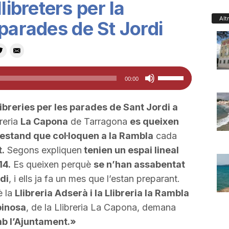
libreters per la
Alt
 parades de St Jordi
Feu
00:00
servir
les
ibreries per les parades de Sant Jordi a
tecles
reria
La Capona
de Tarragona
es queixen
de
’estand que col·loquen a la Rambla
cada
fletxa
t.
Segons expliquen
tenien un espai lineal
cap
14.
Es queixen perquè
se n’han assabentat
amunt/cap
di
, i ells ja fa un mes que l’estan preparant.
avall
è la
Llibreria Adserà i la Llibreria la Rambla
per
pinosa
, de la Llibreria La Capona, demana
a
b l’Ajuntament.»