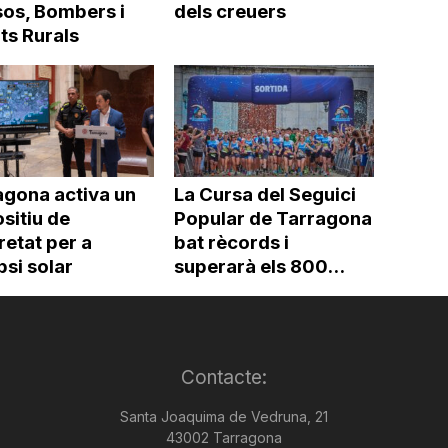
os, Bombers i
dels creuers
ts Rurals
agona activa un
La Cursa del Seguici
sitiu de
Popular de Tarragona
etat per a
bat rècords i
ipsi solar
superarà els 800...
Contacte:
Santa Joaquima de Vedruna, 21
43002 Tarragona