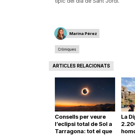
típic del dia de Sant Jordi.
a
Marina Pérez
Cròniques
ARTICLES RELACIONATS
Consells per veure
La Di
l’eclipsi total de Sol a
2.20
Tarragona: tot el que
homo