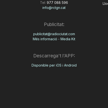
Tel:
977 088 596
Llo
info@rctgn.cat
Publicitat:
publicitat@radiociutat.com
Més informació - Media Kit
Descarrega't l'APP:
Disponible per iOS i Android