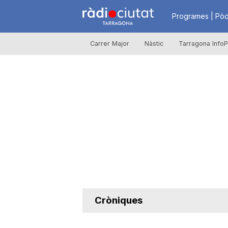
R
Programes | Pòd
Carrer Major
Nàstic
Tarragona InfoP
à
d
i
o
C
Cròniques
i