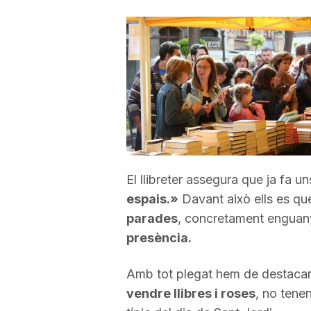
a
r
r
a
El llibreter assegura que ja fa 
espais.»
Davant això ells es q
g
parades
, concretament enguan
presència.
o
Amb tot plegat hem de destaca
n
vendre llibres i roses
, no tene