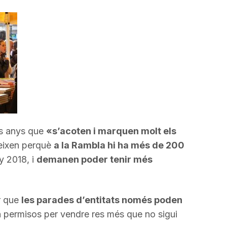
incrementar
o
disminuir
el
volum.
uns anys que
«s’acoten i marquen molt els
ueixen perquè
a la Rambla hi ha més de 200
y 2018, i
demanen poder tenir més
r que
les parades d’entitats només poden
n permisos per vendre res més que no sigui