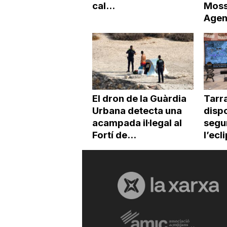
cal...
Moss
Agen
El dron de la Guàrdia
Tarr
Urbana detecta una
dispo
acampada il·legal al
segur
Fortí de...
l’ecl