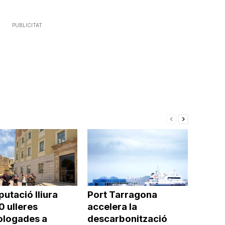
PUBLICITAT
putació lliura
Port Tarragona
0 ulleres
accelera la
logades a
descarbonització