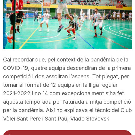
T
a
r
Cal recordar que, pel context de la pandèmia de la
r
COVID-19, quatre equips descendiran de la primera
competició i dos assoliran l’ascens. Tot plegat, per
a
tornar al format de 12 equips en la lliga regular
2021-2022 i no 14 com excepcionalment s’ha fet
aquesta temporada per l’aturada a mitja competició
g
per la pandèmia. Així ho explicava el tècnic del Club
Vòlei Sant Pere i Sant Pau, Vlado Stevovski
o
Reproductor