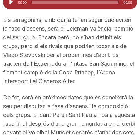
00:00
00:00
n
d'àudio
Els tarragonins, amb qui ja tenen segur que eviten
a
la fase d’ascens, serà el Leleman València, campió
del seu grup. Encara però, no s’han definit els
grups, però si els rivals que podrien tocar als de
Vlado Stevovski per al proper mes d’abril. Es
tracten de l’Extremadura, l’Intasa San Sadurniño, el
flamant campió de la Copa Príncep, l’Arona
Intersport i el Cisneros Alter.
De fet, serà en pròximes dates que es coneixerà la
seu per disputar la fase d’ascens i la composició
dels grups. El Sant Pere i Sant Pau arriba a aquesta
fase final després d’una gran remuntada en el derbi
davant el Voleibol Mundet després d’anar dos sets