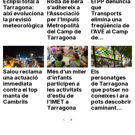
Eclipsi total a
Roda de Berà
El PP denuncia
Tarragona:
s’adhereix a
que
així evoluciona
l’Associació
Transports
la previsió
per l’Impuls
elimina una
meteorològica
Metropolità
freqüència de
del Camp de
l’AVE al Camp
Tarragona
de...
Salou reclama
Més d’un miler
Els
una actuació
d’infants
personatges
immediata
participen a
de Tarragona
contra el top
les activitats
que potser no
manta de
d’estiu de
coneixes i ara
Cambrils
l’IMET a
pots descobrir
Tarragona
caminant...