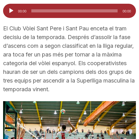
i
Reproductor
00:00
00:00
d'àudio
u
El Club Vòlei Sant Pere i Sant Pau enceta el tram
decisiu de la temporada. Després d’assolir la fase
d’ascens com a segon classificat en la lliga regular,
t
ara toca fer un pas més per tornar a la màxima
categoria del vòlei espanyol. Els cooperativistes
a
hauran de ser un dels campions dels dos grups de
tres equips per ascendir a la Superlliga masculina la
t
temporada vinent.
d
e