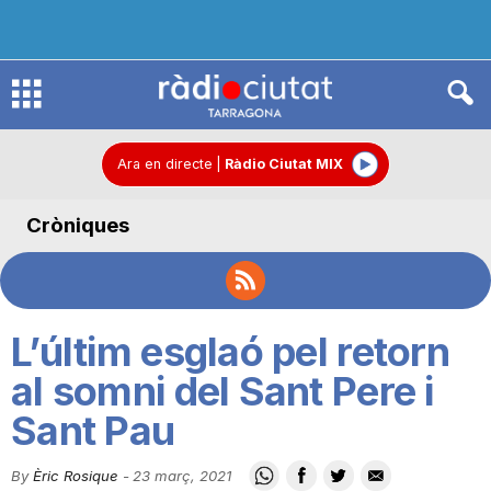
R
à
Ara en directe
|
Ràdio Ciutat MIX
Cròniques
d
i
L’últim esglaó pel retorn
o
al somni del Sant Pere i
Sant Pau
C
By
Èric Rosique
-
23 març, 2021