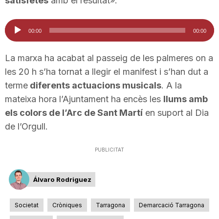
satisfetes
amb el resultat».
n
Reproductor
00:00
00:00
d'àudio
a
La marxa ha acabat al passeig de les palmeres on a
les 20 h s’ha tornat a llegir el manifest i s’han dut a
terme
diferents actuacions musicals
. A la
mateixa hora l’Ajuntament ha encès les
llums amb
els colors de l’Arc de Sant Martí
en suport al Dia
de l’Orgull.
PUBLICITAT
Álvaro Rodriguez
Societat
Cròniques
Tarragona
Demarcació Tarragona