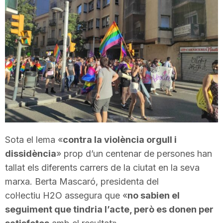
T
a
r
r
a
Sota el lema «
contra la violència orgull i
dissidència
» prop d’un centenar de persones han
tallat els diferents carrers de la ciutat en la seva
g
marxa. Berta Mascaró, presidenta del
col·lectiu H2O assegura que «
no sabien el
o
seguiment que tindria l’acte, però es donen per