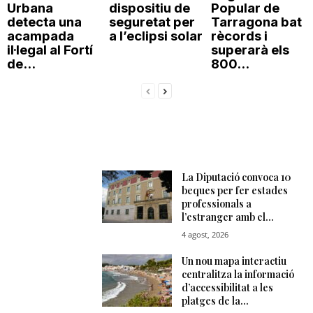
Urbana
dispositiu de
Popular de
detecta una
seguretat per
Tarragona bat
acampada
a l’eclipsi solar
rècords i
il·legal al Fortí
superarà els
de...
800...