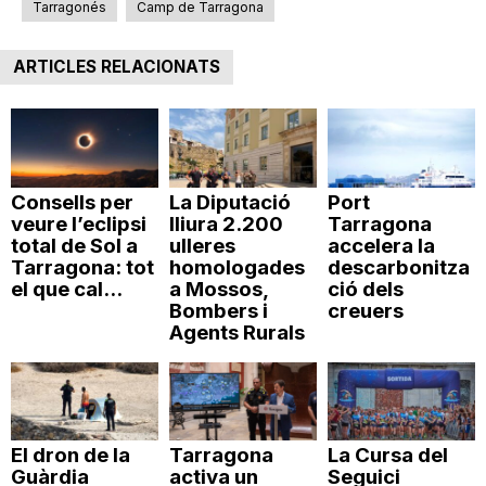
Tarragonés
Camp de Tarragona
ARTICLES RELACIONATS
Consells per
La Diputació
Port
veure l’eclipsi
lliura 2.200
Tarragona
total de Sol a
ulleres
accelera la
Tarragona: tot
homologades
descarbonitza
el que cal...
a Mossos,
ció dels
Bombers i
creuers
Agents Rurals
El dron de la
Tarragona
La Cursa del
Guàrdia
activa un
Seguici