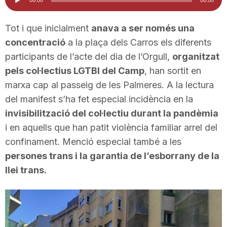
d'àudio
i
Tot i que inicialment
anava a ser només una
concentració
a la plaça dels Carros els diferents
u
participants de l’acte del dia de l’Orgull,
organitzat
pels col·lectius LGTBI del Camp
, han sortit en
t
marxa cap al passeig de les Palmeres. A la lectura
del manifest s’ha fet especial incidència en la
a
invisibilització del col·lectiu durant la pandèmia
i en aquells que han patit violència familiar arrel del
confinament. Menció especial també a les
t
persones trans i la garantia de l’esborrany de la
llei trans.
d
e