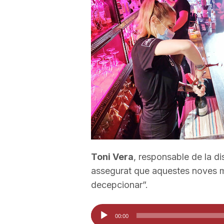
a
r
r
a
g
Toni Vera
, responsable de la d
assegurat que aquestes noves
o
decepcionar”.
n
Reproductor
00:00