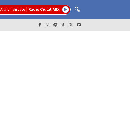
Ara en directe
|
Ràdio Ciutat MIX