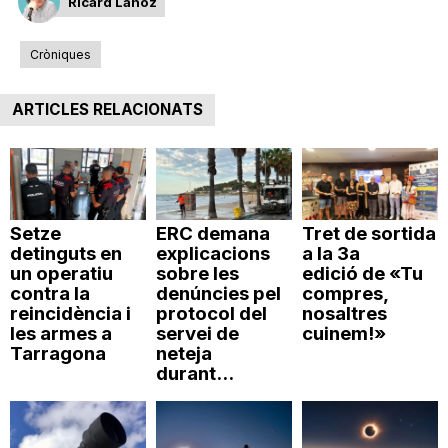
Ricard Lahoz
Cròniques
ARTICLES RELACIONATS
Setze
ERC demana
Tret de sortida
detinguts en
explicacions
a la 3a
un operatiu
sobre les
edició de «Tu
contra la
denúncies pel
compres,
reincidència i
protocol del
nosaltres
les armes a
servei de
cuinem!»
Tarragona
neteja
durant...