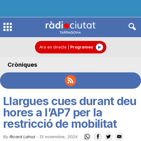
R
à
Ara en directe
|
Programes
Cròniques
d
i
Llargues cues durant deu
o
hores a l’AP7 per la
restricció de mobilitat
C
By
Ricard Lahoz
-
13 novembre, 2024