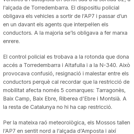
T
l’alçada de Torredembarra. El dispositiu policial
obligava els vehicles a sortir de l’AP7 i passar d’un
en un davant els agents que interpel·len els
a
conductors. A la majoria se’ls obligava a fer marxa
enrere.
r
El control policial es trobava a la rotonda que dona
r
accés a Torredembarra i Altafulla i a la N-340. Això
provocava confusió, resignació i malestar entre els
conductors perquè cal recordar que la restricció de
a
mobilitat afecta només 5 comarques: Tarragonès,
Baix Camp, Baix Ebre, Riberea d’Ebre i Montsià. A
g
la resta de Catalunya no hi ha cap restricció.
o
Per la mateixa raó meteorològica, els Mossos tallen
l’AP7 en sentit nord a l’alçada d’Amposta i així