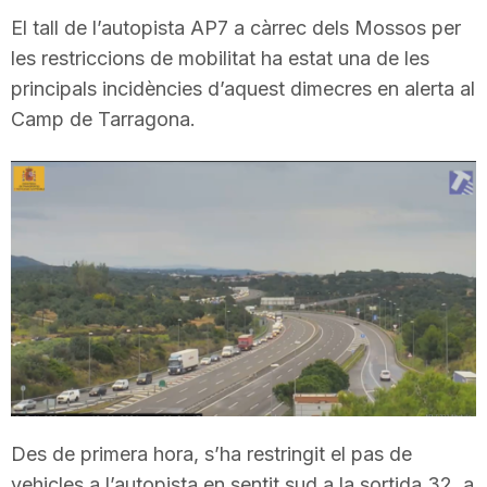
i
El tall de l’autopista AP7 a càrrec dels Mossos per
les restriccions de mobilitat ha estat una de les
principals incidències d’aquest dimecres en alerta al
u
Camp de Tarragona.
t
a
t
d
e
Des de primera hora, s’ha restringit el pas de
vehicles a l’autopista en sentit sud a la sortida 32, a