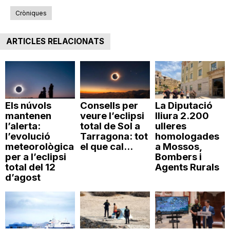
n
Cròniques
ARTICLES RELACIONATS
a
Els núvols
Consells per
La Diputació
mantenen
veure l’eclipsi
lliura 2.200
l’alerta:
total de Sol a
ulleres
l’evolució
Tarragona: tot
homologades
meteorològica
el que cal...
a Mossos,
per a l’eclipsi
Bombers i
total del 12
Agents Rurals
d’agost