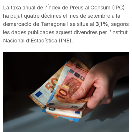
i
La taxa anual de l’Índex de Preus al Consum (IPC)
ha pujat quatre dècimes el mes de setembre a la
demarcació de Tarragona i se situa al
3,1%
, segons
u
les dades publicades aquest divendres per l’Institut
Nacional d’Estadística (INE).
t
a
t
d
e