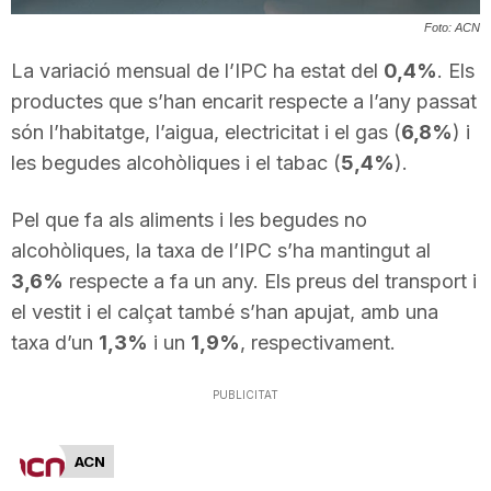
T
Foto: ACN
La variació mensual de l’IPC ha estat del
0,4%
. Els
a
productes que s’han encarit respecte a l’any passat
són l’habitatge, l’aigua, electricitat i el gas (
6,8%
) i
les begudes alcohòliques i el tabac (
5,4%
).
r
Pel que fa als aliments i les begudes no
r
alcohòliques, la taxa de l’IPC s’ha mantingut al
3,6%
respecte a fa un any. Els preus del transport i
a
el vestit i el calçat també s’han apujat, amb una
taxa d’un
1,3%
i un
1,9%
, respectivament.
g
PUBLICITAT
o
ACN