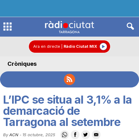
R
à
Ara en directe
|
Ràdio Ciutat MIX
Cròniques
d
i
L’IPC se situa al 3,1% a la
o
demarcació de
Tarragona al setembre
C
By
ACN
-
15 octubre, 2025