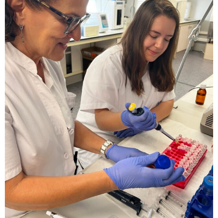
T
a
r
r
a
g
o