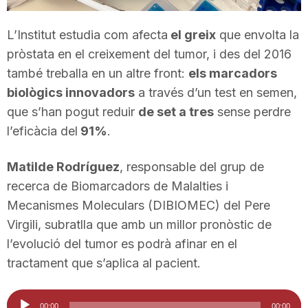
n
L’Institut estudia com afecta
el greix
que envolta la
pròstata en el creixement del tumor, i des del 2016
a
també treballa en un altre front:
els marcadors
biològics innovadors
a través d’un test en semen,
que s’han pogut reduir
de set a tres
sense perdre
l’eficàcia del
91%
.
Matilde Rodríguez
, responsable del grup de
recerca de Biomarcadors de Malalties i
Mecanismes Moleculars (DIBIOMEC) del Pere
Virgili, subratlla que amb un millor pronòstic de
l’evolució del tumor es podrà afinar en el
tractament que s’aplica al pacient.
Reproductor
00:00
00:00