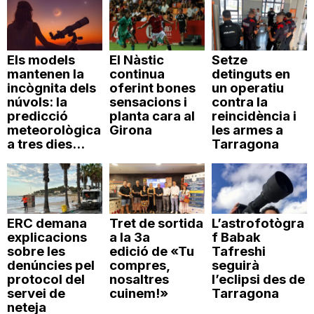
Els models
El Nàstic
Setze
mantenen la
continua
detinguts en
incògnita dels
oferint bones
un operatiu
núvols: la
sensacions i
contra la
predicció
planta cara al
reincidència i
meteorològica
Girona
les armes a
a tres dies...
Tarragona
ERC demana
Tret de sortida
L’astrofotògra
explicacions
a la 3a
f Babak
sobre les
edició de «Tu
Tafreshi
denúncies pel
compres,
seguirà
protocol del
nosaltres
l’eclipsi des de
servei de
cuinem!»
Tarragona
neteja