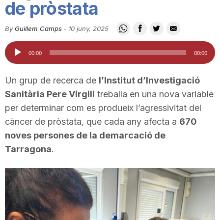
de pròstata
i
By
Guillem Camps
-
10 juny, 2025
u
Reproductor
00:00
00:00
d'àudio
t
Un grup de recerca de
l’Institut d’Investigació
Sanitària Pere Virgili
treballa en una nova variable
a
per determinar com es produeix l’agressivitat del
càncer de pròstata, que cada any afecta a
670
noves persones de la demarcació de
t
Tarragona
.
d
e