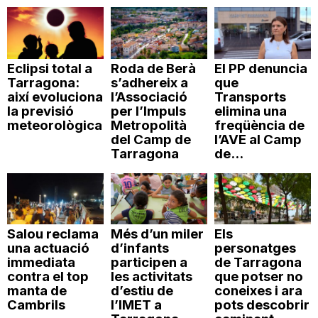
Eclipsi total a
Roda de Berà
El PP denuncia
Tarragona:
s’adhereix a
que
així evoluciona
l’Associació
Transports
la previsió
per l’Impuls
elimina una
meteorològica
Metropolità
freqüència de
del Camp de
l’AVE al Camp
Tarragona
de...
Salou reclama
Més d’un miler
Els
una actuació
d’infants
personatges
immediata
participen a
de Tarragona
contra el top
les activitats
que potser no
manta de
d’estiu de
coneixes i ara
Cambrils
l’IMET a
pots descobrir