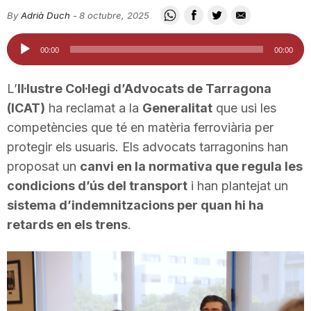
i
By
Adrià Duch
-
8 octubre, 2025
Reproductor
00:00
00:00
u
d'àudio
L’
Il·lustre Col·legi d’Advocats de Tarragona
t
(ICAT)
ha reclamat a la
Generalitat
que usi les
competències que té en matèria ferroviària per
protegir els usuaris. Els advocats tarragonins han
a
proposat un
canvi en la normativa que regula les
condicions d’ús del transport
i han plantejat un
t
sistema d’indemnitzacions per quan hi ha
retards en els trens
.
d
e