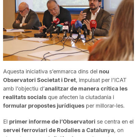
T
a
r
r
Aquesta iniciativa s’emmarca dins del
nou
Observatori Societat i Dret
, impulsat per l’ICAT
a
amb l’objectiu d’
analitzar de manera crítica les
realitats socials
que afecten la ciutadania i
g
formular propostes jurídiques
per millorar-les.
El
primer informe de l’Observatori
se centra en el
o
servei ferroviari de Rodalies a Catalunya
, on