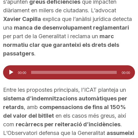
s’apunten
greus deficiències
que impacten
n
diàriament en milers de ciutadans. L’advocat
Xavier Capilla
explica que l’anàlisi jurídica detecta
a
una
manca de desenvolupament reglamentari
per part de la Generalitat i reclama un
marc
normatiu clar que garanteixi els drets dels
passatgers
.
Reproductor
00:00
00:00
d'àudio
Entre les propostes principals, l’ICAT planteja un
sistema d’indemnitzacions automàtiques per
retards
, amb
compensacions de fins al 150%
del valor del bitllet
en els casos més greus, així
com
recàrrecs per reiteració d’incidències
.
L’Observatori defensa que la Generalitat
assumeixi