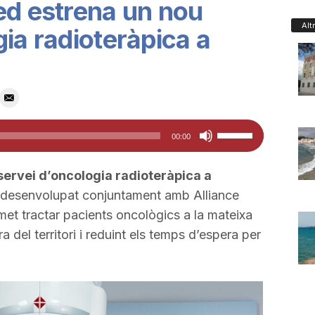
ed estrena un nou
Alt
ia radioteràpica a
Feu
00:00
servir
les
servei d’oncologia radioteràpica a
tecles
 desenvolupat conjuntament amb Alliance
de
et tractar pacients oncològics a la mateixa
fletxa
a del territori i reduint els temps d’espera per
cap
amunt/cap
avall
per