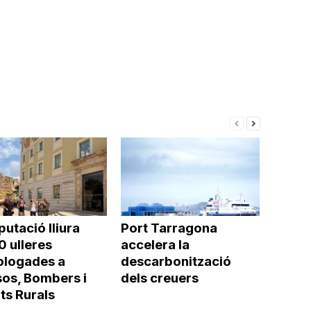
putació lliura
Port Tarragona
0 ulleres
accelera la
logades a
descarbonització
os, Bombers i
dels creuers
ts Rurals