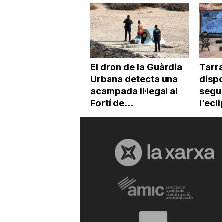
El dron de la Guàrdia
Tarr
Urbana detecta una
dispo
acampada il·legal al
segur
Fortí de...
l’ecl