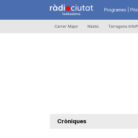
R
Programes | Pòd
Carrer Major
Nàstic
Tarragona InfoP
à
d
i
o
C
Cròniques
i