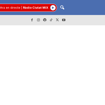
Ara en directe
|
Ràdio Ciutat MIX