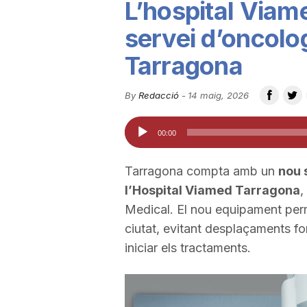
L’hospital Viam
u
servei d’oncolog
Tarragona
t
By
Redacció
-
14 maig, 2026
a
Reproductor
00:00
d'àudio
t
Tarragona compta amb un
nou 
l’Hospital Viamed Tarragona
,
d
Medical. El nou equipament perm
ciutat, evitant desplaçaments for
e
iniciar els tractaments.
T