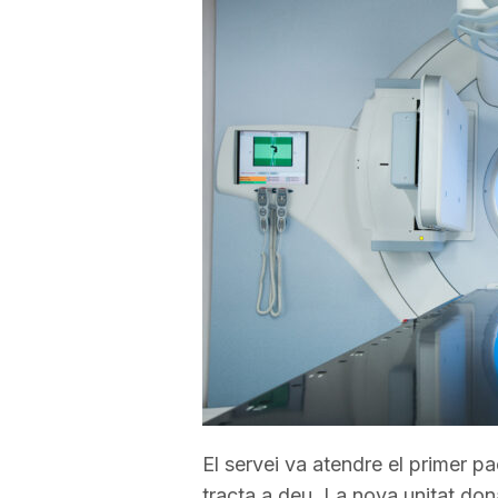
a
r
r
a
g
o
n
El servei va atendre el primer pac
tracta a deu. La nova unitat do