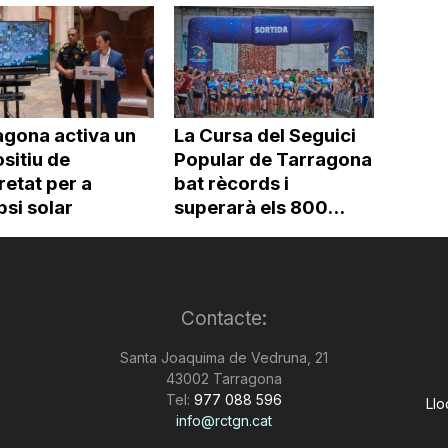
agona activa un
La Cursa del Seguici
sitiu de
Popular de Tarragona
etat per a
bat rècords i
ipsi solar
superarà els 800...
Contacte:
Santa Joaquima de Vedruna, 21
43002 Tarragona
Tel:
977 088 596
Llo
info@rctgn.cat