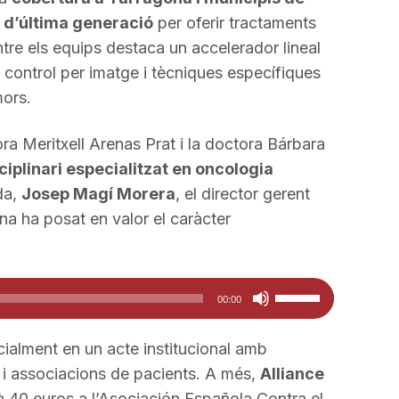
 d’última generació
per oferir tractaments
ntre els equips destaca un accelerador lineal
control per imatge i tècniques específiques
mors.
tora Meritxell Arenas Prat i la doctora Bárbara
ciplinari especialitzat en oncologia
da,
Josep Magí Morera
, el director gerent
na ha posat en valor el caràcter
Feu
00:00
servir
les
cialment en un acte institucional amb
tecles
i i associacions de pacients. A més,
Alliance
de
 40 euros a l’Asociación Española Contra el