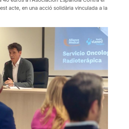
fletxa
st acte, en una acció solidària vinculada a la
cap
amunt/cap
avall
per
a
incrementar
o
disminuir
el
volum.