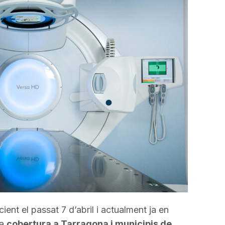
a
incrementar
o
disminuir
el
volum.
ient el passat 7 d’abril i actualment ja en
na
cobertura a Tarragona i municipis de