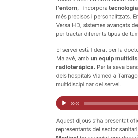
l’entorn
, i incorpora
tecnologia
a
més precisos i personalitzats. E
Versa HD, sistemes avançats de 
per tractar diferents tipus de tu
El servei està liderat per la doc
Malavé, amb
un equip multidis
radioteràpica.
Per la seva ban
dels hospitals Viamed a Tarrago
multidisciplinar del servei.
Reproductor
00:00
d'àudio
Aquest dijous s’ha presentat ofi
representants del sector sanitar
Medical
ha anunciat que donarà