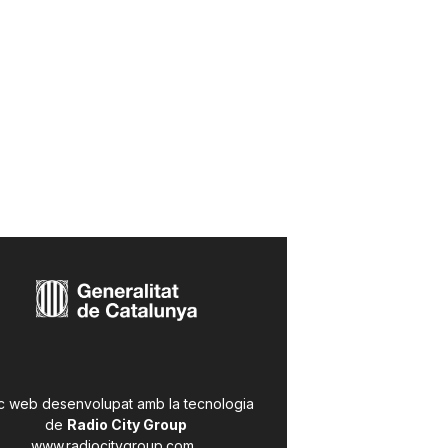
c web desenvolupat amb la tecnologia
de
Radio City Group
www.radiocitygroup.com
.