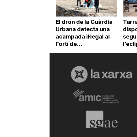
El dron de la Guàrdia
Tarr
Urbana detecta una
dispo
acampada il·legal al
segur
Fortí de...
l’ecl