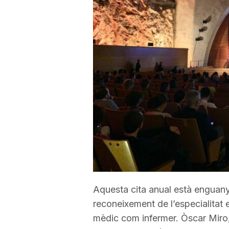
a
r
r
a
g
o
Aquesta cita anual està enguany
reconeixement de l’especialitat 
n
mèdic com infermer. Òscar Miro,