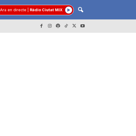
Ara en directe
|
Ràdio Ciutat MIX