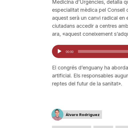
Medicina d’Urgències, detalla 
a
especialitat mèdica pel Consell d
aquest serà un canvi radical en 
ciutadans accedir a centres amb 
ara, «aquest coneixement s’adqu
Reproductor
00:00
d'àudio
El congrés d’enguany ha abordat 
artificial. Els responsables aug
reptes del futur de la sanitat».
Álvaro Rodriguez