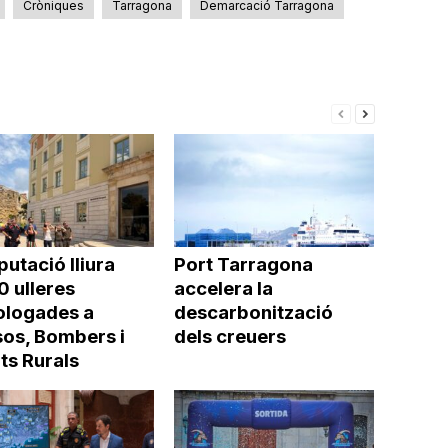
a
Cròniques
Tarragona
Demarcació Tarragona
incrementar
o
disminuir
el
volum.
putació lliura
Port Tarragona
0 ulleres
accelera la
logades a
descarbonització
os, Bombers i
dels creuers
ts Rurals