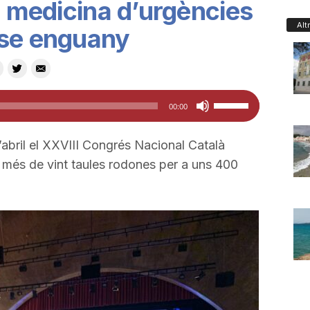
n medicina d’urgències
Alt
-se enguany
Feu
00:00
servir
les
’abril el XXVIII Congrés Nacional Català
tecles
més de vint taules rodones per a uns 400
de
fletxa
cap
amunt/cap
avall
per
a