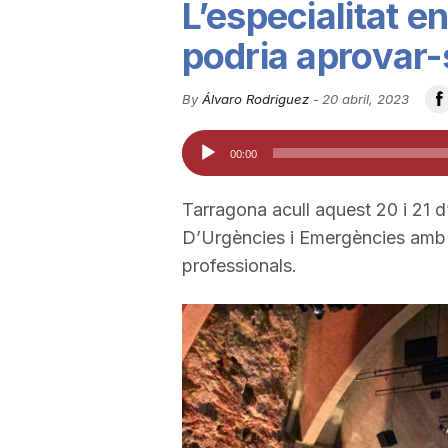
L’especialitat e
u
podria aprovar
t
By
Álvaro Rodriguez
-
20 abril, 2023
Reproductor
00:00
a
d'àudio
Tarragona acull aquest 20 i 21 d
t
D’Urgències i Emergències amb 
professionals.
d
e
T