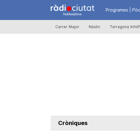
R
Programes | Pòd
Carrer Major
Nàstic
Tarragona InfoP
à
d
i
o
C
Cròniques
i