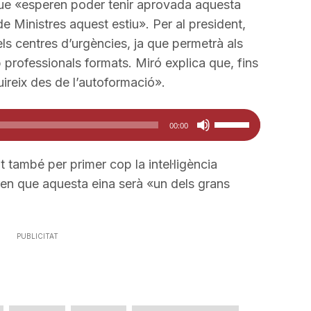
que «esperen poder tenir aprovada aquesta
e Ministres aquest estiu». Per al president,
els centres d’urgències, ja que permetrà als
professionals formats. Miró explica que, fins
ireix des de l’autoformació».
Feu
00:00
servir
les
també per primer cop la intel·ligència
tecles
uren que aquesta eina serà «un dels grans
de
fletxa
cap
PUBLICITAT
amunt/cap
avall
per