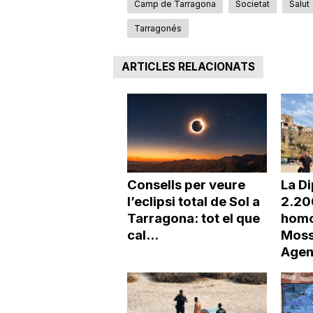
Camp de Tarragona
Societat
Salut
Tarragonés
ARTICLES RELACIONATS
Consells per veure
La Di
l’eclipsi total de Sol a
2.20
Tarragona: tot el que
homo
cal...
Moss
Agen