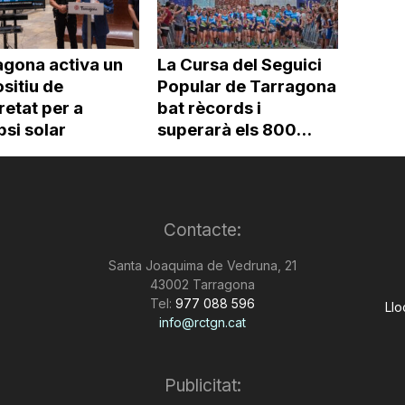
agona activa un
La Cursa del Seguici
sitiu de
Popular de Tarragona
etat per a
bat rècords i
ipsi solar
superarà els 800...
Contacte:
Santa Joaquima de Vedruna, 21
43002 Tarragona
Tel:
977 088 596
Llo
info@rctgn.cat
Publicitat: