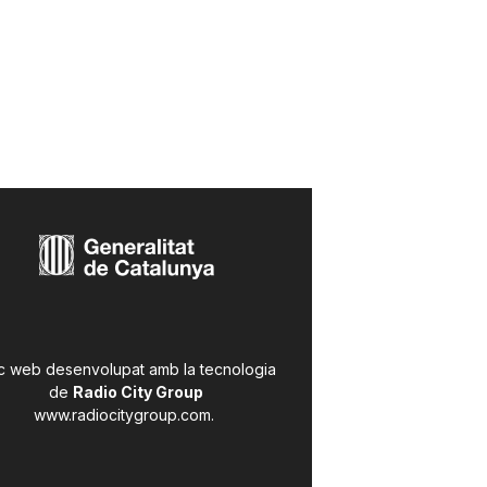
c web desenvolupat amb la tecnologia
de
Radio City Group
www.radiocitygroup.com
.