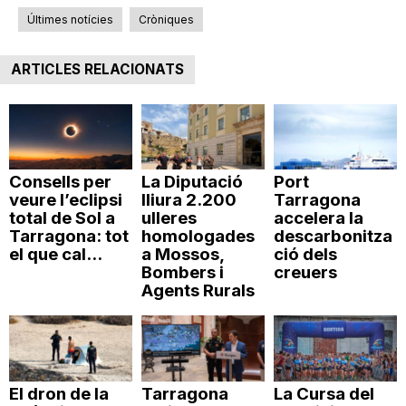
Últimes notícies
Cròniques
ARTICLES RELACIONATS
Consells per
La Diputació
Port
veure l’eclipsi
lliura 2.200
Tarragona
total de Sol a
ulleres
accelera la
Tarragona: tot
homologades
descarbonitza
el que cal...
a Mossos,
ció dels
Bombers i
creuers
Agents Rurals
El dron de la
Tarragona
La Cursa del