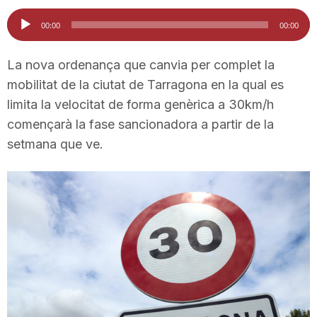
i
Reproductor
00:00
00:00
d'àudio
u
La nova ordenança que canvia per complet la
mobilitat de la ciutat de Tarragona en la qual es
limita la velocitat de forma genèrica a 30km/h
t
començarà la fase sancionadora a partir de la
setmana que ve.
a
t
d
e