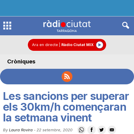
R
à
Ara en directe
|
Ràdio Ciutat MIX
Cròniques
d
i
Les sancions per superar
o
els 30km/h començaran
la setmana vinent
C
By
Laura Rovira
-
22 setembre, 2020