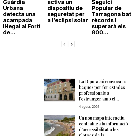
Guàrdia
activa un
Seguici
Urbana
dispositiu de
Popular de
detecta una
seguretat per
Tarragona bat
acampada
a l’eclipsi solar
rècords i
il·legal al Fortí
superarà els
de...
800...