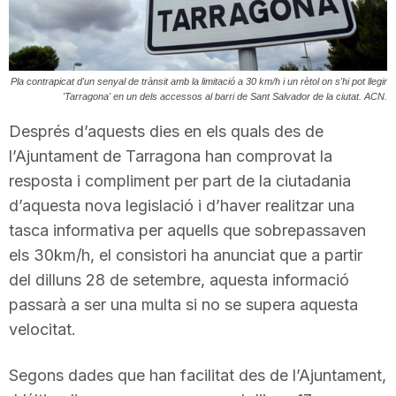
T
a
Pla contrapicat d'un senyal de trànsit amb la limitació a 30 km/h i un rètol on s'hi pot llegir
'Tarragona' en un dels accessos al barri de Sant Salvador de la ciutat. ACN.
Després d’aquests dies en els quals des de
r
l’Ajuntament de Tarragona han comprovat la
resposta i compliment per part de la ciutadania
r
d’aquesta nova legislació i d’haver realitzar una
tasca informativa per aquells que sobrepassaven
a
els 30km/h, el consistori ha anunciat que a partir
del dilluns 28 de setembre, aquesta informació
g
passarà a ser una multa si no se supera aquesta
velocitat.
o
Segons dades que han facilitat des de l’Ajuntament,