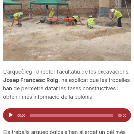
T
a
r
r
L’arqueòleg i director facultatiu de les excavacions,
Josep Francesc Roig
, ha explicat que les troballes
a
han de permetre datar les fases constructives i
obtenir més informació de la colònia.
g
Reproductor
00:00
00:00
d'àudio
o
Els treballs arqueològics s’han allargat un pèl més