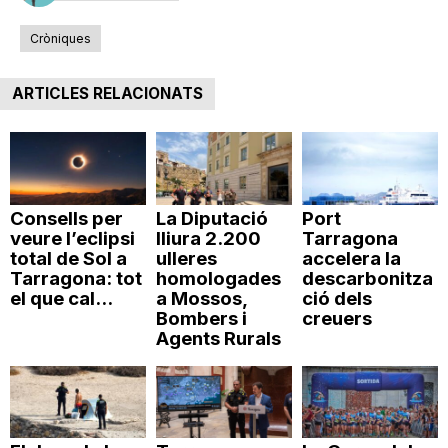
Cròniques
ARTICLES RELACIONATS
Consells per
La Diputació
Port
veure l’eclipsi
lliura 2.200
Tarragona
total de Sol a
ulleres
accelera la
Tarragona: tot
homologades
descarbonitza
el que cal...
a Mossos,
ció dels
Bombers i
creuers
Agents Rurals