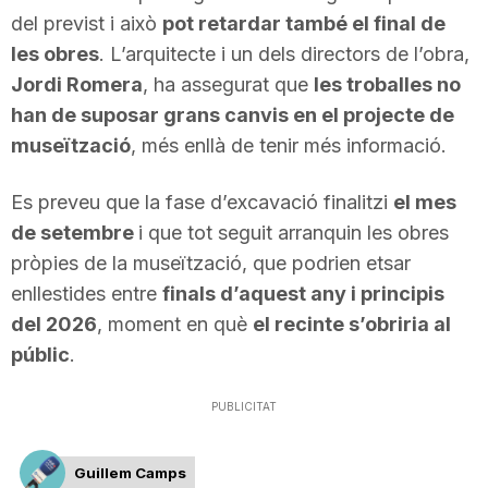
del previst i això
pot retardar també el final de
n
les obres
. L’arquitecte i un dels directors de l’obra,
Jordi Romera
, ha assegurat que
les troballes no
a
han de suposar grans canvis en el projecte de
museïtzació
, més enllà de tenir més informació.
Es preveu que la fase d’excavació finalitzi
el mes
de setembre
i que tot seguit arranquin les obres
pròpies de la museïtzació, que podrien etsar
enllestides entre
finals d’aquest any i principis
del 2026
, moment en què
el recinte s’obriria al
públic
.
PUBLICITAT
Guillem Camps