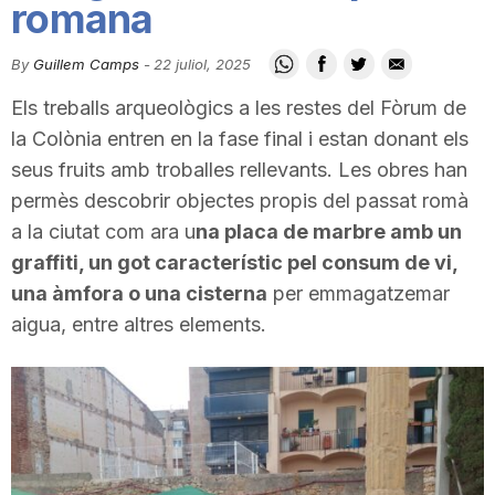
romana
i
By
Guillem Camps
-
22 juliol, 2025
u
Els treballs arqueològics a les restes del Fòrum de
la Colònia entren en la fase final i estan donant els
t
seus fruits amb troballes rellevants. Les obres han
permès descobrir objectes propis del passat romà
a la ciutat com ara u
na placa de marbre amb un
a
graffiti, un got característic pel consum de vi,
una àmfora o una cisterna
per emmagatzemar
t
aigua, entre altres elements.
d
e