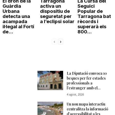
El dron de la
Tarragona
La Cursa del
Guàrdia
activa un
Seguici
Urbana
dispositiu de
Popular de
detecta una
seguretat per
Tarragona bat
acampada
a l’eclipsi solar
rècords i
il·legal al Fortí
superarà els
de...
800...